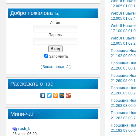
WebUi Huawei
12.005.01.00.
Добро пожаловать,
WebUi Huawei
12.005.01.02.4
Логин:
WebUI Huawei
17.100.03.01.
Пароль:
WebUi Huawei
12.005.01.02.
Прошивка Hua
21.192.09.00.
Запомнить
Прошивка Hua
[
Восстановить?
]
21.260.03.00.
Прошивка Hua
21.260.05.00.
Рассказать о нас
Прошивка Hua
21.260.05.00.
Прошивка Hua
21.263.03.00.0
Мини-чат
Прошивка Hua
21.263.03.00.7
Прошивка Hua
rash_b
21.192.03.00.0
26 июл : 06:20