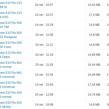
wei E3276s-210
24 окт : 10:57
14,43 МБ
1
99 Oi
wei E3276s-210
24 окт : 10:37
17,4 МБ
2
24 H3G
wei E3276s-500
14 окт : 15:29
14,8 МБ
1
133 TIM
wei E3276s-500
24 окт : 11:06
14,8 МБ
1
253 Paraguay
wei E3276s-500
24 окт : 11:11
14,8 МБ
2
50 Claro
wei E3276s-601
24 окт : 11:16
14,89 МБ
1
4 Optus
wei E3276s-861
25 окт : 11:55
16,44 МБ
1
0 normal
wei E3276s-861
14 окт : 15:34
16,49 МБ
2
0 Universal
wei E3276s-861
14 окт : 15:40
17,54 МБ
1
0 Universal
wei E3276s-920
25 окт : 12:09
14,79 МБ
3
0 normal
wei E3276s-920
14 окт : 16:08
14,8 МБ
3
2 Mobily