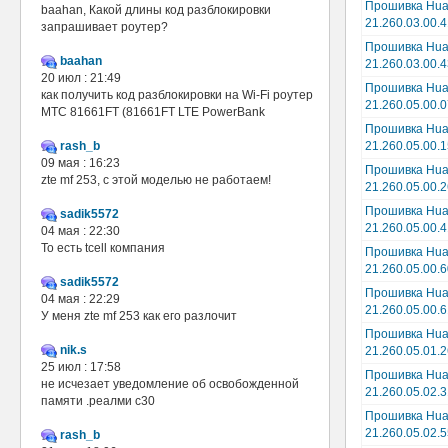
Прошивка Hua
baahan, Какой длины код разблокировки
21.260.03.00.
запрашивает роутер?
Прошивка Hua
baahan
21.260.03.00.
20 июл : 21:49
Прошивка Hua
как получить код разблокировки на Wi-Fi роутер
21.260.05.00.0
МТС 81661FT (81661FT LTE PowerBank
Прошивка Hua
rash_b
21.260.05.00.1
09 мая : 16:23
Прошивка Hua
zte mf 253, с этой моделью не работаем!
21.260.05.00.
Прошивка Hua
sadik5572
21.260.05.00.
04 мая : 22:30
То есть tcell компания
Прошивка Hua
21.260.05.00.6
sadik5572
Прошивка Hua
04 мая : 22:29
21.260.05.00.6
У меня zte mf 253 как его разлочит
Прошивка Hua
nik.s
21.260.05.01.2
25 июл : 17:58
Прошивка Hua
не исчезает уведомление об освобожденной
21.260.05.02.
памяти .реалми с30
Прошивка Hua
21.260.05.02.
rash_b