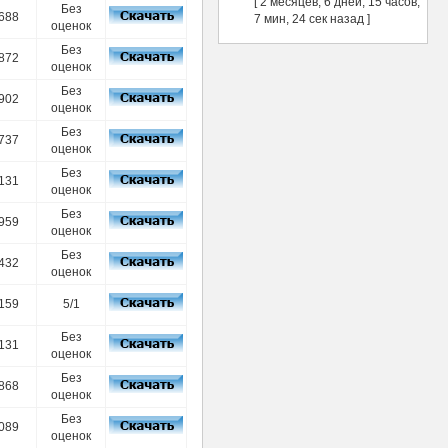
[ 2 месяцев, 6 дней, 15 часов,
Без
688
7 мин, 24 сек назад ]
оценок
Без
872
оценок
Без
902
оценок
Без
737
оценок
Без
131
оценок
Без
959
оценок
Без
432
оценок
159
5/1
Без
131
оценок
Без
868
оценок
Без
089
оценок