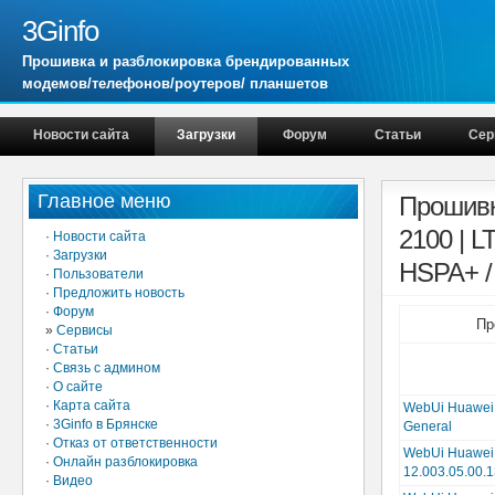
3Ginfo
Прошивка и разблокировка брендированных
модемов/телефонов/роутеров/ планшетов
Новости сайта
Загрузки
Форум
Статьи
Сер
Главное меню
Прошивки
2100 | 
·
Новости сайта
·
Загрузки
HSPA+ / 
·
Пользователи
·
Предложить новость
·
Форум
Пр
»
Сервисы
·
Статьи
·
Связь с админом
·
О сайте
·
Карта сайта
WebUi Huawei 
·
3Ginfo в Брянске
General
·
Отказ от ответственности
WebUi Huawei
·
Онлайн разблокировка
12.003.05.00.
·
Видео