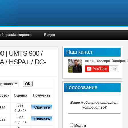
айн разблокировка
Видео
Наш канал
0 | UMTS 900 /
A / HSPA+ / DC-
Голосование
рузок
Оценка
Получить
Ваше мобильное интернет
Без
устройство?
386
оценок
Без
022
оценок
Модем