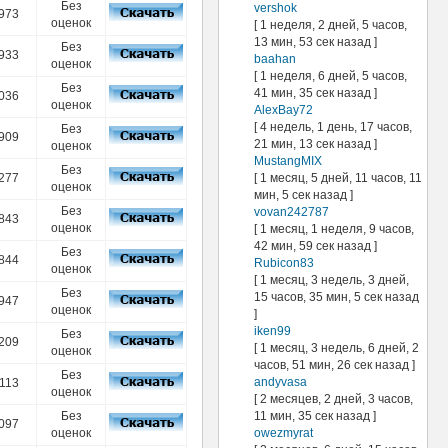
Без
vershok
973
оценок
[ 1 неделя, 2 дней, 5 часов,
13 мин, 53 сек назад ]
Без
933
baahan
оценок
[ 1 неделя, 6 дней, 5 часов,
Без
41 мин, 35 сек назад ]
036
оценок
AlexBay72
[ 4 недель, 1 день, 17 часов,
Без
909
21 мин, 13 сек назад ]
оценок
MustangMIX
Без
[ 1 месяц, 5 дней, 11 часов, 11
277
оценок
мин, 5 сек назад ]
Без
vovan242787
843
оценок
[ 1 месяц, 1 неделя, 9 часов,
42 мин, 59 сек назад ]
Без
844
Rubicon83
оценок
[ 1 месяц, 3 недель, 3 дней,
Без
15 часов, 35 мин, 5 сек назад
947
оценок
]
iken99
Без
209
[ 1 месяц, 3 недель, 6 дней, 2
оценок
часов, 51 мин, 26 сек назад ]
Без
andyvasa
113
оценок
[ 2 месяцев, 2 дней, 3 часов,
11 мин, 35 сек назад ]
Без
097
owezmyrat
оценок