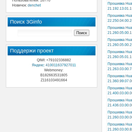
Пользователей: 16770
Прошивка Hua
Новичок:
denchet
21.192.13.01.1
Прошивка Hua
22.250.04.00.
Поиск 3Ginfo
Прошивка Hua
21.260.05.00.
Прошивка Hua
21.260.05.00.
Поддержи проект
Прошивка Hua
21.260.05.01.1
QIWI: +79102336882
Прошивка Hua
Яндекс: 410011637927011
21.263.03.00.7
Webmoney:
B182663531805
Прошивка Hua
Z116103491664
21.360.99.07.0
Прошивка Hua
21.400.03.00.0
Прошивка Hua
21.436.03.00.0
Прошивка Hua
21.260.03.00.0
Прошивка Hua
21.260.03.00.8