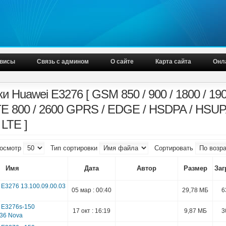
висы
Связь с админом
О сайте
Карта сайта
Онл
 Huawei E3276 [ GSM 850 / 900 / 1800 / 190
LTE 800 / 2600 GPRS / EDGE / HSDPA / HSUP
LTE ]
осмотр
Тип сортировки
Сортировать
Имя
Дата
Автор
Размер
Заг
E3276 13.100.09.00.03
05 мар : 00:40
29,78 МБ
6
 E3276s-150
17 окт : 16:19
9,87 МБ
3
136 Nova