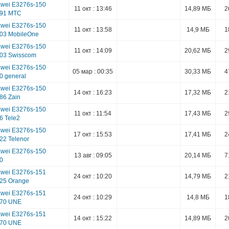
wei E3276s-150
11 окт : 13:46
14,89 МБ
2
991 MTC
wei E3276s-150
11 окт : 13:58
14,9 МБ
1
203 MobileOne
wei E3276s-150
11 окт : 14:09
20,62 МБ
2
103 Swisscom
wei E3276s-150
05 мар : 00:35
30,33 МБ
4
0 general
wei E3276s-150
14 окт : 16:23
17,32 МБ
2
86 Zain
wei E3276s-150
11 окт : 11:54
17,43 МБ
2
6 Tele2
wei E3276s-150
17 окт : 15:53
17,41 МБ
2
22 Telenor
wei E3276s-150
13 авг : 09:05
20,14 МБ
7
00
wei E3276s-151
24 окт : 10:20
14,79 МБ
2
625 Orange
wei E3276s-151
24 окт : 10:29
14,8 МБ
1
570 UNE
wei E3276s-151
14 окт : 15:22
14,89 МБ
2
570 UNE