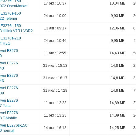
 E3276s-150
17 окт : 16:37
10,04 МБ
2
1072 OpenMarket
 E3276s-150
24 окт : 10:00
9,93 МБ
2
22 Telenor
 E3276s-150
13 авг : 09:17
12,06 МБ
8
03 Hilink V7R1 V3R2
 E3276s-210
24 окт : 10:46
9,95 МБ
2
24 H3G
wei E3276
11 авг : 12:55
14,43 МБ
5
00
wei E3276
31 июл : 18:13
14,8 МБ
2
143
wei E3276
31 июл : 18:17
14,8 МБ
3
143
wei E3276
31 июл : 17:29
14,8 МБ
7
209
wei E3276
11 окт : 12:23
14,89 МБ
2
7 Telia
wei E3276
11 окт : 13:23
14,89 МБ
2
8 T-Mobile
wei E3276s-150
14 окт : 16:18
14,25 МБ
3
0 normal