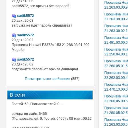
21 дек : 18:06
Прошивка Hua
sadik5572, все архивы без паролей
21.263.03.00.
Прошивка Hua
sadik5572
21.263.30.00.
20 дек : 20:03
загрузка не идет пароль спрашивает
Прошивка Hua
21.263.30.02.
sadik5572
Прошивка Hua
20 дек : 20:02
21.491.03.00.0
Прошивка Huawei E3372s-153 21.286.03.01.209
Прошивка Hua
Megafon
22.250.04.00.1
sadik5572
Прошивка Hua
20 дек : 20:02
22.260.05.01.5
подскажите пароль от архива дашборад
Прошивка Hua
22.262.03.00.4
Посмотреть все сообщения
(557)
Прошивка Hua
22.470.13.00.
В сети
Прошивка Hua
21.260.05.00.
Гостей: 58, Пользователей: 0 ...
Прошивка Hua
21.260.05.02.
рекорд он-лайн: 6466
(Пользователей: 0, Гостей: 6466) в 08 мая : 06:12
Прошивка Hua
21.263.03.00.