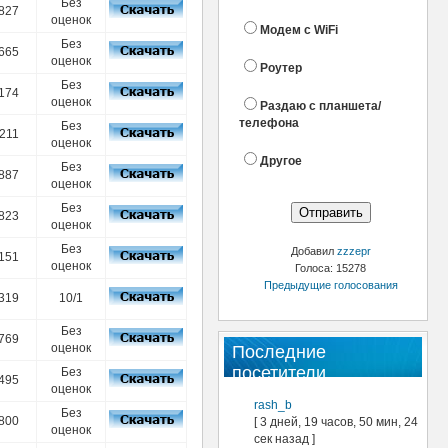
Без
827
оценок
Модем с WiFi
Без
665
оценок
Роутер
Без
174
оценок
Раздаю с планшета/
телефона
Без
211
оценок
Другое
Без
887
оценок
Без
823
оценок
Без
Добавил
zzzepr
151
оценок
Голоса: 15278
Предыдущие голосования
319
10/1
Без
769
оценок
Последние
посетители
Без
495
оценок
rash_b
Без
800
[ 3 дней, 19 часов, 50 мин, 24
оценок
сек назад ]