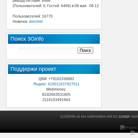
рекорд он-лайн: 6466
(Пользователей: 0, Гостей: 6466) в 08 мая : 06:12
Пользователей: 16770
Новичок:
denchet
Поиск 3Ginfo
Поддержи проект
QIWI: +79102336882
Яндекс: 410011637927011
Webmoney:
B182663531805
Z116103491664
(c)3Ginfo.ru (ex usbmodem.net.ru)
zzzepr
rash