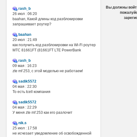
Вы должны войти
rash_b
пожалуйс
26 июл : 06:20
зареги
baahan, Какой длины код разблокировки
запрашивает роутер?
baahan
20 июл : 21:49
как получить код разблокировки на Wi-Fi роутер
МТС 81661FT (81661FT LTE PowerBank
rash_b
09 мая : 16:23
zte mf 253, с этой моделью не работаем!
sadik5572
04 мая : 22:30
То есть tcell компания
sadik5572
04 мая : 22:29
У меня zte mf 253 как его разлочит
nik.s
25 июл : 17:58
не исчезает уведомление об освобожденной