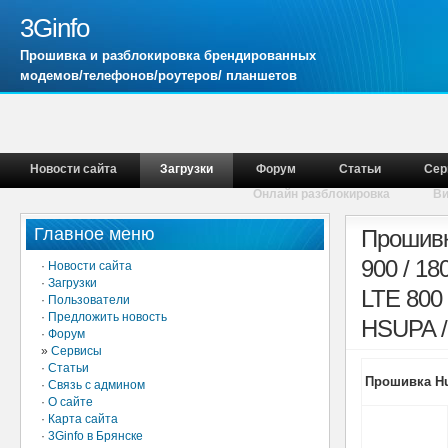
3Ginfo
Прошивка и разблокировка брендированных
модемов/телефонов/роутеров/ планшетов
Новости сайта
Загрузки
Форум
Статьи
Сер
Онлайн разблокировка
В
Главное меню
Прошивк
900 / 18
·
Новости сайта
·
Загрузки
LTE 800
·
Пользователи
·
Предложить новость
HSUPA /
·
Форум
»
Сервисы
·
Статьи
Прошивка Hua
·
Связь с админом
·
О сайте
·
Карта сайта
·
3Ginfo в Брянске