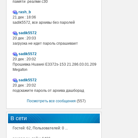
памяти .реалми с30
rash_b
21 дек : 18:06
sadik5572, все архивы без паролей
sadik5572
20 дек : 20:03
загрузка не идет пароль спрашивает
sadik5572
20 дек : 20:02
Прошивка Huawei E3372s-153 21.286.03.01.209
Megafon
sadik5572
20 дек : 20:02
подскажите пароль от архива дашборад
Посмотреть все сообщения
(557)
В сети
Гостей: 62, Пользователей: 0 ...