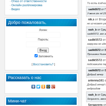
·
Отказ от ответственности
То есть tcell к
·
Онлайн разблокировка
·
Видео
sadik5572
от П
У меня zte mf 2
nik.s
от Вторн
Добро пожаловать,
не исчезает у
rash_b
от Сред
Логин:
sadik5572, все 
Пароль:
sadik5572
от
загрузка не и
sadik5572
от В
Прошивка Huawe
Запомнить
sadik5572
от
[
Восстановить?
]
подскажите па
sadik5572
от В
Добрый вечер
Рассказать о нас
antenna161
о
Добрый вечер! 
андроидом
rash_b
от Сред
Sergavens, вве
Мини-чат
Sergavens
от