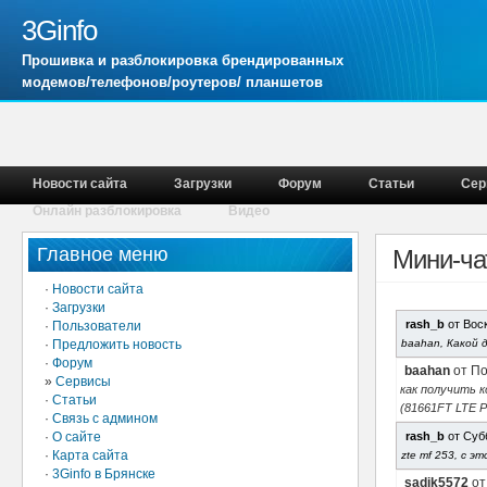
3Ginfo
Прошивка и разблокировка брендированных
модемов/телефонов/роутеров/ планшетов
Новости сайта
Загрузки
Форум
Статьи
Сер
Онлайн разблокировка
Видео
Главное меню
Мини-ча
·
Новости сайта
·
Загрузки
rash_b
от Воск
·
Пользователи
·
Предложить новость
baahan, Какой 
·
Форум
baahan
от По
»
Сервисы
как получить к
·
Статьи
(81661FT LTE 
·
Связь с админом
·
О сайте
rash_b
от Субб
·
Карта сайта
zte mf 253, с 
·
3Ginfo в Брянске
sadik5572
от