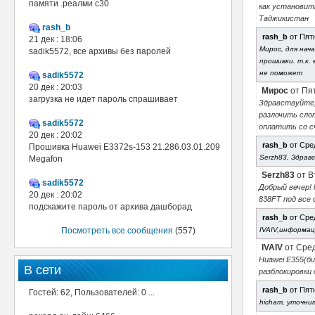
памяти .реалми с30
как установит
Таджикистан
rash_b
rash_b
от Пятн
21 дек : 18:06
Мирос, для нач
sadik5572, все архивы без паролей
прошивки. т.к.
не поможет
sadik5572
20 дек : 20:03
Мирос
от Пят
загрузка не идет пароль спрашивает
Здравствуйте, 
разлочить слот
sadik5572
оплатить со с
20 дек : 20:02
rash_b
от Сред
Прошивка Huawei E3372s-153 21.286.03.01.209
Serzh83, Здрав
Megafon
Serzh83
от В
sadik5572
Добрый вечер!
20 дек : 20:02
838FT под все
подскажите пароль от архива дашборад
rash_b
от Сред
Посмотреть все сообщения
(557)
IVAIV,информац
IVAIV
от Сред
Huawei E355(би
В сети
разблокировки
rash_b
от Пятн
Гостей: 62, Пользователей: 0 ...
hicham, уточни