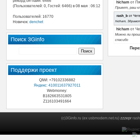
рекорд он-лайн: 6466
hicham
от Пя
(Пользователей: 0, Гостей: 6466) в 08 мая : 06:12
Привет, раш кл
rash_b
от Четв
Пользователей: 16770
hicham, Здравс
Новичок:
denchet
hicham
от Че
Можно ли проши
Поиск 3Ginfo
спасибо
Пере
Поддержи проект
QIWI: +79102336882
Яндекс: 410011637927011
Webmoney:
B182663531805
Z116103491664
(c)3Ginfo.ru (ex usbmodem.net.ru)
zzzepr
rash