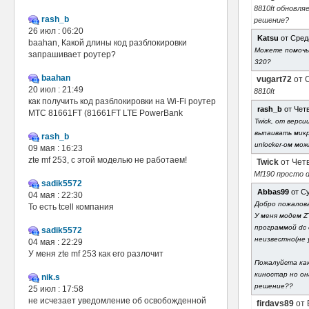
8810ft обновля
rash_b
решение?
26 июл : 06:20
Katsu
от Среда
baahan, Какой длины код разблокировки
Можете помочь 
запрашивает роутер?
320?
baahan
vugart72
от С
20 июл : 21:49
8810ft
как получить код разблокировки на Wi-Fi роутер
rash_b
от Четв
МТС 81661FT (81661FT LTE PowerBank
Twick, от верс
выпаивать микр
rash_b
unlocker-ом мо
09 мая : 16:23
zte mf 253, с этой моделью не работаем!
Twick
от Четв
Mf190 просто d
sadik5572
Abbas99
от Су
04 мая : 22:30
Добро пожалов
То есть tcell компания
У меня модем 
программой dc
sadik5572
неизвестно(не 
04 мая : 22:29
У меня zte mf 253 как его разлочит
Пожалуйста ка
киностар но он
nik.s
решение??
25 июл : 17:58
не исчезает уведомление об освобожденной
firdavs89
от 