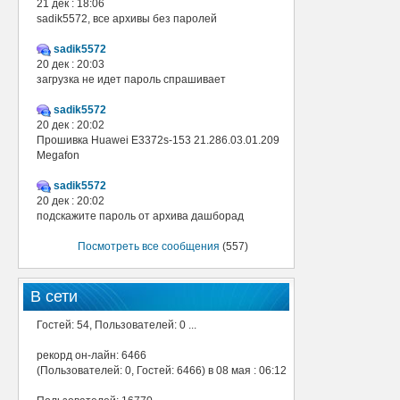
21 дек : 18:06
sadik5572, все архивы без паролей
sadik5572
20 дек : 20:03
загрузка не идет пароль спрашивает
sadik5572
20 дек : 20:02
Прошивка Huawei E3372s-153 21.286.03.01.209
Megafon
sadik5572
20 дек : 20:02
подскажите пароль от архива дашборад
Посмотреть все сообщения
(557)
В сети
Гостей: 54, Пользователей: 0 ...
рекорд он-лайн: 6466
(Пользователей: 0, Гостей: 6466) в 08 мая : 06:12