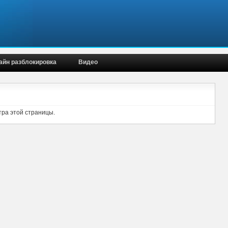
айн разблокировка
Видео
тра этой страницы.