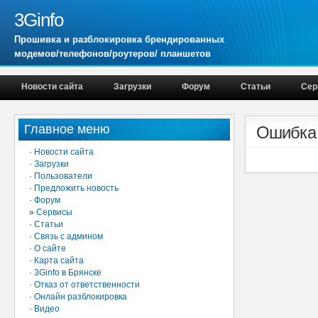
3Ginfo
Прошивка и разблокировка брендированных
модемов/телефонов/роутеров/ планшетов
Новости сайта
Загрузки
Форум
Статьи
Сер
Главное меню
Ошибка
·
Новости сайта
·
Загрузки
·
Пользователи
·
Предложить новость
·
Форум
»
Сервисы
·
Статьи
·
Связь с админом
·
О сайте
·
Карта сайта
·
3Ginfo в Брянске
·
Отказ от ответственности
·
Онлайн разблокировка
·
Видео