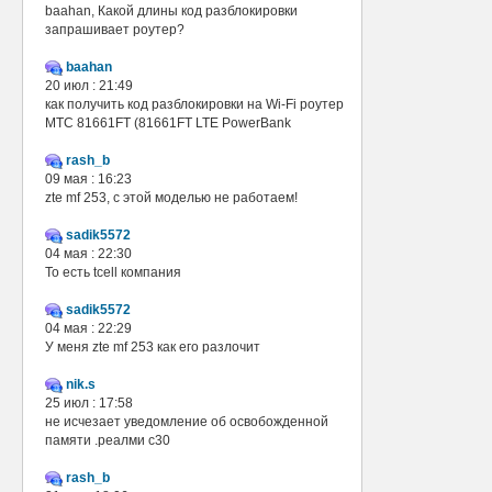
baahan, Какой длины код разблокировки
запрашивает роутер?
baahan
20 июл : 21:49
как получить код разблокировки на Wi-Fi роутер
МТС 81661FT (81661FT LTE PowerBank
rash_b
09 мая : 16:23
zte mf 253, с этой моделью не работаем!
sadik5572
04 мая : 22:30
То есть tcell компания
sadik5572
04 мая : 22:29
У меня zte mf 253 как его разлочит
nik.s
25 июл : 17:58
не исчезает уведомление об освобожденной
памяти .реалми с30
rash_b