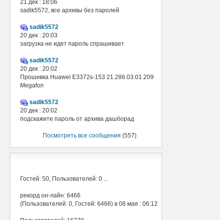
21 дек : 18:06
sadik5572, все архивы без паролей
sadik5572
20 дек : 20:03
загрузка не идет пароль спрашивает
sadik5572
20 дек : 20:02
Прошивка Huawei E3372s-153 21.286.03.01.209
Megafon
sadik5572
20 дек : 20:02
подскажите пароль от архива дашборад
Посмотреть все сообщения
(557)
В сети
Гостей: 50, Пользователей: 0 ...
рекорд он-лайн: 6466
(Пользователей: 0, Гостей: 6466) в 08 мая : 06:12