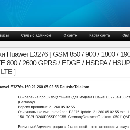
висы
Связь с админом
О сайте
Карта сайта
Онл
 Huawei E3276 [ GSM 850 / 900 / 1800 / 190
LTE 800 / 2600 GPRS / EDGE / HSDPA / HSUP
LTE ]
wei E3276s-150 21.260.05.02.55 DeutsheTelekom
Обновление прошивки(firmware) для модема Huawei E3276s-150 о
(Germany)
Версия прошивки: 21.260.05.02.55
Оригинальные имена файлов: E3276Update_21.260.05.02.55.exe ;
150_TCPUB260D05SP02C55_GermanyDeutscheTelekom_05011QA
Внимание! Администрация сайта не несёт ответственности в случ