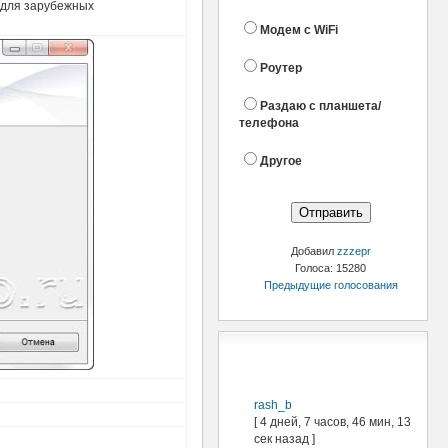
 для зарубежных
Модем с WiFi
Роутер
Раздаю с планшета/
телефона
Другое
Добавил
zzzepr
Голоса: 15280
Предыдущие голосования
Последние
посетители
rash_b
[ 4 дней, 7 часов, 46 мин, 13
сек назад ]