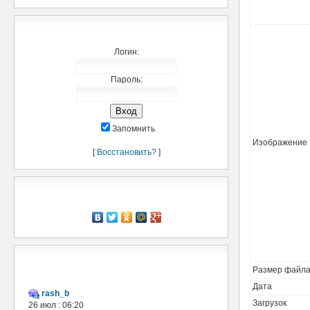
Добро пожаловать,
Логин:
Пароль:
Запомнить
Изображение
[
Восстановить?
]
Рассказать о нас
Мини-чат
Размер файл
Дата
rash_b
Загрузок
26 июл : 06:20