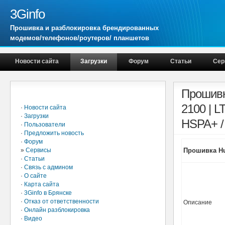
3Ginfo
Прошивка и разблокировка брендированных
модемов/телефонов/роутеров/ планшетов
Новости сайта
Загрузки
Форум
Статьи
Сер
Главное меню
Прошивки
2100 | 
·
Новости сайта
·
Загрузки
HSPA+ / 
·
Пользователи
·
Предложить новость
·
Форум
»
Сервисы
Прошивка Hua
·
Статьи
·
Связь с админом
·
О сайте
·
Карта сайта
·
3Ginfo в Брянске
·
Отказ от ответственности
Описание
·
Онлайн разблокировка
·
Видео