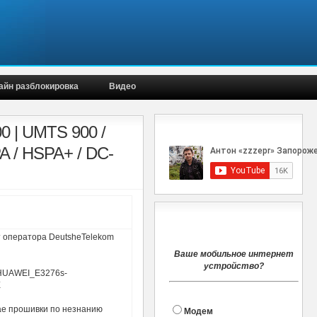
айн разблокировка
Видео
Наш канал
0 | UMTS 900 /
A / HSPA+ / DC-
Голосование
т оператора DeutsheTelekom
Ваше мобильное интернет
устройство?
 HUAWEI_E3276s-
E
ае прошивки по незнанию
Модем