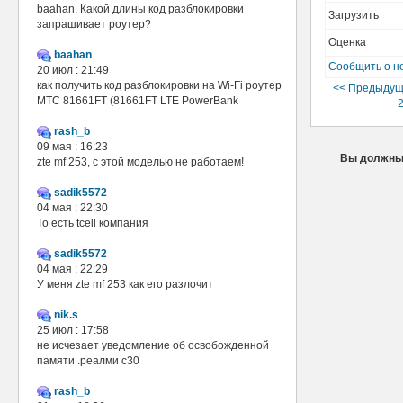
baahan, Какой длины код разблокировки
Загрузить
запрашивает роутер?
Оценка
baahan
Сообщить о н
20 июл : 21:49
как получить код разблокировки на Wi-Fi роутер
<< Предыдущ
МТС 81661FT (81661FT LTE PowerBank
2
rash_b
09 мая : 16:23
Вы должны 
zte mf 253, с этой моделью не работаем!
sadik5572
04 мая : 22:30
То есть tcell компания
sadik5572
04 мая : 22:29
У меня zte mf 253 как его разлочит
nik.s
25 июл : 17:58
не исчезает уведомление об освобожденной
памяти .реалми с30
rash_b