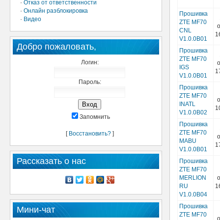
·
Отказ от ответственности
·
Онлайн разблокировка
Прошивка
·
Видео
ZTE MF70
о
CNL
1
V1.0.0B01
Добро пожаловать,
Прошивка
ZTE MF70
Логин:
о
IGS
1
V1.0.0B01
Пароль:
Прошивка
ZTE MF70
о
INATL
1
V1.0.0B02
Запомнить
Прошивка
ZTE MF70
[
Восстановить?
]
о
MABU
1
V1.0.0B01
Рассказать о нас
Прошивка
ZTE MF70
MERLION
о
RU
1
V1.0.0B04
Прошивка
Мини-чат
ZTE MF70
о