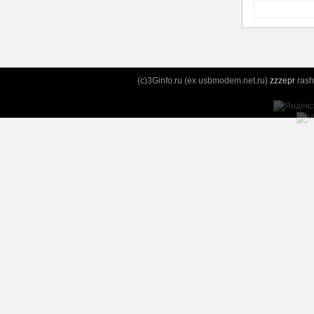
(c)3Ginfo.ru (ex usbmodem.net.ru)
zzzepr
rash