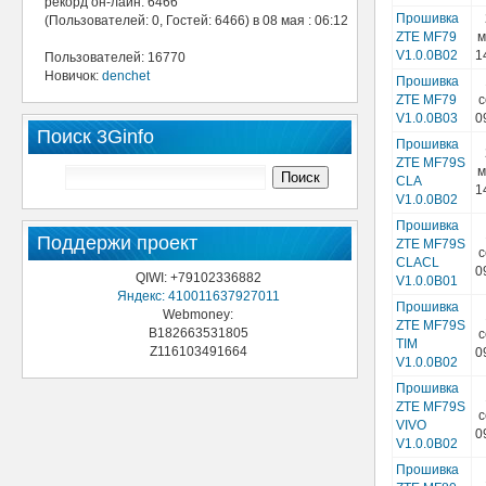
рекорд он-лайн: 6466
Прошивка
(Пользователей: 0, Гостей: 6466) в 08 мая : 06:12
ZTE MF79
м
V1.0.0B02
1
Пользователей: 16770
Новичок:
denchet
Прошивка
ZTE MF79
с
V1.0.0B03
0
Поиск 3Ginfo
Прошивка
ZTE MF79S
м
CLA
1
V1.0.0B02
Прошивка
Поддержи проект
ZTE MF79S
с
CLACL
0
QIWI: +79102336882
V1.0.0B01
Яндекс: 410011637927011
Прошивка
Webmoney:
ZTE MF79S
B182663531805
с
TIM
Z116103491664
0
V1.0.0B02
Прошивка
ZTE MF79S
с
VIVO
0
V1.0.0B02
Прошивка