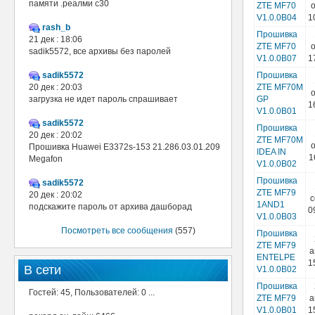
памяти .реалми с30
ZTE MF70
о
V1.0.0B04
1
rash_b
Прошивка
21 дек : 18:06
ZTE MF70
о
sadik5572, все архивы без паролей
V1.0.0B07
1
sadik5572
Прошивка
20 дек : 20:03
ZTE MF70M
о
загрузка не идет пароль спрашивает
GP
1
V1.0.0B01
sadik5572
Прошивка
20 дек : 20:02
ZTE MF70M
о
Прошивка Huawei E3372s-153 21.286.03.01.209
IDEA IN
1
Megafon
V1.0.0B02
Прошивка
sadik5572
ZTE MF79
20 дек : 20:02
с
1AND1
подскажите пароль от архива дашборад
0
V1.0.0B03
Посмотреть все сообщения
(557)
Прошивка
ZTE MF79
а
ENTELPE
1
В сети
V1.0.0B02
Прошивка
Гостей: 45, Пользователей: 0 ...
ZTE MF79
а
V1.0.0B01
1