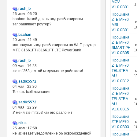
MOV
1
V1.0.0B01
rash_b
26 июл : 06:20
Прошивка
baahan, Какой длины код разблокировки
ZTE MF70
о
запрашивает роутер?
MSI
1
V1.0.0B01
baahan
Прошивка
20 июл : 21:49
ZTE MF70
как получить код разблокировки на Wi-Fi роутер
о
SMART PH
МТС 81661FT (81661FT LTE PowerBank
1
V1.0.0B05
Прошивка
rash_b
ZTE MF70
09 мая : 16:23
TELSTRA
о
zte mf 253, с этой моделью не работаем!
AU
1
V1.0.0B12
sadik5572
04 мая : 22:30
Прошивка
То есть tcell компания
ZTE MF70
TELSTRA
о
sadik5572
AU
1
04 мая : 22:29
V1.0.0B15
У меня zte mf 253 как его разлочит
Прошивка
ZTE MF70
о
nik.s
V1.0.0B03
1
25 июл : 17:58
не исчезает уведомление об освобожденной
Прошивка