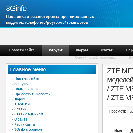
3Ginfo
Прошивка и разблокировка брендированных
модемов/телефонов/роутеров/ планшетов
Новости сайта
Загрузки
Форум
Статьи
Сер
Онлайн разблокировка
В
Главное меню
ZTE MF7
моделей
·
Новости сайта
·
Загрузки
/ ZTE M
·
Пользователи
·
Предложить новость
/ ZTE M
·
Форум
»
Сервисы
·
Статьи
Просмотр
·
Связь с админом
·
О сайте
·
Карта сайта
·
3Ginfo в Брянске
Имя
Д