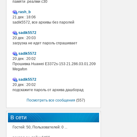
памяти .реалми с30
rash_b
21 дек : 18:06
sadik5572, все архивы без паролей
sadik5572
20 дек : 20:03
загрузка не идет пароль спрашивает
sadik5572
20 дек : 20:02
Прошивка Huawei E3372s-153 21.286.03.01.209
Megafon
sadik5572
20 дек : 20:02
подскажите пароль от архива дашборад
Посмотреть все сообщения
(557)
В сети
Гостей: 50, Пользователей: 0 ...