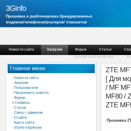
3Ginfo
Прошивка и разблокировка брендированных
модемов/телефонов/роутеров/ планшетов
Новости сайта
Загрузки
Форум
Статьи
Сер
Онлайн разблокировка
В
Главное меню
ZTE MF7
[ Для м
·
Новости сайта
·
Загрузки
/ MF MF
·
Пользователи
·
Предложить новость
MF80 / 
·
Форум
»
Сервисы
ZTE MF9
·
Статьи
·
Связь с админом
·
О сайте
Прошивка ZT
·
Карта сайта
·
3Ginfo в Брянске