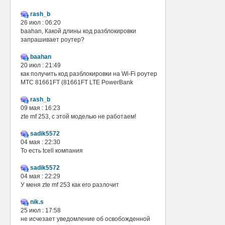
rash_b
26 июл : 06:20
baahan, Какой длины код разблокировки
запрашивает роутер?
baahan
20 июл : 21:49
как получить код разблокировки на Wi-Fi роутер
МТС 81661FT (81661FT LTE PowerBank
rash_b
09 мая : 16:23
zte mf 253, с этой моделью не работаем!
sadik5572
04 мая : 22:30
То есть tcell компания
sadik5572
04 мая : 22:29
У меня zte mf 253 как его разлочит
nik.s
25 июл : 17:58
не исчезает уведомление об освобожденной