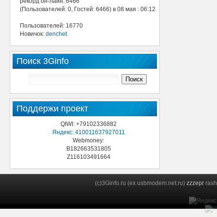
рекорд он-лайн: 6466
(Пользователей: 0, Гостей: 6466) в 08 мая : 06:12
Пользователей: 16770
Новичок:
denchet
Поиск 3Ginfo
Поддержи проект
QIWI: +79102336882
Яндекс: 410011637927011
Webmoney:
B182663531805
Z116103491664
(c)3Ginfo.ru (ex usbmodem.net.ru)
zzzepr
rash