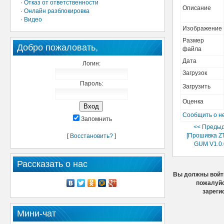
·
Отказ от ответственности
Описание
·
Онлайн разблокировка
·
Видео
Изображение
Размер
Добро пожаловать,
файла
Дата
Логин:
Загрузок
Пароль:
Загрузить
Оценка
Сообщить о н
Запомнить
<< Преды
[Прошивка Z
[
Восстановить?
]
GUM V1.0.
Рассказать о нас
Вы должны войти
пожалуйс
зареги
Мини-чат