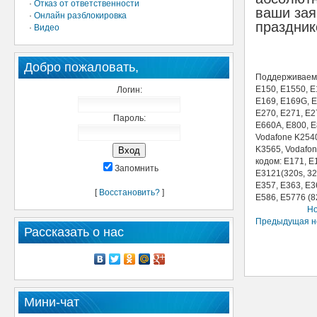
·
Отказ от ответственности
ваши за
·
Онлайн разблокировка
праздник
·
Видео
Добро пожаловать,
Поддерживаем
E150, E1550, E
Логин:
E169, E169G, E
E270, E271, E2
Пароль:
E660A, E800, 
Vodafone K2540
K3565, Vodafon
кодом: E171, E
Запомнить
E3121(320s, 32
E357, E363, E3
[
Восстановить?
]
E586, E5776 (8
Но
Предыдущая н
Рассказать о нас
Мини-чат