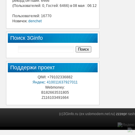
рекорд он-лайн: 6466
(Пользователей: 0, Гостей: 6466) в 08 мая : 06:12
Пользователей: 16770
Новичок:
denchet
Поиск 3Ginfo
Поддержи проект
QIWI: +79102336882
Яндекс: 410011637927011
Webmoney:
B182663531805
Z116103491664
(c)3Ginfo.ru (ex usbmodem.net.ru)
zzzepr
rash