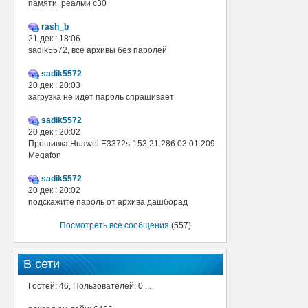
памяти .реалми с30
rash_b
21 дек : 18:06
sadik5572, все архивы без паролей
sadik5572
20 дек : 20:03
загрузка не идет пароль спрашивает
sadik5572
20 дек : 20:02
Прошивка Huawei E3372s-153 21.286.03.01.209
Megafon
sadik5572
20 дек : 20:02
подскажите пароль от архива дашборад
Посмотреть все сообщения
(557)
В сети
Гостей: 46, Пользователей: 0 ...