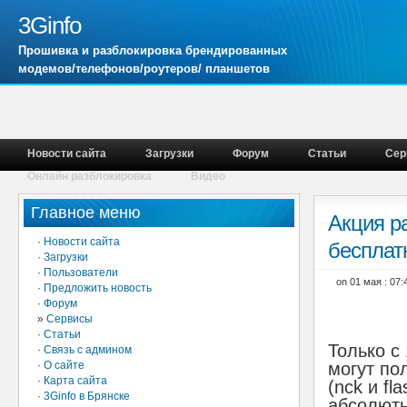
3Ginfo
Прошивка и разблокировка брендированных
модемов/телефонов/роутеров/ планшетов
Новости сайта
Загрузки
Форум
Статьи
Сер
Онлайн разблокировка
Видео
Главное меню
Акция р
·
Новости сайта
бесплатн
·
Загрузки
·
Пользователи
on 01 мая : 07
·
Предложить новость
·
Форум
»
Сервисы
·
Статьи
Только с
·
Связь с админом
·
О сайте
могут по
·
Карта сайта
(nck и fl
·
3Ginfo в Брянске
абсолютн