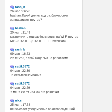
rash_b
26 июл : 06:20
baahan, Какой длины код разблокировки
запрашивает роутер?
baahan
20 июл : 21:49
как получить код разблокировки на Wi-Fi роутер
МТС 81661FT (81661FT LTE PowerBank
rash_b
09 мая : 16:23
zte mf 253, с этой моделью не работаем!
sadik5572
04 мая : 22:30
То есть tcell компания
sadik5572
04 мая : 22:29
У меня zte mf 253 как его разлочит
nik.s
25 июл : 17:58
не исчезает уведомление об освобожденной