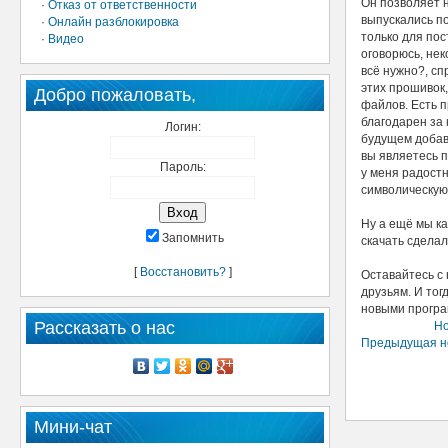
Он позволяет 
·
Отказ от ответственности
выпускались по
·
Онлайн разблокировка
только для по
·
Видео
оговорюсь, нек
всё нужно?, сп
этих прошивок,
Добро пожаловать,
файлов. Есть п
благодарен за 
Логин:
будущем добав
вы являетесь п
Пароль:
у меня радостн
символическую
Ну а ещё мы ка
Запомнить
скачать сдела
[
Восстановить?
]
Оставайтесь с 
друзьям. И то
новыми програ
Рассказать о нас
Но
Предыдущая н
Мини-чат