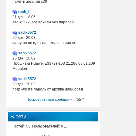
памяти .реалми с30
rash_b
21 дек : 18:06
sadik5572, все архивы без паролей
sadik5572
20 дек : 20:03
загрузка не идет пароль спрашивает
sadik5572
20 дек : 20:02
Прошивка Huawei E3372s-153 21.286.03.01.209
Megafon
sadik5572
20 дек : 20:02
подскажите пароль от архива дашборад
Посмотреть все сообщения
(557)
В сети
Гостей: 53, Пользователей: 0 ...