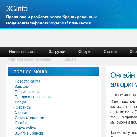
3Ginfo
Прошивка и разблокировка брендированных
модемов/телефонов/роутеров/ планшетов
Новости сайта
Загрузки
Форум
Статьи
Сер
Онлайн разблокировка
Видео
Главное меню
Онлайн 
·
Новости сайта
алгорит
·
Загрузки
·
Пользователи
on 16 апр : 1
·
Предложить новость
И вот наконец 
·
Форум
калькулятор по
»
Сервисы
он тоже есть. 
·
Статьи
md5, но правда
·
Связь с админом
мы сможем доб
·
О сайте
·
Карта сайта
Так же хочу ан
·
3Ginfo в Брянске