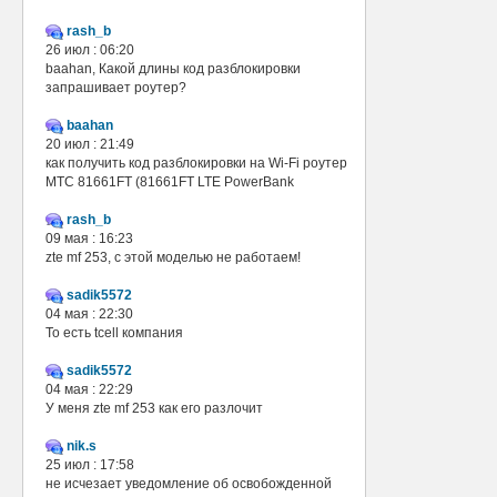
rash_b
26 июл : 06:20
baahan, Какой длины код разблокировки
запрашивает роутер?
baahan
20 июл : 21:49
как получить код разблокировки на Wi-Fi роутер
МТС 81661FT (81661FT LTE PowerBank
rash_b
09 мая : 16:23
zte mf 253, с этой моделью не работаем!
sadik5572
04 мая : 22:30
То есть tcell компания
sadik5572
04 мая : 22:29
У меня zte mf 253 как его разлочит
nik.s
25 июл : 17:58
не исчезает уведомление об освобожденной