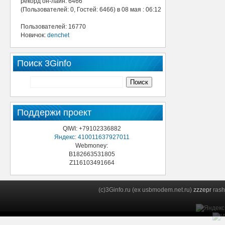
рекорд он-лайн: 6466
(Пользователей: 0, Гостей: 6466) в 08 мая : 06:12
Пользователей: 16770
Новичок:
denchet
Поиск 3Ginfo
Поддержи проект
QIWI: +79102336882
Яндекс: 410011637927011
Webmoney:
B182663531805
Z116103491664
(c)3Ginfo.ru (ex usbmodem.net.ru)
zzzepr
rash