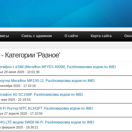
висы
Связь с админом
О сайте
Карта сайта
Онл
- Категории 'Разное'
егафон с eSIM (МегаФон MFYES 400W). Разблокировка кодом по IMEI
е 28 июня 2026 - 10:01:30
 роутер МегаФон MR150-11. Разблокировка кодом по IMEI
ентября 2025 - 17:10:18
егафон 4G SC15MF. Разблокировка кодом по IMEI
 мая 2025 - 22:19:53
i-Fi Роутер МТС 81343FT. Разблокировка кодом по IMEI
е 27 апреля 2025 - 17:10:50
4G LTE модем SW08 Wi-Fi. Разблокировка кодом по IMEI
 февраля 2025 - 19:38:21