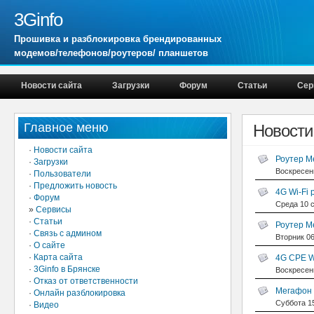
3Ginfo
Прошивка и разблокировка брендированных
модемов/телефонов/роутеров/ планшетов
Новости сайта
Загрузки
Форум
Статьи
Сер
Главное меню
Новости 
·
Новости сайта
Роутер М
·
Загрузки
Воскресень
·
Пользователи
·
Предложить новость
4G Wi-Fi
·
Форум
Среда 10 с
»
Сервисы
·
Статьи
Роутер М
·
Связь с админом
Вторник 06
·
О сайте
·
Карта сайта
4G CPE W
·
3Ginfo в Брянске
Воскресень
·
Отказ от ответственности
Мегафон 
·
Онлайн разблокировка
Суббота 15
·
Видео