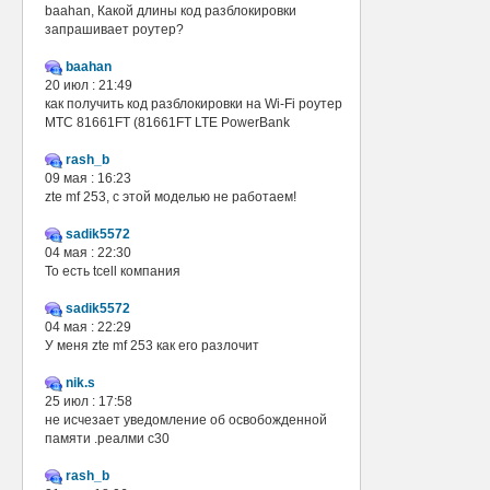
baahan, Какой длины код разблокировки
запрашивает роутер?
baahan
20 июл : 21:49
как получить код разблокировки на Wi-Fi роутер
МТС 81661FT (81661FT LTE PowerBank
rash_b
09 мая : 16:23
zte mf 253, с этой моделью не работаем!
sadik5572
04 мая : 22:30
То есть tcell компания
sadik5572
04 мая : 22:29
У меня zte mf 253 как его разлочит
nik.s
25 июл : 17:58
не исчезает уведомление об освобожденной
памяти .реалми с30
rash_b