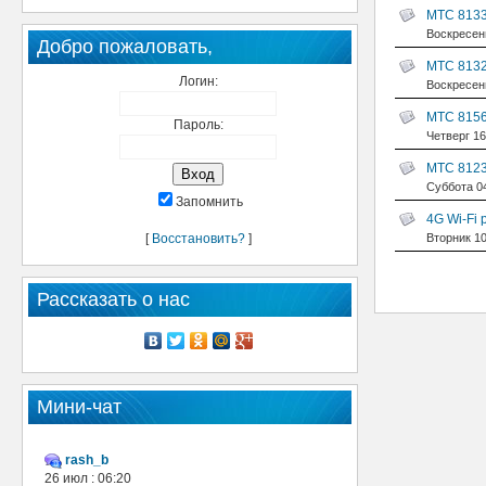
МТС 8133
Воскресень
Добро пожаловать,
МТС 8132
Логин:
Воскресень
МТС 8156
Пароль:
Четверг 16
МТС 8123
Суббота 04
Запомнить
4G Wi-Fi
[
Восстановить?
]
Вторник 10
Рассказать о нас
Мини-чат
rash_b
26 июл : 06:20