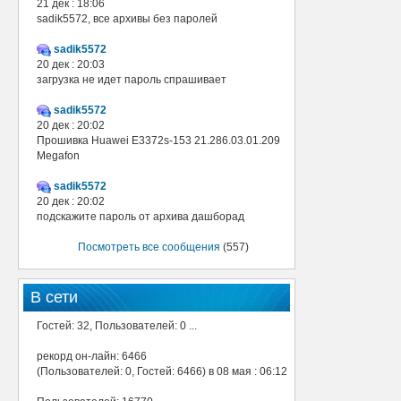
21 дек : 18:06
sadik5572, все архивы без паролей
sadik5572
20 дек : 20:03
загрузка не идет пароль спрашивает
sadik5572
20 дек : 20:02
Прошивка Huawei E3372s-153 21.286.03.01.209
Megafon
sadik5572
20 дек : 20:02
подскажите пароль от архива дашборад
Посмотреть все сообщения
(557)
В сети
Гостей: 32, Пользователей: 0 ...
рекорд он-лайн: 6466
(Пользователей: 0, Гостей: 6466) в 08 мая : 06:12