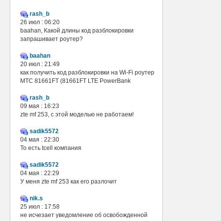
rash_b
26 июл : 06:20
baahan, Какой длины код разблокировки
запрашивает роутер?
baahan
20 июл : 21:49
как получить код разблокировки на Wi-Fi роутер
МТС 81661FT (81661FT LTE PowerBank
rash_b
09 мая : 16:23
zte mf 253, с этой моделью не работаем!
sadik5572
04 мая : 22:30
То есть tcell компания
sadik5572
04 мая : 22:29
У меня zte mf 253 как его разлочит
nik.s
25 июл : 17:58
не исчезает уведомление об освобожденной