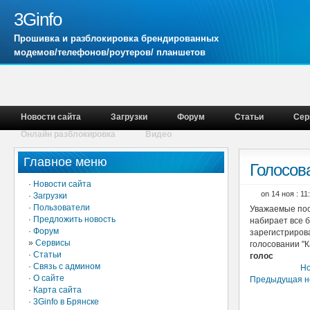
3Ginfo
Прошивка и разблокировка брендированных
модемов/телефонов/роутеров/ планшетов
Новости сайта
Загрузки
Форум
Статьи
Сер
Онлайн разблокировка
Видео
Главное меню
Голосов
·
Новости сайта
on 14 ноя : 1
·
Загрузки
·
Пользователи
Уважаемые пос
·
Предложить новость
набирает все 
·
Форум
зарегистриров
»
Сервисы
голосовании "К
·
Статьи
голос
·
Связь с админом
Но
·
О сайте
Предыдущая н
·
Карта сайта
·
3Ginfo в Брянске