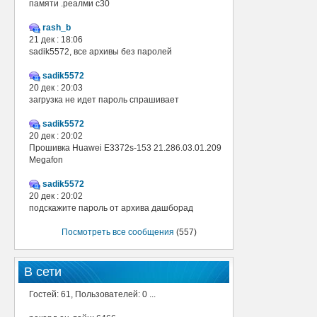
памяти .реалми с30
rash_b
21 дек : 18:06
sadik5572, все архивы без паролей
sadik5572
20 дек : 20:03
загрузка не идет пароль спрашивает
sadik5572
20 дек : 20:02
Прошивка Huawei E3372s-153 21.286.03.01.209
Megafon
sadik5572
20 дек : 20:02
подскажите пароль от архива дашборад
Посмотреть все сообщения
(557)
В сети
Гостей: 61, Пользователей: 0 ...