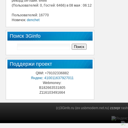
рекорд он-лайн: 6466
(Пользователей: 0, Гостей: 6466) в 08 мая : 06:12
Пользователей: 16770
Новичок:
denchet
Поиск 3Ginfo
Поддержи проект
QIWI: +79102336882
Яндекс: 410011637927011
Webmoney:
B182663531805
Z116103491664
(c)3Ginfo.ru (ex usbmodem.net.ru)
zzzepr
rash