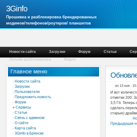
3Ginfo
Прошивка и разблокировка брендированных
модемов/телефонов/роутеров/ планшетов
Новости сайта
Загрузки
Форум
Статьи
Сер
Онлайн разблокировка
Видео
Главное меню
Обновле
·
Новости сайта
on 13 ноя : 1
·
Загрузки
·
Пользователи
И вот количес
·
Предложить новость
отметки 200. З
·
Форум
3,5 Гб. Теперь
»
Сервисы
сделать перел
·
Статьи
старые) драйве
·
Связь с админом
Но
·
О сайте
Предыдущая н
·
Карта сайта
·
3Ginfo в Брянске