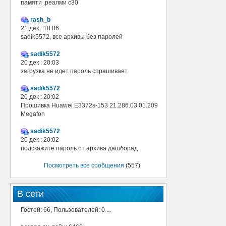
памяти .реалми с30
rash_b
21 дек : 18:06
sadik5572, все архивы без паролей
sadik5572
20 дек : 20:03
загрузка не идет пароль спрашивает
sadik5572
20 дек : 20:02
Прошивка Huawei E3372s-153 21.286.03.01.209
Megafon
sadik5572
20 дек : 20:02
подскажите пароль от архива дашборад
Посмотреть все сообщения
(557)
В сети
Гостей: 66, Пользователей: 0 ...