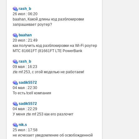
rash_b
26 июл : 06:20
baahan, Какой длины код разблокировки
запрашивает роутер?
baahan
20 июл : 21:49
как получить код разблокировки на Wi-Fi роутер
МТС 81661FT (81661FT LTE PowerBank
rash_b
09 мая : 16:23
zte mf 253, с этой моделью не работаем!
sadik5572
04 мая : 22:30
То есть tcell компания
sadik5572
04 мая : 22:29
У меня zte mf 253 как его разлочит
nik.s
25 июл : 17:58
не исчезает уведомление об освобожденной