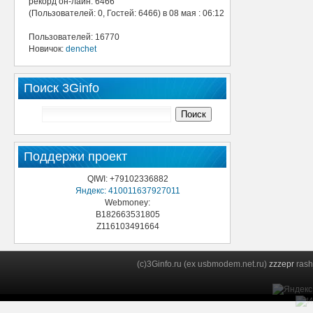
рекорд он-лайн: 6466
(Пользователей: 0, Гостей: 6466) в 08 мая : 06:12
Пользователей: 16770
Новичок:
denchet
Поиск 3Ginfo
Поддержи проект
QIWI: +79102336882
Яндекс: 410011637927011
Webmoney:
B182663531805
Z116103491664
(c)3Ginfo.ru (ex usbmodem.net.ru)
zzzepr
rash