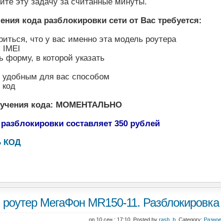
ите эту задачу за считанные минуты.
ения кода разблокировки сети от Вас требуется:
риться, что у вас именно эта модель роутера
 IMEI
ь форму, в которой указать
ь удобным для вас способом
 код
лучения кода: МОМЕНТАЛЬНО
 разблокировки составляет 350 рублей
 КОД
i роутер МегаФон MR150-11. Разблокировка
on 10 сен : 17:10 Posted by
rash_b
Category:
Разно