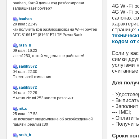
baahan, Какой длины код разблокировки
4G Wi-Fi р
запрашивает роутер?
4G Wi-Fi р
салонах с
baahan
характери
20 июл : 21:49
странице:
как получить код разблокировки на Wi-Fi роутер
МТС 81661FT (81661FT LTE PowerBank
техническ
кодом от 
rash_b
09 мая : 16:23
Если у ва
zte mf 253, с этой моделью не работаем!
симки друг
услугами н
sadik5572
считанные
04 мая : 22:30
То есть tcell компания
Для получ
sadik5572
04 мая : 22:29
- Удостове
У меня zte mf 253 как его разлочит
- Выписать
- Заполнит
nik.s
--- IMEI;
25 июл : 17:58
- Оплатит
не исчезает уведомление об освобожденной
- Получить
памяти .реалми с30
rash_b
Сроки по