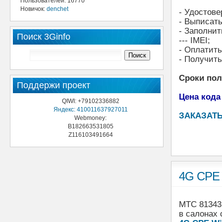
Пользователей: 16770
Новичок:
denchet
- Удостове
- Выписать
- Заполнит
Поиск 3Ginfo
--- IMEI;
- Оплатит
- Получить
Сроки по
Поддержи проект
Цена кода
QIWI: +79102336882
Яндекс: 410011637927011
ЗАКАЗАТЬ
Webmoney:
B182663531805
Z116103491664
4G CPE 
МТС 81343F
в салонах 