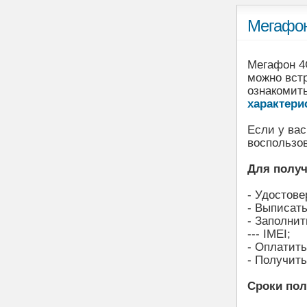
Мегафон
Мегафон 4
можно вст
ознакомит
характери
Если у вас
воспользо
Для получ
- Удостове
- Выписать
- Заполнит
--- IMEI;
- Оплатит
- Получить
Сроки по