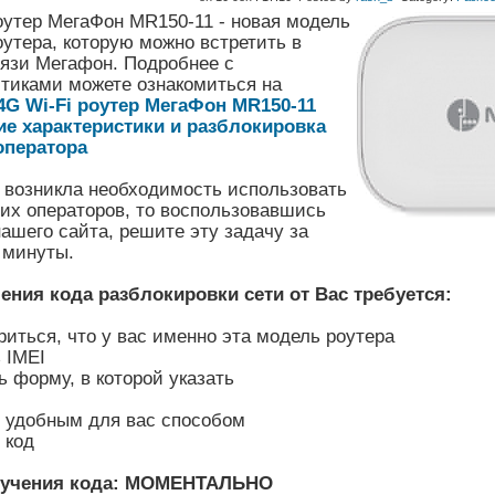
оутер МегаФон MR150-11 - новая модель
оутера, которую можно встретить в
вязи Мегафон. Подробнее с
стиками можете ознакомиться на
4G Wi-Fi роутер МегаФон MR150-11
ие характеристики и разблокировка
оператора
с возникла необходимость использовать
их операторов, то воспользовавшись
ашего сайта, решите эту задачу за
 минуты.
ения кода разблокировки сети от Вас требуется:
риться, что у вас именно эта модель роутера
 IMEI
ь форму, в которой указать
ь удобным для вас способом
 код
лучения кода: МОМЕНТАЛЬНО