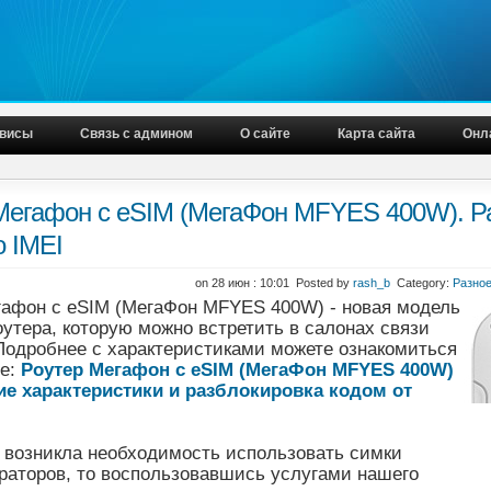
висы
Связь с админом
О сайте
Карта сайта
Онл
Мегафон с eSIM (МегаФон MFYES 400W). Р
о IMEI
on 28 июн : 10:01 Posted by
rash_b
Category:
Разно
гафон с eSIM (МегаФон MFYES 400W) - новая модель
оутера, которую можно встретить в салонах связи
Подробнее с характеристиками можете ознакомиться
це:
Роутер Мегафон с eSIM (МегаФон MFYES 400W)
ие характеристики и разблокировка кодом от
с возникла необходимость использовать симки
раторов, то воспользовавшись услугами нашего