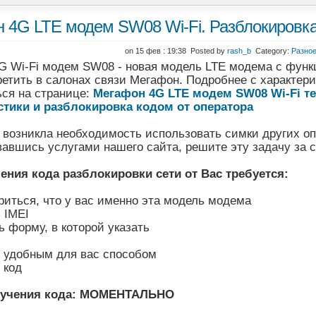
 4G LTE модем SW08 Wi-Fi. Разблокировка
on 15 фев : 19:38 Posted by
rash_b
Category:
Разно
G Wi-Fi модем SW08 - новая модель LTE модема с функц
ретить в салонах связи Мегафон. Подробнее с характер
ься на странице:
Мегафон 4G LTE модем SW08 Wi-Fi т
стики и разблокировка кодом от оператора
 возникла необходимость использовать симки других оп
вавшись услугами нашего сайта, решите эту задачу за 
ения кода разблокировки сети от Вас требуется:
риться, что у вас именно эта модель модема
 IMEI
ь форму, в которой указать
ь удобным для вас способом
 код
лучения кода: МОМЕНТАЛЬНО