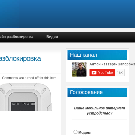
айн разблокировка
Видео
Наш канал
азблокировка
е
Comments are turned off for this item
Голосование
Ваше мобильное интернет
устройство?
Модем