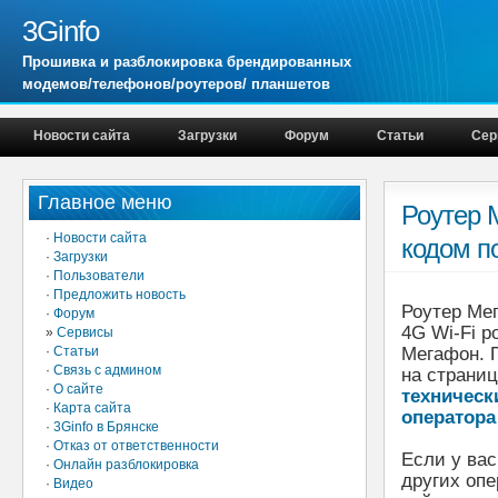
3Ginfo
Прошивка и разблокировка брендированных
модемов/телефонов/роутеров/ планшетов
Новости сайта
Загрузки
Форум
Статьи
Сер
Главное меню
Роутер 
·
Новости сайта
кодом п
·
Загрузки
·
Пользователи
·
Предложить новость
Роутер Ме
·
Форум
4G Wi-Fi р
»
Сервисы
·
Статьи
Мегафон. 
·
Связь с админом
на страни
·
О сайте
техническ
·
Карта сайта
оператора
·
3Ginfo в Брянске
·
Отказ от ответственности
Если у ва
·
Онлайн разблокировка
других опе
·
Видео