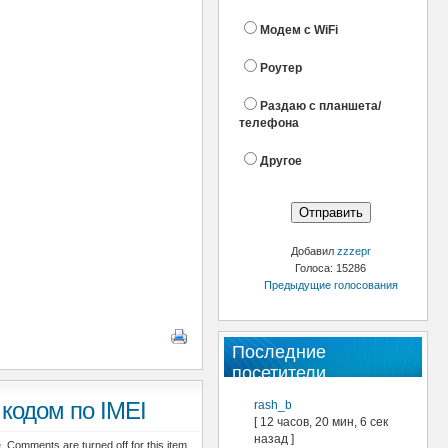
Модем с WiFi
Роутер
Раздаю с планшета/
телефона
Другое
Добавил
zzzepr
Голоса: 15286
Предыдущие голосования
Последние
посетители
 кодом по IMEI
rash_b
[ 12 часов, 20 мин, 6 сек
назад ]
е
Comments are turned off for this item