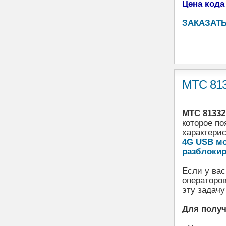
Цена кода
ЗАКАЗАТЬ
МТС 813
МТС 81332
которое по
характери
4G USB мо
разблокир
Если у вас
операторов
эту задачу
Для получ