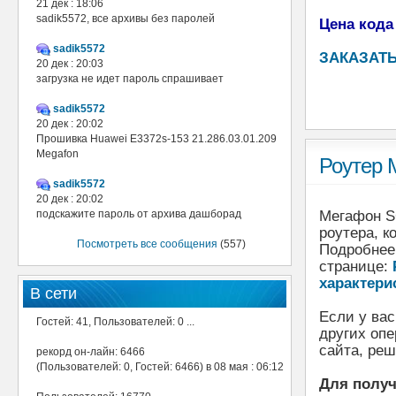
21 дек : 18:06
sadik5572, все архивы без паролей
Цена кода
sadik5572
ЗАКАЗАТЬ
20 дек : 20:03
загрузка не идет пароль спрашивает
sadik5572
20 дек : 20:02
Прошивка Huawei E3372s-153 21.286.03.01.209
Megafon
Роутер 
sadik5572
20 дек : 20:02
подскажите пароль от архива дашборад
Мегафон S
роутера, к
Посмотреть все сообщения
(557)
Подробнее
странице:
характери
В сети
Если у ва
Гостей: 41, Пользователей: 0 ...
других опе
сайта, реш
рекорд он-лайн: 6466
(Пользователей: 0, Гостей: 6466) в 08 мая : 06:12
Для получ