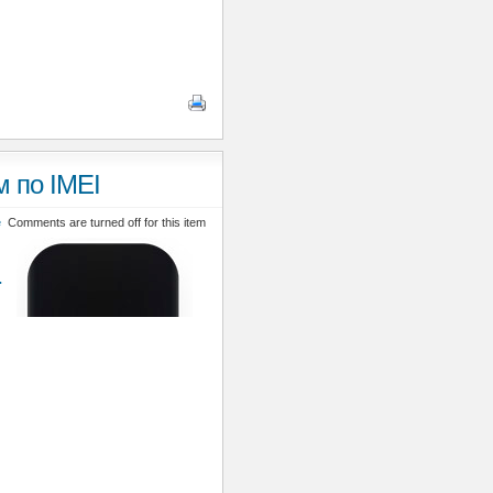
 по IMEI
е
Comments are turned off for this item
T