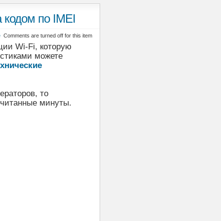
 кодом по IMEI
е
Comments are turned off for this item
ии Wi-Fi, которую
истиками можете
ехнические
ераторов, то
считанные минуты.