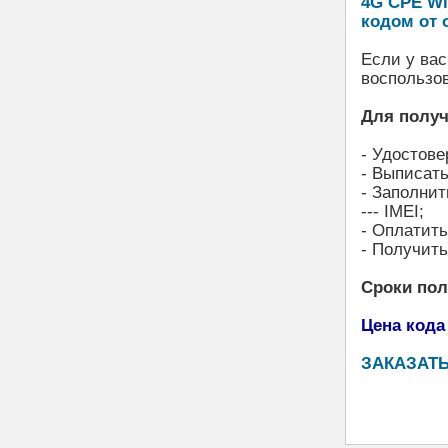
4G CPE Wi
кодом от 
Если у вас
воспользо
Для получ
- Удостове
- Выписать
- Заполнит
--- IMEI;
- Оплатит
- Получить
Сроки по
Цена кода
ЗАКАЗАТЬ