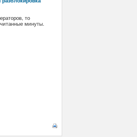
и разблокировка
ераторов, то
считанные минуты.