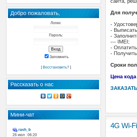
сайта, реш
Для получ
Добро пожаловать,
Логин:
- Удостове
- Выписать
Пароль:
- Заполнит
--- IMEI;
- Оплатит
- Получить
Запомнить
Сроки по
[
Восстановить?
]
Цена кода
Рассказать о нас
ЗАКАЗАТЬ
Мини-чат
4G Wi-F
rash_b
26 июл : 06:20