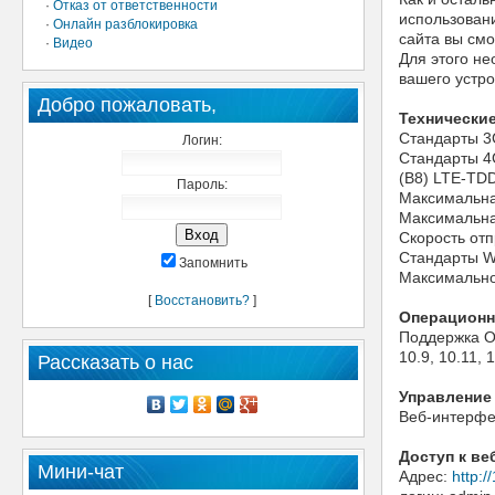
·
Отказ от ответственности
использован
·
Онлайн разблокировка
сайта вы смо
·
Видео
Для этого н
вашего устро
Добро пожаловать,
Технические
Стандарты 3
Логин:
Стандарты 4G
(B8) LTE-TD
Пароль:
Максимальная
Максимальная
Скорость отп
Стандарты Wi
Запомнить
Максимально
[
Восстановить?
]
Операционн
Поддержка OC
10.9, 10.11, 
Рассказать о нас
Управление
Веб-интерф
Доступ к ве
Мини-чат
Адрес:
http:/