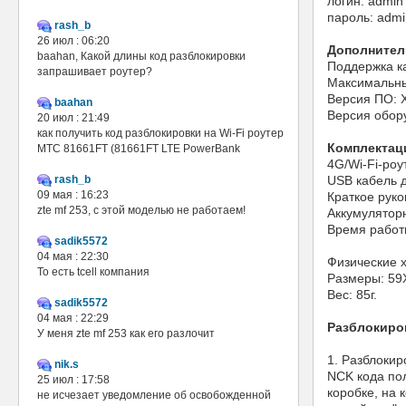
логин: admin
пароль: admi
rash_b
26 июл : 06:20
Дополнител
baahan, Какой длины код разблокировки
Поддержка к
запрашивает роутер?
Максимальны
Версия ПО:
baahan
Версия обо
20 июл : 21:49
как получить код разблокировки на Wi-Fi роутер
Комплектац
МТС 81661FT (81661FT LTE PowerBank
4G/Wi-Fi-ро
rash_b
USB кабель 
09 мая : 16:23
Краткое руко
zte mf 253, с этой моделью не работаем!
Аккумулятор
Время работы
sadik5572
04 мая : 22:30
Физические х
То есть tcell компания
Размеры: 59
Вес: 85г.
sadik5572
04 мая : 22:29
Разблокиров
У меня zte mf 253 как его разлочит
1. Разблоки
nik.s
NCK кода пол
25 июл : 17:58
коробке, на 
не исчезает уведомление об освобожденной