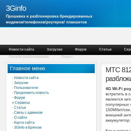
3Ginfo
Прошивка и разблокировка брендированных
модемов/телефонов/роутеров/ планшетов
Новости сайта
Загрузки
Форум
Статьи
Сер
Онлайн разблокировка
Видео
Главное меню
МТС 812
разблок
·
Новости сайта
·
Загрузки
·
Пользователи
4G Wi-Fi ро
·
Предложить новость
встретить в 
·
Форум
является кит
»
Сервисы
популярных 
·
Статьи
150Мбит/сек
·
Связь с админом
внешней анте
·
О сайте
аккумулятор 
·
Карта сайта
·
3Ginfo в Брянске
Как и остал