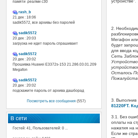
устройстве".
памяти .реалми с30
rash_b
21 дек : 18:06
sadik5572, все архивы без паролей
2. Необходим
sadik5572
разблокировк
20 дек : 20:03
Мегафон или
загрузка не идет пароль спрашивает
будет запрош
для ввода к
sadik5572
Сеть Заблок
20 дек : 20:02
Устройство 
Прошивка Huawei E3372s-153 21.286.03.01.209
устройством
Megafon
Осталось По
Пожалуйста 
sadik5572
20 дек : 20:02
подскажите пароль от архива дашборад
3. Выполнив 
Посмотреть все сообщения
(557)
81220FT. Ко
3.1. Без оши
В сети
оплаты на ст
нажатия на н
Гостей: 41, Пользователей: 0 ...
Если же стра