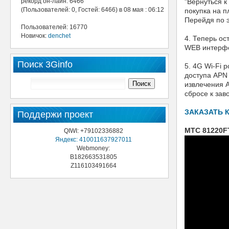
рекорд он-лайн: 6466
"Вернуться к
(Пользователей: 0, Гостей: 6466) в 08 мая : 06:12
покупка на п
Перейдя по э
Пользователей: 16770
Новичок:
denchet
4. Теперь ос
WEB интерфей
Поиск 3Ginfo
5. 4G Wi-Fi 
доступа APN 
извлечения А
сбросе к зав
ЗАКАЗАТЬ 
Поддержи проект
МТС 81220FT
QIWI: +79102336882
Яндекс: 410011637927011
Webmoney:
B182663531805
Z116103491664