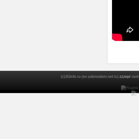
(c)3Ginfo.ru (ex usbmodem.net.ru)
zzzepr
rash