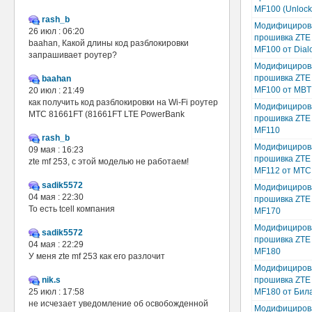
MF100 (Unlock
rash_b
Модифициров
26 июл : 06:20
прошивка ZTE
baahan, Какой длины код разблокировки
MF100 от Dial
запрашивает роутер?
Модифициров
прошивка ZTE
baahan
MF100 от MBT
20 июл : 21:49
как получить код разблокировки на Wi-Fi роутер
Модифициров
МТС 81661FT (81661FT LTE PowerBank
прошивка ZTE
MF110
rash_b
Модифициров
09 мая : 16:23
прошивка ZTE
zte mf 253, с этой моделью не работаем!
MF112 от МТС
sadik5572
Модифициров
04 мая : 22:30
прошивка ZTE
То есть tcell компания
MF170
Модифициров
sadik5572
прошивка ZTE
04 мая : 22:29
MF180
У меня zte mf 253 как его разлочит
Модифициров
nik.s
прошивка ZTE
25 июл : 17:58
MF180 от Бил
не исчезает уведомление об освобожденной
Модифициров