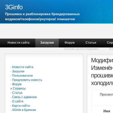
3Ginfo
Прошивка и разблокировка брендированных
модемов/телефонов/роутеров/ планшетов
Новости сайта
Загрузки
Форум
Статьи
Сер
Онлайн разблокировка
В
Главное меню
Модифиц
Изменён
·
Новости сайта
·
Загрузки
прошивк
·
Пользователи
·
Предложить новость
холодиль
·
Форум
»
Сервисы
·
Статьи
Просмот
·
Связь с админом
·
О сайте
·
Карта сайта
·
3Ginfo в Брянске
Имя