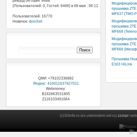
рекорд он-лайн: 6466
Модифициров
(Пользователей: 0, Гостей: 6466) в 08 мая : 06:12
прошивка ZTE
MF637 (TMO P
Пользователей: 16770
Модифициров
Новичок:
denchet
прошивка ZTE
MF668 (Teleno
Поиск 3Ginfo
Модифициров
прошивка ZTE
MF668 (Мегаф
Прошивка Hua
E303 HiLink
Поддержи проект
QIWI: +79102336882
Яндекс: 410011637927011
Webmoney:
B182663531805
Z116103491664
(c)3Ginfo.ru (ex usbmodem.net.ru)
zzzepr
rash