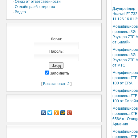
·
Отказ от ответственности
·
Онлайн разблокировка
Даунгрейдер
·
Видео
Huawei E1732
11.126.16.01.
Модифициров
Добро пожаловать,
прошивка 3G
Роутера ZTE 
Логин:
от Билайн
Модифициров
Пароль:
прошивка 3G
Роутера ZTE 
от МТС
Модифициров
Запомнить
прошивка ZTE
100 от ERA
[
Восстановить?
]
Модифициров
прошивка ZTE
Рассказать о нас
100 от Билайн
Модифициров
прошивка ZTE
656A от Orang
Армения
Мини-чат
Модифициров
прошивка ZTE