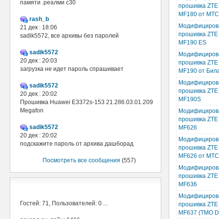
памяти .реалми с30
прошивка ZTE
MF180 от МТС
rash_b
Модифициров
21 дек : 18:06
прошивка ZTE
sadik5572, все архивы без паролей
MF190 ES
sadik5572
Модифициров
20 дек : 20:03
прошивка ZTE
загрузка не идет пароль спрашивает
MF190 от Бил
Модифициров
sadik5572
прошивка ZTE
20 дек : 20:02
MF190S
Прошивка Huawei E3372s-153 21.286.03.01.209
Megafon
Модифициров
прошивка ZTE
sadik5572
MF626
20 дек : 20:02
Модифициров
подскажите пароль от архива дашборад
прошивка ZTE
MF626 от МТС
Посмотреть все сообщения
(557)
Модифициров
прошивка ZTE
MF636
В сети
Модифициров
Гостей: 71, Пользователей: 0 ...
прошивка ZTE
MF637 (TMO D