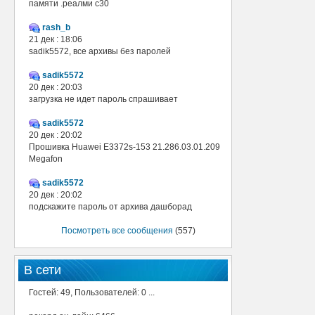
памяти .реалми с30
rash_b
21 дек : 18:06
sadik5572, все архивы без паролей
sadik5572
20 дек : 20:03
загрузка не идет пароль спрашивает
sadik5572
20 дек : 20:02
Прошивка Huawei E3372s-153 21.286.03.01.209
Megafon
sadik5572
20 дек : 20:02
подскажите пароль от архива дашборад
Посмотреть все сообщения
(557)
В сети
Гостей: 49, Пользователей: 0 ...