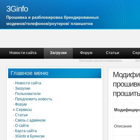
3Ginfo
Прошивка и разблокировка брендированных
модемов/телефонов/роутеров/ планшетов
Новости сайта
Загрузки
Форум
Статьи
Сер
Онлайн разблокировка
В
Главное меню
Модифиц
прошивк
·
Новости сайта
·
Загрузки
прошить
·
Пользователи
·
Предложить новость
·
Форум
»
Сервисы
Модифициро
·
Статьи
·
Связь с админом
·
О сайте
Описание
·
Карта сайта
·
3Ginfo в Брянске