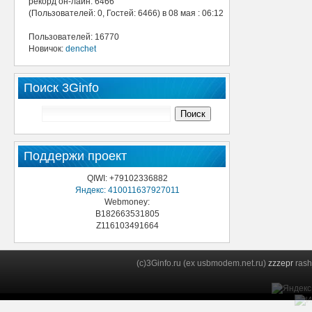
рекорд он-лайн: 6466
(Пользователей: 0, Гостей: 6466) в 08 мая : 06:12
Пользователей: 16770
Новичок:
denchet
Поиск 3Ginfo
Поддержи проект
QIWI: +79102336882
Яндекс: 410011637927011
Webmoney:
B182663531805
Z116103491664
(c)3Ginfo.ru (ex usbmodem.net.ru)
zzzepr
rash