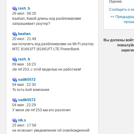
Оценка
rash_b
Сообщить о н
26 июл : 06:20
<< Предыдущ
baahan, Какой длины код разблокировки
проши
запрашивает роутер?
baahan
20 июл : 21:49
Вы должны войти
как получить код разблокировки на Wi-Fi роутер
пожалуйс
МТС 81661FT (81661FT LTE PowerBank
зареги
rash_b
09 мая : 16:23
zte mf 253, с этой моделью не работаем!
sadik5572
04 мая : 22:30
То есть tcell компания
sadik5572
04 мая : 22:29
У меня zte mf 253 как его разлочит
nik.s
25 июл : 17:58
не исчезает уведомление об освобожденной