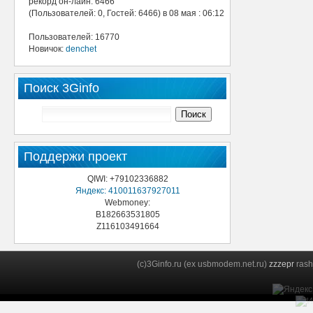
рекорд он-лайн: 6466
(Пользователей: 0, Гостей: 6466) в 08 мая : 06:12
Пользователей: 16770
Новичок:
denchet
Поиск 3Ginfo
Поддержи проект
QIWI: +79102336882
Яндекс: 410011637927011
Webmoney:
B182663531805
Z116103491664
(c)3Ginfo.ru (ex usbmodem.net.ru)
zzzepr
rash