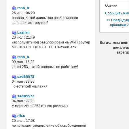
Оценка
rash_b
26 июл : 06:20
Сообщить о н
baahan, Какой длины код разблокировки
<< Предыдущ
запрашивает роутер?
прошивка Z
baahan
20 июл : 21:49
как получить код разблокировки на Wi-Fi роутер
Вы должны войти
МТС 81661FT (81661FT LTE PowerBank
пожалуйс
зареги
rash_b
09 мая : 16:23
zte mf 253, с этой моделью не работаем!
sadik5572
04 мая : 22:30
То есть tcell компания
sadik5572
04 мая : 22:29
У меня zte mf 253 как его разлочит
nik.s
25 июл : 17:58
не исчезает уведомление об освобожденной