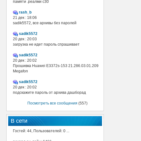
памяти .реалми с30
rash_b
21 дек : 18:06
sadik5572, все архивы без паролей
sadik5572
20 дек : 20:03
загрузка не идет пароль спрашивает
sadik5572
20 дек : 20:02
Прошивка Huawei E3372s-153 21.286.03.01.209
Megafon
sadik5572
20 дек : 20:02
подскажите пароль от архива дашборад
Посмотреть все сообщения
(557)
В сети
Гостей: 44, Пользователей: 0 ...