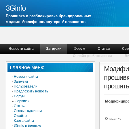
3Ginfo
Прошивка и разблокировка брендированных
модемов/телефонов/роутеров/ планшетов
Новости сайта
Загрузки
Форум
Статьи
Сер
Онлайн разблокировка
В
Главное меню
Модифиц
прошивк
·
Новости сайта
·
Загрузки
прошить
·
Пользователи
·
Предложить новость
·
Форум
»
Сервисы
Модифициро
·
Статьи
·
Связь с админом
·
О сайте
Описание
·
Карта сайта
·
3Ginfo в Брянске