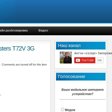
айн разблокировка
Видео
Наш канал
sters T72V 3G
е
Comments are turned off for this item
Голосование
Ваше мобильное интернет
.
устройство?
Модем