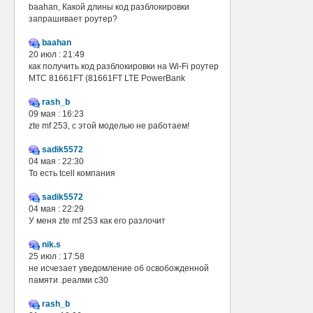
baahan, Какой длины код разблокировки
запрашивает роутер?
baahan
20 июл : 21:49
как получить код разблокировки на Wi-Fi роутер
МТС 81661FT (81661FT LTE PowerBank
rash_b
09 мая : 16:23
zte mf 253, с этой моделью не работаем!
sadik5572
04 мая : 22:30
То есть tcell компания
sadik5572
04 мая : 22:29
У меня zte mf 253 как его разлочит
nik.s
25 июл : 17:58
не исчезает уведомление об освобожденной
памяти .реалми с30
rash_b