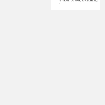
8 часов, 50 мин, 35 сек назад
]