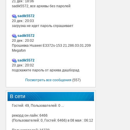
21 дек : 18:06
sadik5572, все архивы без паролей
sadik5572
20 дек : 20:03
загрузка не идет пароль спрашивает
sadik5572
20 дек : 20:02
Прошивка Huawei E3372s-153 21.286.03.01.209
Megafon
sadik5572
20 дек : 20:02
подскажите пароль от архива дашборад
Посмотреть все сообщения
(557)
В сети
Гостей: 49, Пользователей: 0 ...
рекорд он-лайн: 6466
(Пользователей: 0, Гостей: 6466) в 08 мая : 06:12