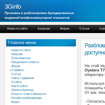
3Ginfo
Прошивка и разблокировка брендированных
модемов/телефонов/роутеров/ планшетов
Новости сайта
Загрузки
Форум
Статьи
Сер
Главное меню
Разблок
·
Новости сайта
доступн
·
Загрузки
·
Пользователи
·
Предложить новость
На этой н
·
Форум
Oysters T
»
Сервисы
·
Статьи
оператора
·
Связь с админом
·
О сайте
Используя 
·
Карта сайта
планшеты
·
3Ginfo в Брянске
От вас лиш
·
Отказ от ответственности
·
Онлайн разблокировка
- Оплатит
·
Видео