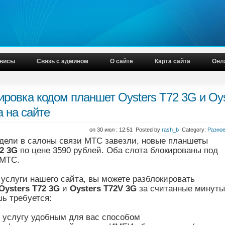
висы
Связь с админом
О сайте
Карта сайта
Онл
ировка кодом планшет Oysters T72 3G и Oy
а на сайте
on 30 июл : 12:51 Posted by
rash_b
Category:
Разно
едели в салоны связи МТС завезли, новые планшеты
72 3G
по цене 3590 рублей. Оба слота блокированы под
 МТС.
услуги нашего сайта, вы можете разблокировать
Oysters T72 3G
и
Oysters T72V 3G
за считанные минуты
ь требуется:
ь услугу удобным для вас способом