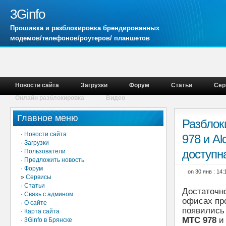
3Ginfo
Прошивка и разблокировка брендированных
модемов/телефонов/роутеров/ планшетов
Новости сайта
Загрузки
Форум
Статьи
Сер
Онлайн разблокировка
Видео
Главное меню
Разблок
·
Новости сайта
978 и Al
·
Загрузки
доступн
·
Пользователи
·
Предложить новость
·
Форум
on 30 янв : 14
»
Сервисы
·
Статьи
Достаточно
·
Связь с админом
офисах пр
·
О сайте
появились
·
Карта сайта
МТС 978
·
3Ginfo в Брянске