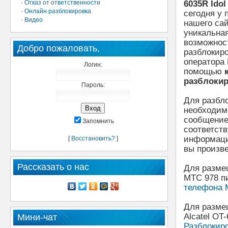
·
Отказ от ответственности
6035R Idol
·
Онлайн разблокировка
сегодня у 
·
Видео
нашего сай
уникальна
возможнос
Добро пожаловать,
разблокиро
оператора
Логин:
помощью
разблоки
Пароль:
Для разбл
необходим
сообщение
Запомнить
соответст
информаци
[
Восстановить?
]
вы произве
Рассказать о нас
Для разме
МТС 978 п
телефона 
Для разме
Alcatel OT
Мини-чат
Разблокиро