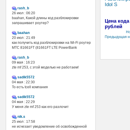
Idol S
rash_b
26 июл : 06:20
baahan, Какой длины код разблокировки
Цена кода
запрашивает роутер?
рублей
Но
baahan
Предыдущая н
20 июл : 21:49
как получить код разблокировки на Wi-Fi роутер
МТС 81661FT (81661FT LTE PowerBank
rash_b
09 мая : 16:23
zte mf 253, с этой моделью не работаем!
sadik5572
04 мая : 22:30
То есть tcell компания
sadik5572
04 мая : 22:29
У меня zte mf 253 как его разлочит
nik.s
25 июл : 17:58
не исчезает уведомление об освобожденной