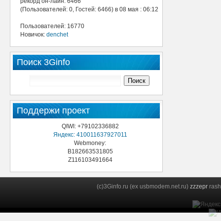
рекорд он-лайн: 6466
(Пользователей: 0, Гостей: 6466) в 08 мая : 06:12
Пользователей: 16770
Новичок:
denchet
Поиск 3Ginfo
Поддержи проект
QIWI: +79102336882
Яндекс: 410011637927011
Webmoney:
B182663531805
Z116103491664
(c)3Ginfo.ru (ex usbmodem.net.ru)
zzzepr
rash