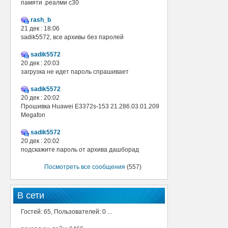
памяти .реалми с30
rash_b
21 дек : 18:06
sadik5572, все архивы без паролей
sadik5572
20 дек : 20:03
загрузка не идет пароль спрашивает
sadik5572
20 дек : 20:02
Прошивка Huawei E3372s-153 21.286.03.01.209
Megafon
sadik5572
20 дек : 20:02
подскажите пароль от архива дашборад
Посмотреть все сообщения
(557)
В сети
Гостей: 65, Пользователей: 0 ...