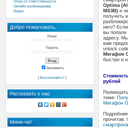
·
Отказ от ответственности
Optima (Al
·
Онлайн разблокировка
MS3B)
и не
·
Видео
получить к
разблокир
Добро пожаловать,
него? Если 
вы попали 
Логин:
адресу. М
вам предо
Пароль:
unlock cod
Мегафон 
быстро и н
Запомнить
Стоимость
[
Восстановить?
]
рублей
Размещать
Рассказать о нас
теме:
Полу
Мегафон Op
Подробнее 
прочитав:
Мини-чат
смартфона 