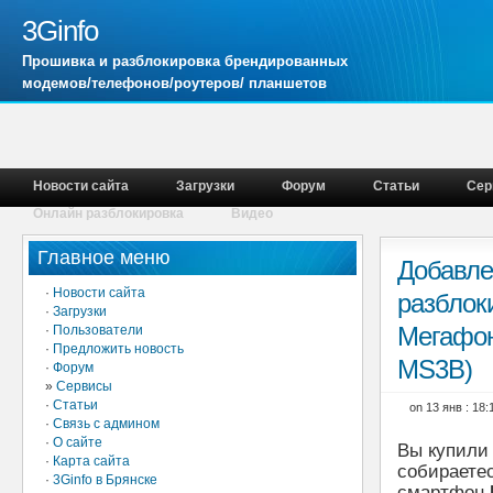
3Ginfo
Прошивка и разблокировка брендированных
модемов/телефонов/роутеров/ планшетов
Новости сайта
Загрузки
Форум
Статьи
Сер
Онлайн разблокировка
Видео
Главное меню
Добавле
·
Новости сайта
разблок
·
Загрузки
Мегафон 
·
Пользователи
·
Предложить новость
MS3B)
·
Форум
»
Сервисы
·
Статьи
on 13 янв : 18
·
Связь с админом
·
О сайте
Вы купили
·
Карта сайта
собираетес
·
3Ginfo в Брянске
смартфон