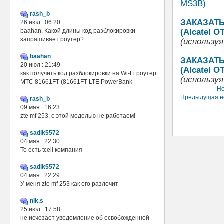
MS3B)
rash_b
ЗАКАЗАТЬ
26 июл : 06:20
baahan, Какой длины код разблокировки
(Alcatel O
запрашивает роутер?
(использу
baahan
ЗАКАЗАТЬ
20 июл : 21:49
(Alcatel O
как получить код разблокировки на Wi-Fi роутер
(используя
МТС 81661FT (81661FT LTE PowerBank
Но
Предыдущая н
rash_b
09 мая : 16:23
zte mf 253, с этой моделью не работаем!
sadik5572
04 мая : 22:30
То есть tcell компания
sadik5572
04 мая : 22:29
У меня zte mf 253 как его разлочит
nik.s
25 июл : 17:58
не исчезает уведомление об освобожденной