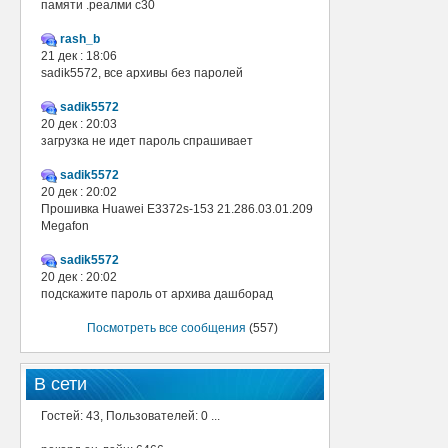
памяти .реалми с30
rash_b
21 дек : 18:06
sadik5572, все архивы без паролей
sadik5572
20 дек : 20:03
загрузка не идет пароль спрашивает
sadik5572
20 дек : 20:02
Прошивка Huawei E3372s-153 21.286.03.01.209
Megafon
sadik5572
20 дек : 20:02
подскажите пароль от архива дашборад
Посмотреть все сообщения
(557)
В сети
Гостей: 43, Пользователей: 0 ...