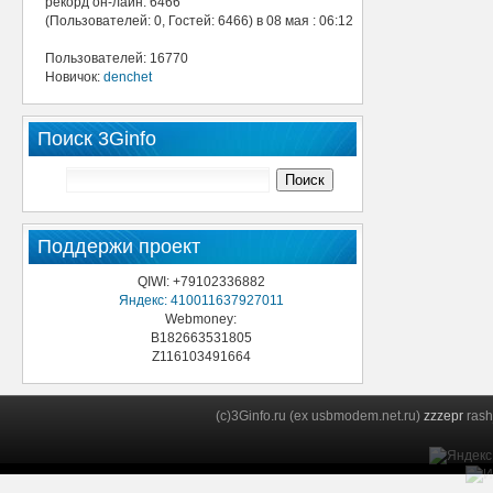
рекорд он-лайн: 6466
(Пользователей: 0, Гостей: 6466) в 08 мая : 06:12
Пользователей: 16770
Новичок:
denchet
Поиск 3Ginfo
Поддержи проект
QIWI: +79102336882
Яндекс: 410011637927011
Webmoney:
B182663531805
Z116103491664
(c)3Ginfo.ru (ex usbmodem.net.ru)
zzzepr
rash