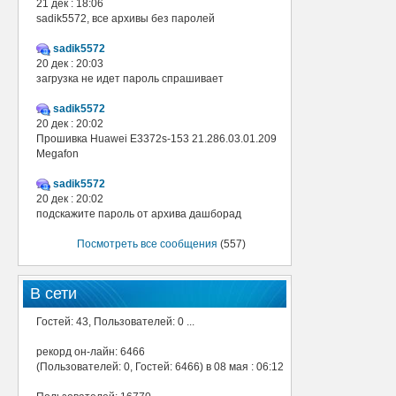
21 дек : 18:06
sadik5572, все архивы без паролей
sadik5572
20 дек : 20:03
загрузка не идет пароль спрашивает
sadik5572
20 дек : 20:02
Прошивка Huawei E3372s-153 21.286.03.01.209
Megafon
sadik5572
20 дек : 20:02
подскажите пароль от архива дашборад
Посмотреть все сообщения
(557)
В сети
Гостей: 43, Пользователей: 0 ...
рекорд он-лайн: 6466
(Пользователей: 0, Гостей: 6466) в 08 мая : 06:12