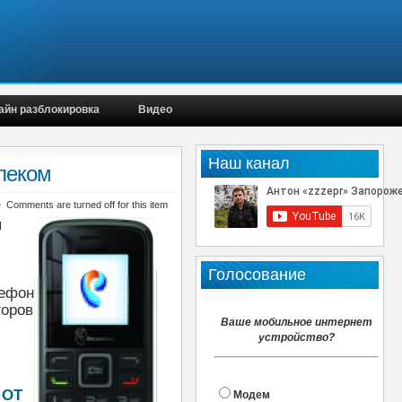
айн разблокировка
Видео
Наш канал
елеком
е
Comments are turned off for this item
н
Голосование
лефон
торов
Ваше мобильное интернет
устройство?
 OT
Модем