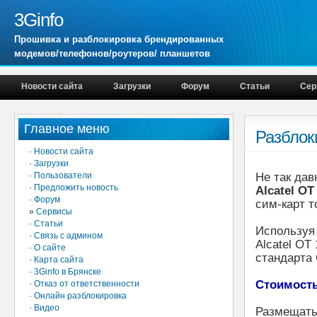
3Ginfo
Прошивка и разблокировка брендированных
модемов/телефонов/роутеров/ планшетов
Новости сайта
Загрузки
Форум
Статьи
Сер
Главное меню
Разблок
·
Новости сайта
·
Загрузки
·
Пользователи
Не так дав
·
Предложить новость
Alcatel OT
·
Форум
сим-карт т
»
Сервисы
·
Статьи
Используя
·
Связь с админом
Alcatel OT
·
О сайте
стандарта
·
Карта сайта
·
3Ginfo в Брянске
Стоимость
·
Отказ от ответственности
·
Онлайн разблокировка
·
Видео
Размещать