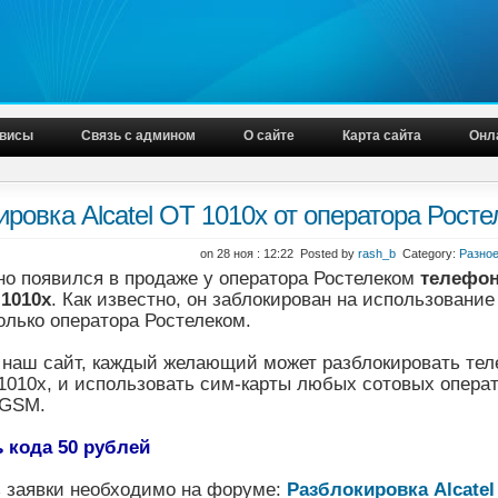
висы
Связь с админом
О сайте
Карта сайта
Онл
ировка Alcatel OT 1010x от оператора Рост
on 28 ноя : 12:22 Posted by
rash_b
Category:
Разно
но появился в продаже у оператора Ростелеком
телефо
 1010x
. Как известно, он заблокирован на использование
олько оператора Ростелеком.
 наш сайт, каждый желающий может разблокировать те
 1010x, и использовать сим-карты любых сотовых опера
 GSM.
 кода 50 рублей
 заявки необходимо на форуме:
Разблокировка Alcatel