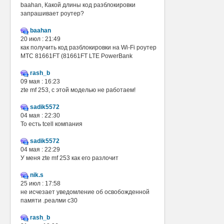
baahan, Какой длины код разблокировки
запрашивает роутер?
baahan
20 июл : 21:49
как получить код разблокировки на Wi-Fi роутер
МТС 81661FT (81661FT LTE PowerBank
rash_b
09 мая : 16:23
zte mf 253, с этой моделью не работаем!
sadik5572
04 мая : 22:30
То есть tcell компания
sadik5572
04 мая : 22:29
У меня zte mf 253 как его разлочит
nik.s
25 июл : 17:58
не исчезает уведомление об освобожденной
памяти .реалми с30
rash_b