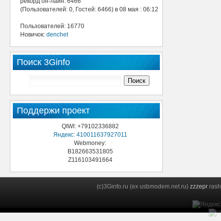
рекорд он-лайн: 6466
(Пользователей: 0, Гостей: 6466) в 08 мая : 06:12
Пользователей: 16770
Новичок:
denchet
Поиск 3Ginfo
Поддержи проект
QIWI: +79102336882
Яндекс: 410011637927011
Webmoney:
B182663531805
Z116103491664
(c)3Ginfo.ru (ex usbmodem.net.ru)
zzzepr
rash