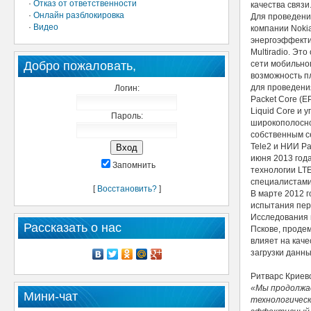
·
Отказ от ответственности
качества связи
·
Онлайн разблокировка
Для проведени
·
Видео
компании Nokia
энергоэффекти
Multiradio. Эт
Добро пожаловать,
сети мобильно
возможность пл
для проведени
Логин:
Packet Core (E
Liquid Core и 
Пароль:
широкополосно
собственным с
Tele2 и НИИ Р
июня 2013 год
Запомнить
технологии LT
специалистами
[
Восстановить?
]
В марте 2012 
испытания перв
Исследования 
Рассказать о нас
Пскове, продем
влияет на каче
загрузки данны
Ритварс Криевс
«Мы продолжа
Мини-чат
технологическ