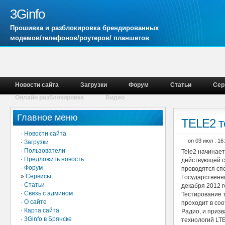
3Ginfo
Прошивка и разблокировка брендированных
модемов/телефонов/роутеров/ планшетов
Новости сайта
Загрузки
Форум
Статьи
Сер
Онлайн разблокировка
Видео
Главное меню
TELE2 т
·
Новости сайта
on 03 июл : 1
·
Загрузки
·
Пользователи
Tele2 начинает
·
Предложить новость
действующей с
·
Форум
проводятся сп
»
Сервисы
Государственн
·
Статьи
декабря 2012 г
·
Связь с админом
Тестирование 
·
О сайте
проходит в со
·
Карта сайта
Радио, и приз
·
3Ginfo в Брянске
технологий LT