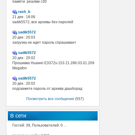
памяти .реалми с30
rash_b
21 дек : 18:06
sadik5572, все архивы без паролей
sadik5572
20 дек : 20:03
загрузка не идет пароль спрашивает
sadik5572
20 дек : 20:02
Прошивка Huawei E3372s-153 21.286.03.01.209
Megafon
sadik5572
20 дек : 20:02
подскажите пароль от архива дашборад
Посмотреть все сообщения
(557)
В сети
Гостей: 39, Пользователей: 0 ...