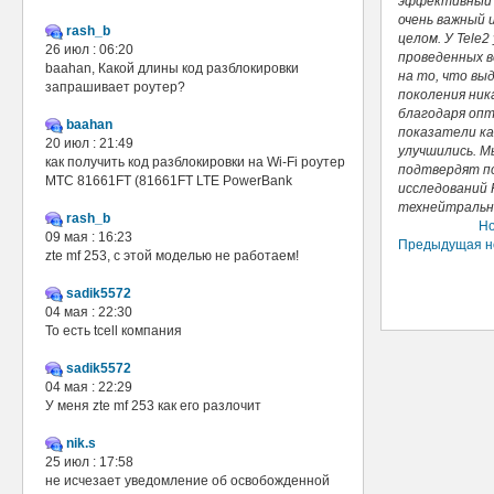
эффективный 
очень важный 
rash_b
целом. У Tele
26 июл : 06:20
проведенных в
baahan, Какой длины код разблокировки
на то, что вы
запрашивает роутер?
поколения ник
благодаря опт
baahan
показатели ка
20 июл : 21:49
улучшились. М
как получить код разблокировки на Wi-Fi роутер
подтвердят п
МТС 81661FT (81661FT LTE PowerBank
исследований 
технейтральн
rash_b
Но
09 мая : 16:23
Предыдущая н
zte mf 253, с этой моделью не работаем!
sadik5572
04 мая : 22:30
То есть tcell компания
sadik5572
04 мая : 22:29
У меня zte mf 253 как его разлочит
nik.s
25 июл : 17:58
не исчезает уведомление об освобожденной