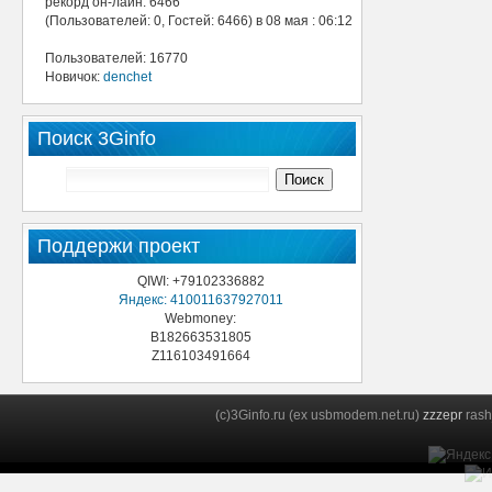
рекорд он-лайн: 6466
(Пользователей: 0, Гостей: 6466) в 08 мая : 06:12
Пользователей: 16770
Новичок:
denchet
Поиск 3Ginfo
Поддержи проект
QIWI: +79102336882
Яндекс: 410011637927011
Webmoney:
B182663531805
Z116103491664
(c)3Ginfo.ru (ex usbmodem.net.ru)
zzzepr
rash