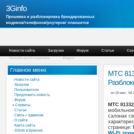
3Ginfo
Прошивка и разблокировка брендированных
модемов/телефонов/роутеров/ планшетов
Новости сайта
Загрузки
Форум
Статьи
Сер
Онлайн разблокировка
Видео
Главное меню
МТС 813
·
Новости сайта
Разблок
·
Загрузки
·
Пользователи
on 18 июн : 08
·
Предложить новость
·
Форум
МТС 81332
»
Сервисы
мобильное 
·
Статьи
·
Связь с админом
салонах с
·
О сайте
характери
·
Карта сайта
странице:
·
3Ginfo в Брянске
Wi-Fi тех