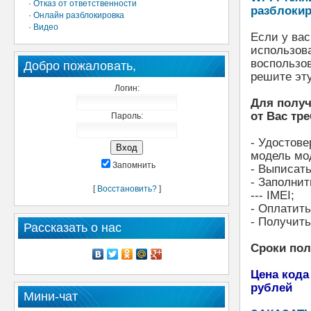
·
Отказ от ответственности
разблокир
·
Онлайн разблокировка
·
Видео
Если у ва
использова
воспользо
Добро пожаловать,
решите эту
Логин:
Для получ
от Вас тре
Пароль:
- Удостове
модель мо
Запомнить
- Выписать
- Заполнит
[
Восстановить?
]
--- IMEI;
- Оплатит
- Получить
Рассказать о нас
Сроки по
Цена кода
рублей
Мини-чат