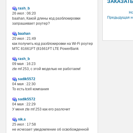
ЗАКАЗАТЬ
rash_b
Но
26 июл : 06:20
Предыдущая н
baahan, Какой длины код разблокировки
запрашивает роутер?
baahan
20 июл : 21:49
как получить код разблокировки на Wi-Fi роутер
МТС 81661FT (81661FT LTE PowerBank
rash_b
09 мая : 16:23
zte mf 253, с этой моделью не работаем!
sadik5572
04 мая : 22:30
То есть tcell компания
sadik5572
04 мая : 22:29
У меня zte mf 253 как его разлочит
nik.s
25 июл : 17:58
не исчезает уведомление об освобожденной