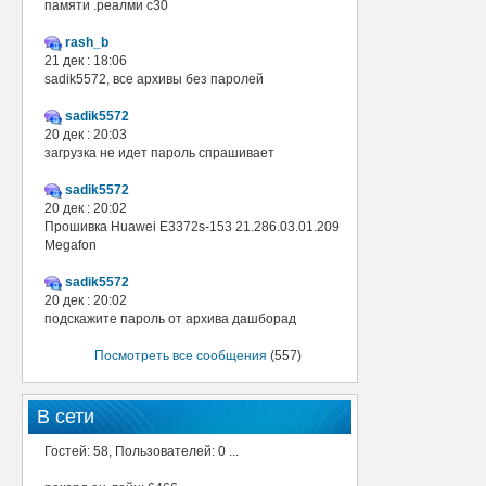
памяти .реалми с30
rash_b
21 дек : 18:06
sadik5572, все архивы без паролей
sadik5572
20 дек : 20:03
загрузка не идет пароль спрашивает
sadik5572
20 дек : 20:02
Прошивка Huawei E3372s-153 21.286.03.01.209
Megafon
sadik5572
20 дек : 20:02
подскажите пароль от архива дашборад
Посмотреть все сообщения
(557)
В сети
Гостей: 58, Пользователей: 0 ...