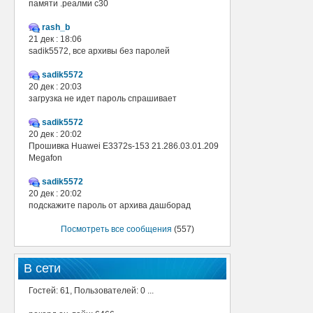
памяти .реалми с30
rash_b
21 дек : 18:06
sadik5572, все архивы без паролей
sadik5572
20 дек : 20:03
загрузка не идет пароль спрашивает
sadik5572
20 дек : 20:02
Прошивка Huawei E3372s-153 21.286.03.01.209
Megafon
sadik5572
20 дек : 20:02
подскажите пароль от архива дашборад
Посмотреть все сообщения
(557)
В сети
Гостей: 61, Пользователей: 0 ...