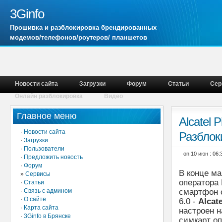
3Ginfo
Прошивка и разблокировка брендированных
модемов/телефонов/роутеров/ планшетов
Новости сайта
Загрузки
Форум
Статьи
Сер
Онлайн разблокировка
Видео
Главное меню
Alcatel 
·
Новости сайта
Разблок
·
Загрузки
·
Пользователи
on 10 июн : 06
·
Предложить новость
·
Форум
В конце ма
»
Сервисы
оператора
·
Статьи
·
Связь с админом
смартфон 
·
О сайте
6.0 -
Alcate
·
Карта сайта
настроен 
·
3Ginfo в Брянске
симкарт о