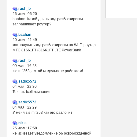
rash_b
26 июл : 06:20
baahan, Какой длины код разблокировки
запрашивает роутер?
baahan
20 июл : 21:49
как получить код разблокировки на Wi-Fi роутер
МТС 81661FT (81661FT LTE PowerBank
rash_b
09 мая : 16:23
zte mf 253, с этой моделью не работаем!
sadik5572
04 мая : 22:30
То есть tcell компания
sadik5572
04 мая : 22:29
У меня zte mf 253 как его разлочит
nik.s
25 июл : 17:58
не исчезает уведомление об освобожденной