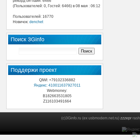
рекорд он-лайн: 6466
(Пользователей: 0, Гостей: 6466) в 08 мая : 06:12
Пользователей: 16770
Новичок:
denchet
Поиск 3Ginfo
Поддержи проект
QIWI: +79102336882
Яндекс: 410011637927011
Webmoney:
B182663531805
Z116103491664
(c)3Ginfo.ru (ex usbmodem.net.ru)
zzzepr
rash