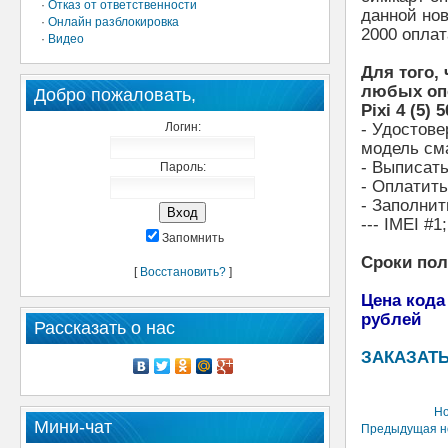
·
Отказ от ответственности
данной нов
·
Онлайн разблокировка
2000 оплат
·
Видео
Для того,
любых опе
Добро пожаловать,
Pixi 4 (5)
Логин:
- Удостове
модель см
- Выписат
Пароль:
- Оплатит
- Заполнит
--- IMEI #1;
Запомнить
Сроки по
[
Восстановить?
]
Цена кода
рублей
Рассказать о нас
ЗАКАЗАТЬ
Но
Мини-чат
Предыдущая н