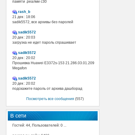
памяти .реалми с30
rash_b
21 дек : 18:06
sadik5572, все архивы без паролей
sadik5572
20 дек : 20:03
загрузка не идет пароль спрашивает
sadik5572
20 дек : 20:02
Прошивка Huawei E3372s-153 21.286.03.01.209
Megafon
sadik5572
20 дек : 20:02
подскажите пароль от архива дашборад
Посмотреть все сообщения
(557)
В сети
Гостей: 44, Пользователей: 0 ...