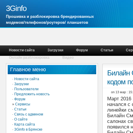
3Ginfo
Прошивка и разблокировка брендированных
модемов/телефонов/роутеров/ планшетов
Новости сайта
Загрузки
Форум
Статьи
Сер
Онлайн разблокировка
Видео
Главное меню
Билайн 
·
Новости сайта
кодом п
·
Загрузки
·
Пользователи
on 13 мар : 1
·
Предложить новость
Март 2016 
·
Форум
начался с
»
Сервисы
·
Статьи
линейки с
·
Связь с админом
Билайн См
·
О сайте
салонах с
·
Карта сайта
появился 
·
3Ginfo в Брянске
Билайн См