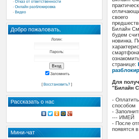
·
Отказ от ответственности
практическ
·
Онлайн разблокировка
отличающи
·
Видео
своего
предшеств
Билайн См
Добро пожаловать,
будем счит
Логин:
новинка. П
характери
Пароль:
смартфона
ознакомит
странице:
разблокир
Запомнить
Для получ
[
Восстановить?
]
"Билайн С
- Оплатить
Рассказать о нас
способом
- Заполнит
--- ИМЕЙ
- После от
появятся в
Мини-чат