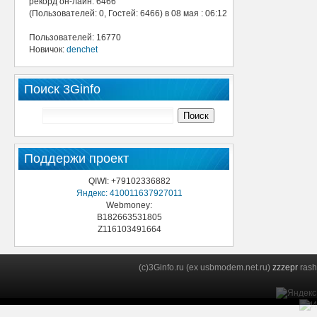
рекорд он-лайн: 6466
(Пользователей: 0, Гостей: 6466) в 08 мая : 06:12
Пользователей: 16770
Новичок:
denchet
Поиск 3Ginfo
Поддержи проект
QIWI: +79102336882
Яндекс: 410011637927011
Webmoney:
B182663531805
Z116103491664
(c)3Ginfo.ru (ex usbmodem.net.ru)
zzzepr
rash