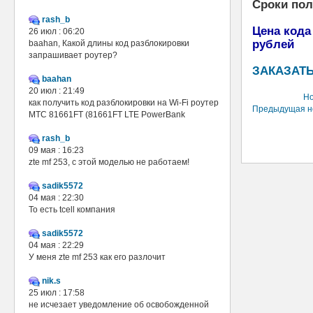
Сроки по
rash_b
Цена кода
26 июл : 06:20
рублей
baahan, Какой длины код разблокировки
запрашивает роутер?
ЗАКАЗАТЬ
baahan
20 июл : 21:49
Но
как получить код разблокировки на Wi-Fi роутер
Предыдущая н
МТС 81661FT (81661FT LTE PowerBank
rash_b
09 мая : 16:23
zte mf 253, с этой моделью не работаем!
sadik5572
04 мая : 22:30
То есть tcell компания
sadik5572
04 мая : 22:29
У меня zte mf 253 как его разлочит
nik.s
25 июл : 17:58
не исчезает уведомление об освобожденной