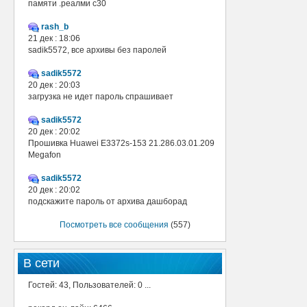
памяти .реалми с30
rash_b
21 дек : 18:06
sadik5572, все архивы без паролей
sadik5572
20 дек : 20:03
загрузка не идет пароль спрашивает
sadik5572
20 дек : 20:02
Прошивка Huawei E3372s-153 21.286.03.01.209
Megafon
sadik5572
20 дек : 20:02
подскажите пароль от архива дашборад
Посмотреть все сообщения
(557)
В сети
Гостей: 43, Пользователей: 0 ...