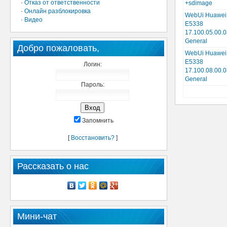
·
Отказ от ответственности
+sdimage
·
Онлайн разблокировка
WebUi Huawei
·
Видео
E5338
17.100.05.00.
General
Добро пожаловать,
WebUi Huawei
E5338
Логин:
17.100.08.00.
General
Пароль:
Запомнить
[
Восстановить?
]
Рассказать о нас
Мини-чат