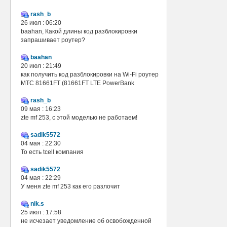
rash_b
26 июл : 06:20
baahan, Какой длины код разблокировки
запрашивает роутер?
baahan
20 июл : 21:49
как получить код разблокировки на Wi-Fi роутер
МТС 81661FT (81661FT LTE PowerBank
rash_b
09 мая : 16:23
zte mf 253, с этой моделью не работаем!
sadik5572
04 мая : 22:30
То есть tcell компания
sadik5572
04 мая : 22:29
У меня zte mf 253 как его разлочит
nik.s
25 июл : 17:58
не исчезает уведомление об освобожденной