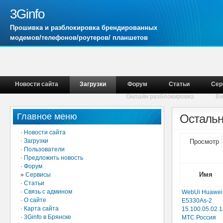
3Ginfo
Прошивка и разблокировка брендированных
модемов/телефонов/роутеров/ планшетов
Новости сайта
Загрузки
Форум
Статьи
Сер
Онлайн разблокировка
В
Главное меню
Остальн
·
Новости сайта
·
Загрузки
Просмотр
·
Пользователи
·
Предложить новость
·
Форум
Имя
»
Сервисы
·
Статьи
·
Связь с админом
WebUi Huawei
·
О сайте
E5330As-2
·
Карта сайта
15.100.05.02.
·
3Ginfo в Брянске
МТС Россия