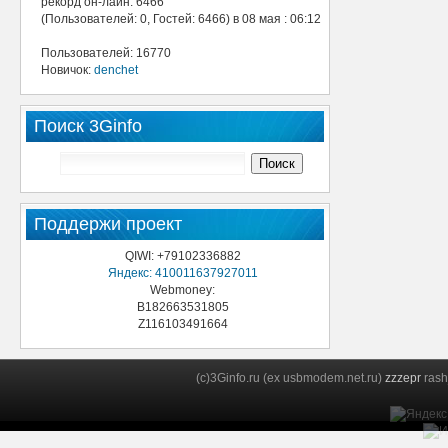
рекорд он-лайн: 6466
(Пользователей: 0, Гостей: 6466) в 08 мая : 06:12
Пользователей: 16770
Новичок:
denchet
Поиск 3Ginfo
Поддержи проект
QIWI: +79102336882
Яндекс: 410011637927011
Webmoney:
B182663531805
Z116103491664
(c)3Ginfo.ru (ex usbmodem.net.ru)
zzzepr
rash