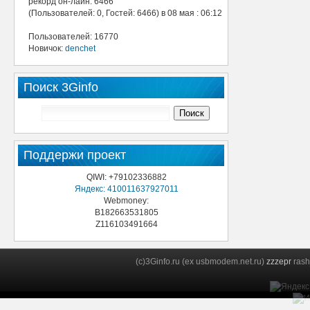
рекорд он-лайн: 6466
(Пользователей: 0, Гостей: 6466) в 08 мая : 06:12
Пользователей: 16770
Новичок:
denchet
Поиск 3Ginfo
Поддержи проект
QIWI: +79102336882
Яндекс: 410011637927011
Webmoney:
B182663531805
Z116103491664
(c)3Ginfo.ru (ex usbmodem.net.ru)
zzzepr
rash