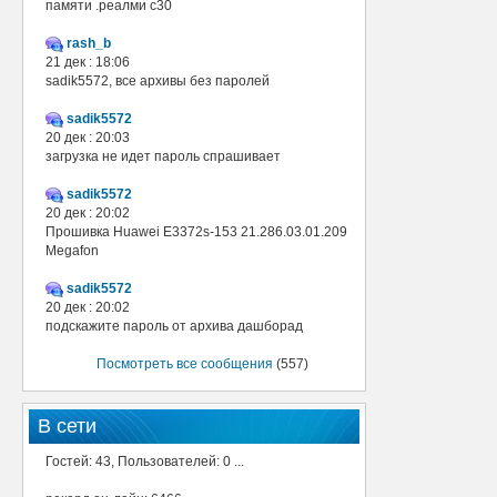
памяти .реалми с30
rash_b
21 дек : 18:06
sadik5572, все архивы без паролей
sadik5572
20 дек : 20:03
загрузка не идет пароль спрашивает
sadik5572
20 дек : 20:02
Прошивка Huawei E3372s-153 21.286.03.01.209
Megafon
sadik5572
20 дек : 20:02
подскажите пароль от архива дашборад
Посмотреть все сообщения
(557)
В сети
Гостей: 43, Пользователей: 0 ...