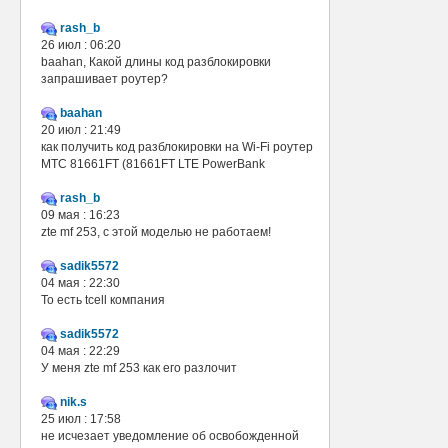
rash_b
26 июл : 06:20
baahan, Какой длины код разблокировки
запрашивает роутер?
baahan
20 июл : 21:49
как получить код разблокировки на Wi-Fi роутер
МТС 81661FT (81661FT LTE PowerBank
rash_b
09 мая : 16:23
zte mf 253, с этой моделью не работаем!
sadik5572
04 мая : 22:30
То есть tcell компания
sadik5572
04 мая : 22:29
У меня zte mf 253 как его разлочит
nik.s
25 июл : 17:58
не исчезает уведомление об освобожденной