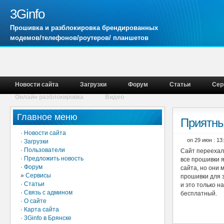
3Ginfo
Прошивка и разблокировка брендированных
модемов/телефонов/роутеров/ планшетов
Новости сайта
Загрузки
Форум
Статьи
Сер
Онлайн разблокировка
Видео
Главное меню
Приятны
·
Новости сайта
on 29 июн : 1
·
Загрузки
·
Пользователи
Сайт переехал 
·
Предложить новость
все прошивки я
·
Форум
сайта, но они
»
Сервисы
прошивки для 
·
Статьи
и это только н
·
Связь с админом
бесплатный.
·
О сайте
·
Карта сайта
·
3Ginfo в Брянске