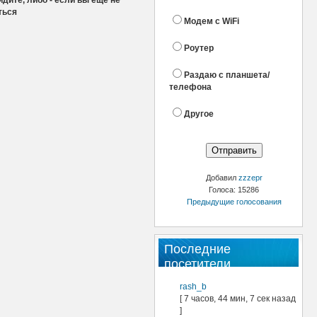
дите, либо - если вы еще не
ться
Модем с WiFi
Роутер
Раздаю с планшета/
телефона
Другое
Добавил
zzzepr
Голоса: 15286
Предыдущие голосования
Последние
посетители
rash_b
[ 7 часов, 44 мин, 7 сек назад
]