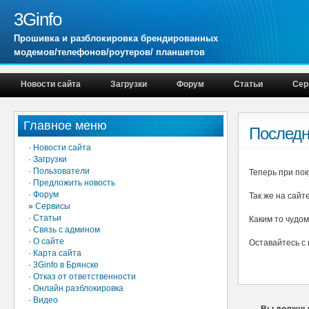
3Ginfo
Прошивка и разблокировка брендированных
модемов/телефонов/роутеров/ планшетов
Новости сайта
Загрузки
Форум
Статьи
Сер
Главное меню
Последн
·
Новости сайта
·
Загрузки
·
Пользователи
Теперь при по
·
Предложить новость
·
Форум
Так же на сайт
»
Сервисы
·
Статьи
Каким то чудом
·
Связь с админом
·
О сайте
Оставайтесь с 
·
Карта сайта
·
3Ginfo в Брянске
·
Отказ от ответственности
·
Онлайн разблокировка
·
Видео