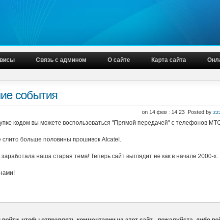
висы
Связь с админом
О сайте
Карта сайта
Онл
ие события
on 14 фев : 14:23 Posted by
zz
купке кодом вы можете воспользоваться "Прямой передачей" с телефонов МТС
е слито больше половины прошивок Alcatel.
 заработала наша старая тема! Теперь сайт выглядит не как в начале 2000-х.
нами!