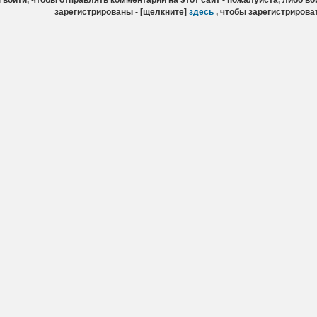
войти, чтобы отправлять комментарии на этот сайт - пожалуйста, либо вой
зарегистрированы - [щелкните]
здесь
, чтобы зарегистрирова