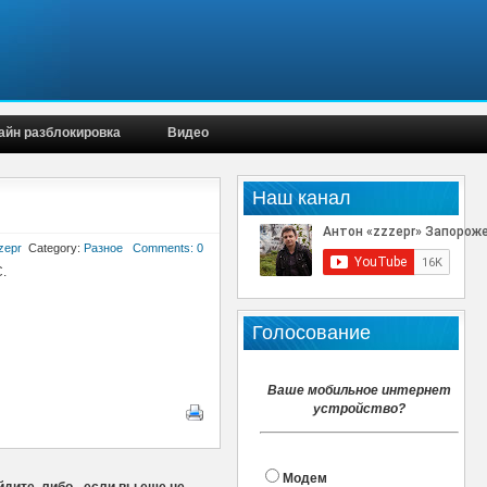
айн разблокировка
Видео
Наш канал
zepr
Category:
Разное
Comments: 0
.
Голосование
Ваше мобильное интернет
устройство?
Модем