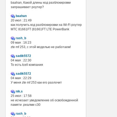
baahan, Какой длины код разблокировки
запрашивает роутер?
baahan
20 июл : 21:49
как получить код разблокировки на Wi-Fi роутер
МТС 81661FT (81661FT LTE PowerBank
rash_b
09 мая : 16:23
zte mf 253, с этой моделью не работаем!
sadik5572
04 мая : 22:30
То есть tcell компания
sadik5572
04 мая : 22:29
У меня zte mf 253 как его разлочит
nik.s
25 июл : 17:58
не исчезает уведомление об освобожденной
памяти .реалми с30
rash_b