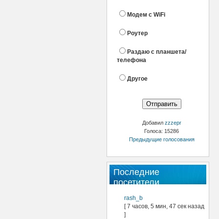
Модем с WiFi
Роутер
Раздаю с планшета/
телефона
Другое
Добавил
zzzepr
Голоса: 15286
Предыдущие голосования
Последние
посетители
rash_b
[ 7 часов, 5 мин, 47 сек назад
]