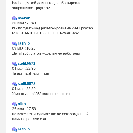
baahan, Какой длины код разблокировки
запрашивает роутер?
baahan
20 июл : 21:49
как получить код разблокировки на Wi-Fi роутер
МТС 81661FT (81661FT LTE PowerBank
rash_b
09 мая : 16:23
zte mf 253, с этой моделью не работаем!
sadik5572
04 мая : 22:30
То есть tcell компания
sadik5572
04 мая : 22:29
У меня zte mf 253 как его разлочит
nik.s
25 июл : 17:58
не исчезает уведомление об освобожденной
памяти .реалми с30
rash_b