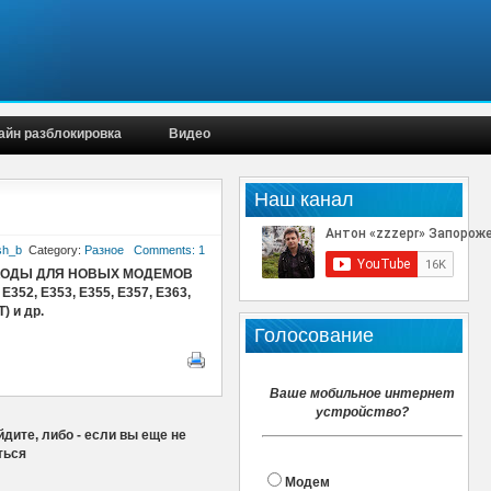
айн разблокировка
Видео
Наш канал
sh_b
Category:
Разное
Comments: 1
КОДЫ ДЛЯ НОВЫХ МОДЕМОВ
 E352, E353, E355, E357, E363,
) и др.
Голосование
Ваше мобильное интернет
устройство?
дите, либо - если вы еще не
ться
Модем