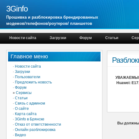
3Ginfo
Прошивка и разблокировка брендированных
модемов/телефонов/роутеров/ планшетов
Новости сайта
Загрузки
Форум
Статьи
Сер
Главное меню
Разблок
·
Новости сайта
·
Загрузки
·
Пользователи
УВАЖАЕМЫЕ
·
Предложить новость
Huawei: E171
·
Форум
»
Сервисы
·
Статьи
·
Связь с админом
·
О сайте
·
Карта сайта
·
3Ginfo в Брянске
Вы должны 
·
Отказ от ответственности
·
Онлайн разблокировка
·
Видео