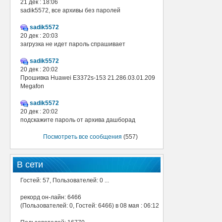
21 дек : 18:06
sadik5572, все архивы без паролей
sadik5572
20 дек : 20:03
загрузка не идет пароль спрашивает
sadik5572
20 дек : 20:02
Прошивка Huawei E3372s-153 21.286.03.01.209
Megafon
sadik5572
20 дек : 20:02
подскажите пароль от архива дашборад
Посмотреть все сообщения
(557)
В сети
Гостей: 57, Пользователей: 0 ...
рекорд он-лайн: 6466
(Пользователей: 0, Гостей: 6466) в 08 мая : 06:12