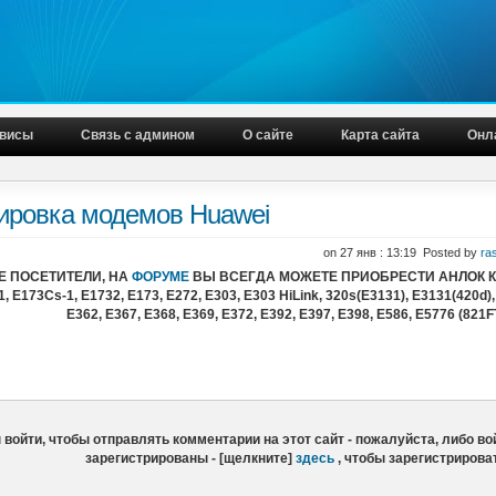
висы
Связь с админом
О сайте
Карта сайта
Онл
ировка модемов Huawei
on 27 янв : 13:19 Posted by
ra
 ПОСЕТИТЕЛИ, НА
ФОРУМЕ
ВЫ ВСЕГДА МОЖЕТЕ ПРИОБРЕСТИ АНЛОК 
, E173Cs-1, E1732, E173, E272, E303, E303 HiLink, 320s(E3131), E3131(420d),
E362, E367, E368, E369, E372, E392, E397, E398, E586, E5776 (821FT
войти, чтобы отправлять комментарии на этот сайт - пожалуйста, либо вой
зарегистрированы - [щелкните]
здесь
, чтобы зарегистрирова