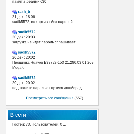
памяти .реалми с30
rash_b
21 дек : 18:06
sadik5572, все архивы без паролей
sadik5572
20 дек : 20:03
загрузка не идет пароль спрашивает
sadik5572
20 дек : 20:02
Прошивка Huawei E3372s-153 21.286.03.01.209
Megafon
sadik5572
20 дек : 20:02
подскажите пароль от архива дашборад
Посмотреть все сообщения
(557)
В сети
Гостей: 73, Пользователей: 0 ...