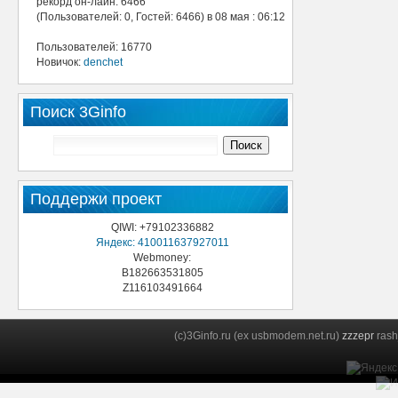
рекорд он-лайн: 6466
(Пользователей: 0, Гостей: 6466) в 08 мая : 06:12
Пользователей: 16770
Новичок:
denchet
Поиск 3Ginfo
Поддержи проект
QIWI: +79102336882
Яндекс: 410011637927011
Webmoney:
B182663531805
Z116103491664
(c)3Ginfo.ru (ex usbmodem.net.ru)
zzzepr
rash