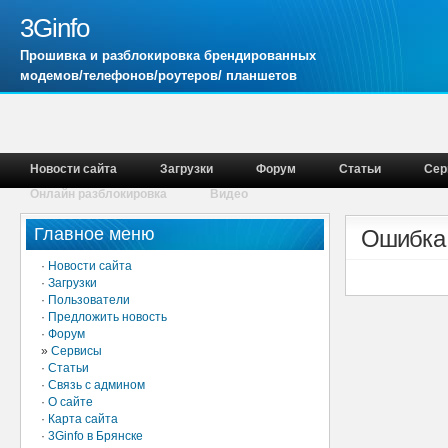
3Ginfo
Прошивка и разблокировка брендированных
модемов/телефонов/роутеров/ планшетов
Новости сайта
Загрузки
Форум
Статьи
Сер
Онлайн разблокировка
Видео
Главное меню
Ошибка
·
Новости сайта
·
Загрузки
·
Пользователи
·
Предложить новость
·
Форум
»
Сервисы
·
Статьи
·
Связь с админом
·
О сайте
·
Карта сайта
·
3Ginfo в Брянске