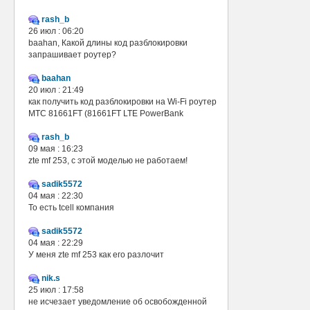
rash_b
26 июл : 06:20
baahan, Какой длины код разблокировки
запрашивает роутер?
baahan
20 июл : 21:49
как получить код разблокировки на Wi-Fi роутер
МТС 81661FT (81661FT LTE PowerBank
rash_b
09 мая : 16:23
zte mf 253, с этой моделью не работаем!
sadik5572
04 мая : 22:30
То есть tcell компания
sadik5572
04 мая : 22:29
У меня zte mf 253 как его разлочит
nik.s
25 июл : 17:58
не исчезает уведомление об освобожденной