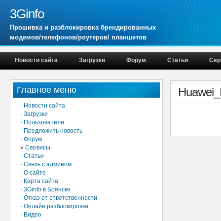
3Ginfo
Прошивка и разблокировка брендированных
модемов/телефонов/роутеров/ планшетов
Новости сайта
Загрузки
Форум
Статьи
Сер
Главное меню
Huawei_E
·
Новости сайта
·
Загрузки
·
Пользователи
·
Предложить новость
·
Форум
»
Сервисы
·
Статьи
·
Связь с админом
·
О сайте
·
Карта сайта
·
3Ginfo в Брянске
·
Отказ от ответственности
·
Онлайн разблокировка
·
Видео