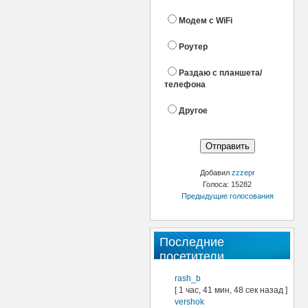
Модем с WiFi
Роутер
Раздаю с планшета/
телефона
Другое
Добавил
zzzepr
Голоса: 15282
Предыдущие голосования
Последние
посетители
rash_b
[ 1 час, 41 мин, 48 сек назад ]
vershok