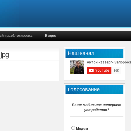
айн разблокировка
Видео
Наш канал
jpg
Голосование
Ваше мобильное интернет
устройство?
Модем