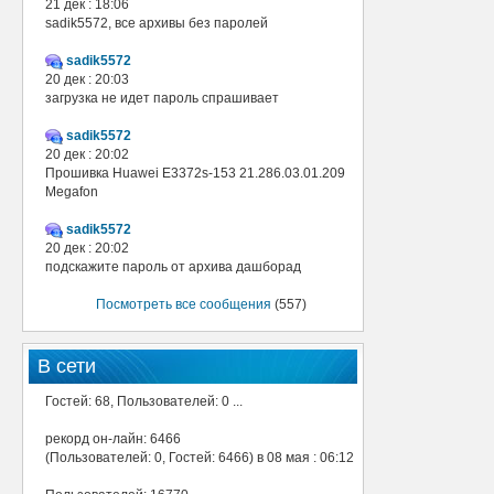
21 дек : 18:06
sadik5572, все архивы без паролей
sadik5572
20 дек : 20:03
загрузка не идет пароль спрашивает
sadik5572
20 дек : 20:02
Прошивка Huawei E3372s-153 21.286.03.01.209
Megafon
sadik5572
20 дек : 20:02
подскажите пароль от архива дашборад
Посмотреть все сообщения
(557)
В сети
Гостей: 68, Пользователей: 0 ...
рекорд он-лайн: 6466
(Пользователей: 0, Гостей: 6466) в 08 мая : 06:12