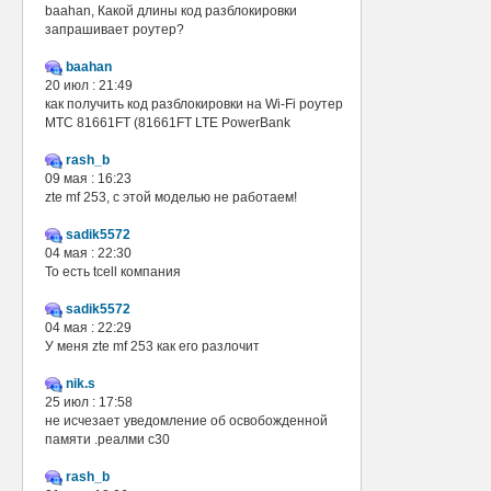
baahan, Какой длины код разблокировки
запрашивает роутер?
baahan
20 июл : 21:49
как получить код разблокировки на Wi-Fi роутер
МТС 81661FT (81661FT LTE PowerBank
rash_b
09 мая : 16:23
zte mf 253, с этой моделью не работаем!
sadik5572
04 мая : 22:30
То есть tcell компания
sadik5572
04 мая : 22:29
У меня zte mf 253 как его разлочит
nik.s
25 июл : 17:58
не исчезает уведомление об освобожденной
памяти .реалми с30
rash_b