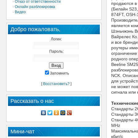
·
Отказ от ответственности
продаются в
·
Онлайн разблокировка
(Билайн S23
·
Видео
874FT, OSH-1
Производит
является ко
Добро пожаловать,
Шэньчжэнь В
Вайрелес Ко.
Логин:
и все бренд
роутеры име
Пароль:
ограничение 
родного опер
Beeline SM2
разблокирова
Запомнить
NCK. Описан
для устройст
[
Восстановить?
]
не может по
сигнала или 
Рассказать о нас
Технические
Стандарты 2
Стандарты 3
Стандарты 4G 
МНz
Мини-чат
Максимальная
кбит/с