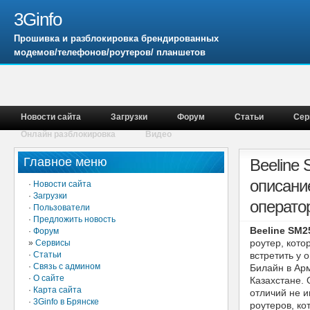
3Ginfo
Прошивка и разблокировка брендированных
модемов/телефонов/роутеров/ планшетов
Новости сайта
Загрузки
Форум
Статьи
Сер
Онлайн разблокировка
Видео
Главное меню
Beeline
описани
·
Новости сайта
·
Загрузки
операто
·
Пользователи
·
Предложить новость
Beeline SM2
·
Форум
роутер, кот
»
Сервисы
·
Статьи
встретить у 
·
Связь с админом
Билайн в Ар
·
О сайте
Казахстане.
·
Карта сайта
отличий не и
·
3Ginfo в Брянске
роутеров, ко