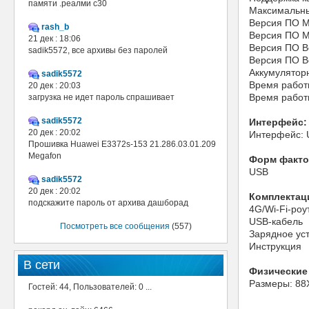
памяти .реалми с30
Максимальны
Версия ПО M
rash_b
Версия ПО M
21 дек : 18:06
Версия ПО B
sadik5572, все архивы без паролей
Версия ПО B
Аккумулятор
sadik5572
Время работ
20 дек : 20:03
Время работ
загрузка не идет пароль спрашивает
sadik5572
Интерфейс:
20 дек : 20:02
Интерфейс: 
Прошивка Huawei E3372s-153 21.286.03.01.209
Megafon
Форм факто
USB
sadik5572
20 дек : 20:02
Комплектац
подскажите пароль от архива дашборад
4G/Wi-Fi-роу
USB-кабель
Посмотреть все сообщения
(557)
Зарядное ус
Инструкция
В сети
Физические
Размеры: 8
Гостей: 44, Пользователей: 0 ...