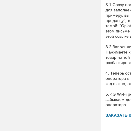
3.1 Сразу п
для заполнен
примеру, вы 
продавцу", т
темой: "Opla
этом письме 
этой ссылке 
3.2 Заполня
Нажимаете к
товар на той
разблокировк
4. Теперь ос
оператора в 
код в окно, о
5. 4G Wi-Fi 
забываем доб
оператора.
ЗАКАЗАТЬ 