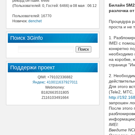
рекорд он-лайн: 6466
Билайн SM25
(Пользователей: 0, Гостей: 6466) в 08 мая : 06:12
разлочка от
Пользователей: 16770
Новичок:
denchet
Процедура р
проста и не 
Поиск 3Ginfo
1. Разблоки
IMEI с помо
конкретно по
необходимо в
на коробке, 
странице "И
Поддержи проект
2. Необходим
QIWI: +79102336882
действительн
Яндекс: 410011637927011
Для этого вс
Webmoney:
(Tele2, МТС,
B182663531805
http://192.16
Z116103491664
запрошен лог
После этого 
разблокиров
информацию
IMEI:
Введите NCK