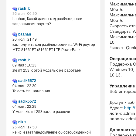
Максимальная
rash_b
Мбит/с
26 июл : 06:20
Максимальная
baahan, Какой длины код разблокировки
Мбит/с
запрашивает роутер?
Скорость отп
Стандарты Wi
baahan
Максимально
20 июл : 21:49
10
как получить код разблокировки на Wi-Fi роутер
Чипсет: Qu
МТС 81661FT (81661FT LTE PowerBank
Операционн
rash_b
Поддержка O
09 мая : 16:23
Windows 10, 
zte mf 253, с этой моделью не работаем!
10.13.
sadik5572
Управление
04 мая : 22:30
То есть tcell компания
Веб-интерф
sadik5572
Доступ к веб
04 мая : 22:29
Адрес:
http:/
У меня zte mf 253 как его разлочит
логин: admin
пароль: admi
nik.s
25 июл : 17:58
Дополнител
не исчезает уведомление об освобожденной
Поддержка к