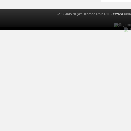
(c)3Ginfo.ru (ex usbmodem.net.ru)
zzzepr
rash