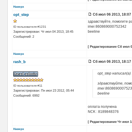
Наверх
opt_step
Сб июл 06 2013, 18:07
здравствуйте, помогите ра
imei 860869000752342
ID пользователя #1231
beeline
Зарегистрирован: Чт июл 04 2013, 18:45
Сообщений: 2
[ Редактирование Сб июл 06
Наверх
rash_b
Сб июл 06 2013, 18:17
opt_step написал(а)
.
здравствуйте, помо
ID пользователя #11
imei 860869000752
Зарегистрирован: Пн июл 23 2012, 05:44
beeline
Сообщений: 6992
оплата получена
NCK : 8189848376
[ Редактирование Чт июл 18
Наверх