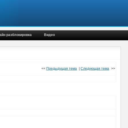
айн разблокировка
Видео
<<
Предыдущая тема
|
Следующая тема
>>