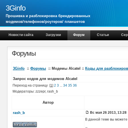
3Ginfo
Прошивка и разблокировка брендированных
модемов/телефонов/роутеров/ планшетов
Новости сайта
Загрузки
Форум
Статьи
Сер
Форумы
3Ginfo
::
Форумы
:: Модемы Alcatel ::
Коды для разблокиров
Запрос кодов для модемов Alcatel
Переход на страницу
[
1
]
2
3
...
34
35
36
Модераторы: zzzepr, rash_b
Автор
rash_b
Вс мая 26 2013, 13:28
В данной теме вы можете 