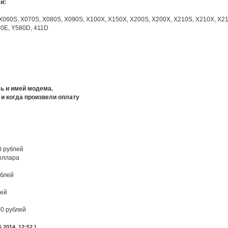
и:
 X060S, X070S, X080S, X090S, X100X, X150X, X200S, X200X, X210S, X210X, X2
80E, Y580D, 411D
ь и имей модема.
и когда произвели оплату
0 рублей
оллара
ублей
лей
00 рублей
2014, 12:52 ]