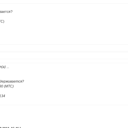
вается?
ТС)
л(а)
...
ддерживается?
580 (МТС)
134