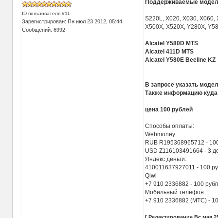
Поддерживаемые модел
ID пользователя #11
S220L, X020, X030, X060,
Зарегистрирован: Пн июл 23 2012, 05:44
X500X, X520X, Y280X, Y5
Сообщений: 6992
Alcatel Y580D MTS
Alcatel 411D MTS
Alcatel Y580E Beeline KZ
В запросе указать модел
Также информацию куда 
цена 100 рублей
Способы оплаты:
Webmoney:
RUB R195368965712 - 10
USD Z116103491664 - 3 д
Яндекс деньги:
410011637927011 - 100 р
Qiwi
+7 910 2336882 - 100 руб
Мобильный телефон
+7 910 2336882 (МТС) - 1
[ Редактирование Вс мая 25 