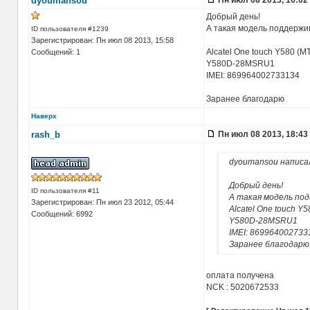
dyoumansou
Пн июл 08 2013, 16:02
Добрый день!
А такая модель поддержи
ID пользователя #1239
Зарегистрирован: Пн июл 08 2013, 15:58
Alcatel One touch Y580 (М
Сообщений: 1
Y580D-28MSRU1
IMEI: 869964002733134
Заранее благодарю
Наверх
rash_b
Пн июл 08 2013, 18:43
dyoumansou написа
Добрый день!
ID пользователя #11
А такая модель по
Зарегистрирован: Пн июл 23 2012, 05:44
Alcatel One touch Y
Сообщений: 6992
Y580D-28MSRU1
IMEI: 869964002733
Заранее благодарю
оплата получена
NCK : 5020672533