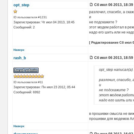
opt_step
Сб июл 06 2013, 18:39
разлочил, спасибо, а скаж
и
ID пользователя #1231
не подскажите ?
Зарегистрирован: Чт июл 04 2013, 18:45
этот модем работал в реж
Сообщений: 2
надо его шить или не над
[ Редактирование Сб июл 06
Наверх
rash_b
Сб июл 06 2013, 18:59
opt_step написал(а)
.
разлочил, спасибо,
ID пользователя #11
и
Зарегистрирован: Пн июл 23 2012, 05:44
не подскажите ?
Сообщений: 6992
этот модем работал
надо его шить или 
в прошивки смысла не виж
прошивки для модемов Ал
Наверх