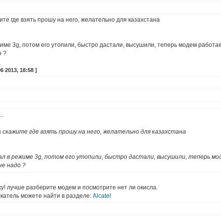
ите где взять прошу на него, желательно для казахстана
име 3g, потом его утопили, быстро дастали, высушили, теперь модем работает
о ?
 2013, 18:58 ]
..
 а скажите где взять прошу на него, желательно для казахстана
 в режиме 3g, потом его утопили, быстро дастали, высушили, теперь мо
не надо ?
у! лучше разберите модем и посмотрите нет ли окисла.
катель можете найти в разделе:
Alcatel