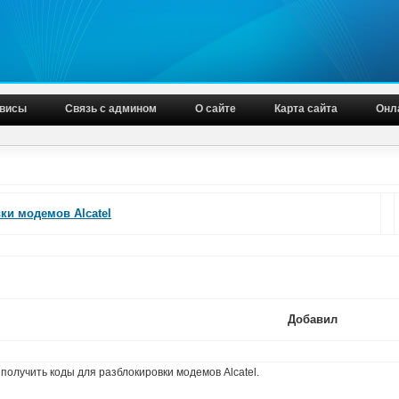
висы
Связь с админом
О сайте
Карта сайта
Онл
ки модемов Alcatel
Добавил
получить коды для разблокировки модемов Alcatel.