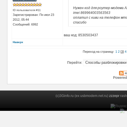
Нужен код для роутер-модема 
ID пользователя #11
imei 869964003563563
Зарегистрирован: Пн июл 23
оплатил с киви на телефон мтс
2012, 05:44
спасибо
Сообщений: 6992
ваш код: 8530503437
Наверх
Переход на страницу
1
2
[
3
]
4
Перейти:
Powered
(c)3Ginfo.ru (ex usbmodem.net.ru)
zzzepr
rash