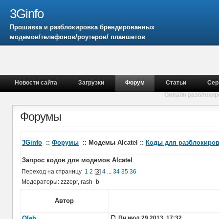
3Ginfo
Прошивка и разблокировка брендированных
модемов/телефонов/роутеров/ планшетов
Новости сайта
Загрузки
Форум
Статьи
Сер
Онлайн разблокир
Форумы
3Ginfo
::
Форумы
:: Модемы Alcatel ::
Коды для разблокиров
Запрос кодов для модемов Alcatel
Переход на страницу
1
2
[
3
]
4
...
34
35
36
Модераторы: zzzepr, rash_b
Автор
Oleh
Пн июл 29 2013, 17:32