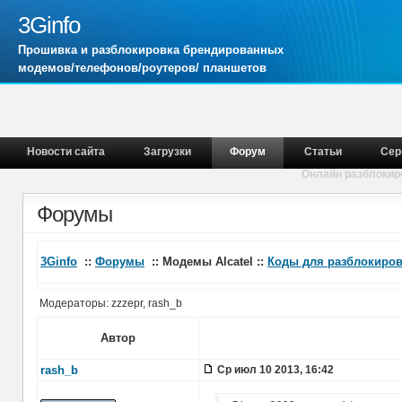
3Ginfo
Прошивка и разблокировка брендированных
модемов/телефонов/роутеров/ планшетов
Новости сайта
Загрузки
Форум
Статьи
Сер
Онлайн разблокир
Форумы
3Ginfo
::
Форумы
:: Модемы Alcatel ::
Коды для разблокиров
Модераторы: zzzepr, rash_b
Автор
rash_b
Ср июл 10 2013, 16:42