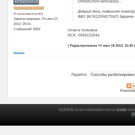
Dimson2009 написал(а)
...
Добрый день, помогите пожалу
ID пользователя #11
IMEI: 867612004275925 Заранее 
Зарегистрирован: Пн июл 23
2012, 05:44
Сообщений: 6992
оплата получена
NCK : 0545153544
[ Редактирование Чт июл 18 2013, 15:46 ]
Наверх
Перейти:
Powered
(c)3Ginfo.ru (ex usbmodem.net.ru)
zzzepr
rash