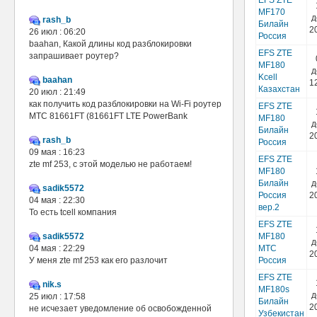
EFS ZTE
MF170
д
rash_b
Билайн
2
26 июл : 06:20
Россия
baahan, Какой длины код разблокировки
EFS ZTE
запрашивает роутер?
MF180
д
Kcell
baahan
1
Казахстан
20 июл : 21:49
как получить код разблокировки на Wi-Fi роутер
EFS ZTE
МТС 81661FT (81661FT LTE PowerBank
MF180
д
Билайн
2
rash_b
Россия
09 мая : 16:23
EFS ZTE
zte mf 253, с этой моделью не работаем!
MF180
Билайн
д
sadik5572
Россия
2
04 мая : 22:30
вер.2
То есть tcell компания
EFS ZTE
sadik5572
MF180
д
04 мая : 22:29
МТС
2
У меня zte mf 253 как его разлочит
Россия
EFS ZTE
nik.s
MF180s
д
25 июл : 17:58
Билайн
2
не исчезает уведомление об освобожденной
Узбекистан