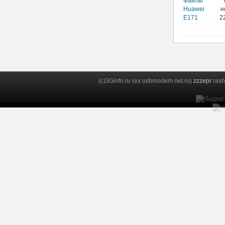
Файлы
Huawei
н
E171
2
(c)3Ginfo.ru (ex usbmodem.net.ru)
zzzepr
rash