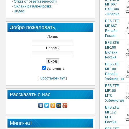
·
Отказ от ответственности
MF 667
·
Онлайн разблокировка
м
CellCom
·
Видео
2
Либерия
EFS ZTE
MF 667
Добро пожаловать,
а
Билайн
1
Россия
Логин:
EFS ZTE
MF100
Пароль:
д
Билайн
2
Россия
EFS ZTE
Запомнить
MF100
д
Билайн
2
[
Восстановить?
]
Узбекистан
EFS ZTE
MF100
н
Рассказать о нас
МТС
2
Узбекистан
EFS ZTE
MF112
д
МТС
2
Мини-чат
Россия