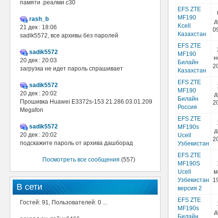
памяти .реалми с30
EFS ZTE
MF190
rash_b
д
Kcell
21 дек : 18:06
0
Казахстан
sadik5572, все архивы без паролей
EFS ZTE
sadik5572
MF190
н
20 дек : 20:03
Билайн
2
загрузка не идет пароль спрашивает
Казахстан
EFS ZTE
sadik5572
MF190
20 дек : 20:02
д
Билайн
Прошивка Huawei E3372s-153 21.286.03.01.209
2
Россия
Megafon
EFS ZTE
sadik5572
MF190s
д
20 дек : 20:02
Ucell
2
подскажите пароль от архива дашборад
Узбекистан
EFS ZTE
Посмотреть все сообщения
(557)
MF190S
Ucell
м
Узбекистан
1
В сети
версия 2
EFS ZTE
Гостей: 91, Пользователей: 0 ...
MF190s
д
Билайн