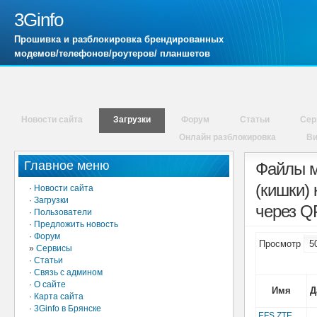
3Ginfo
Прошивка и разблокировка брендированных
модемов/телефонов/роутеров/ планшетов
Новости сайта
Загрузки
Форум
Статьи
Сер
Онлайн разблокировка
В
Главное меню
Файлы м
(кишки)
·
Новости сайта
·
Загрузки
через Q
·
Пользователи
·
Предложить новость
·
Форум
Просмотр
»
Сервисы
·
Статьи
·
Связь с админом
·
О сайте
Имя
Д
·
Карта сайта
·
3Ginfo в Брянске
EFS ZTE