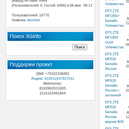
рекорд он-лайн: 6466
2
Узбекистан
(Пользователей: 0, Гостей: 6466) в 08 мая : 06:12
EFS ZTE
Пользователей: 16770
MF190s+
д
Новичок:
denchet
Билайн
2
Узбекистан
EFS ZTE
Поиск 3Ginfo
MF190V
я
Ucell
0
Узбекистан
EFS ZTE
MF626
д
Поддержи проект
Билайн
2
Россия
QIWI: +79102336882
EFS ZTE
Яндекс: 410011637927011
MF626
Webmoney:
Билайн
д
B182663531805
Россия с
2
Z116103491664
антенной
EFS ZTE
MF626
Билайн
д
Россия.
1
версия B06
EFS ZTE