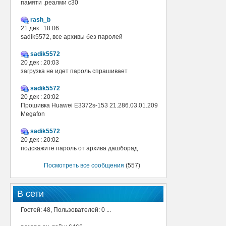
памяти .реалми с30
rash_b
21 дек : 18:06
sadik5572, все архивы без паролей
sadik5572
20 дек : 20:03
загрузка не идет пароль спрашивает
sadik5572
20 дек : 20:02
Прошивка Huawei E3372s-153 21.286.03.01.209
Megafon
sadik5572
20 дек : 20:02
подскажите пароль от архива дашборад
Посмотреть все сообщения
(557)
В сети
Гостей: 48, Пользователей: 0 ...