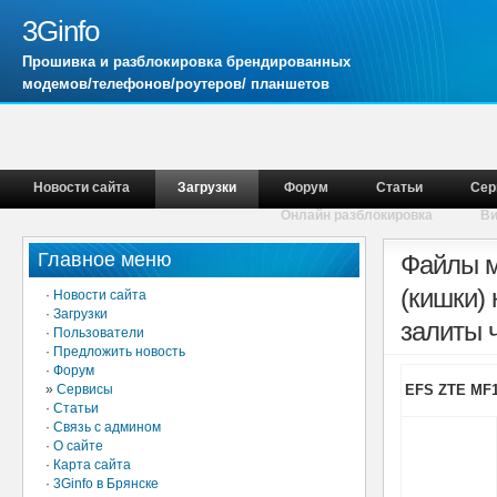
3Ginfo
Прошивка и разблокировка брендированных
модемов/телефонов/роутеров/ планшетов
Новости сайта
Загрузки
Форум
Статьи
Сер
Онлайн разблокировка
В
Главное меню
Файлы м
(кишки)
·
Новости сайта
·
Загрузки
залиты 
·
Пользователи
·
Предложить новость
·
Форум
»
Сервисы
EFS ZTE MF1
·
Статьи
·
Связь с админом
·
О сайте
·
Карта сайта
·
3Ginfo в Брянске