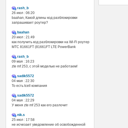
rash_b
26 июл : 06:20
baahan, Какой длины код разблокировки
запрашивает роутер?
baahan
20 июл : 21:49
как получить код разблокировки на Wi-Fi роутер
МТС 81661FT (81661FT LTE PowerBank
rash_b
09 мая : 16:23
zte mf 253, с этой моделью не работаем!
sadik5572
04 мая : 22:30
То есть tcell компания
sadik5572
04 мая : 22:29
У меня zte mf 253 как его разлочит
nik.s
25 июл : 17:58
не исчезает уведомление об освобожденной