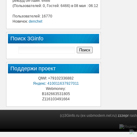
рекорд он-лайн: 6466
(Пользователей: 0, Гостей: 6466) в 08 мая : 06:12
Пользователей: 16770
Новичок:
denchet
Поиск 3Ginfo
Поддержи проект
QIWI: +79102336882
Яндекс: 410011637927011
Webmoney:
B182663531805
Z116103491664
(c)3Ginfo.ru (ex usbmodem.net.ru)
zzzepr
rash