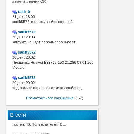
памяти .реалми с30
rash_b
21 дек : 18:06
sadik5572, все архивы без паролей
sadik5572
20 дек : 20:03
загрузка не идет пароль спрашивает
sadik5572
20 дек : 20:02
Прошивка Huawei E3372s-153 21.286.03.01.209
Megafon
sadik5572
20 дек : 20:02
подскажите пароль от архива дашборад
Посмотреть все сообщения
(557)
В сети
Гостей: 48, Пользователей: 0 ...