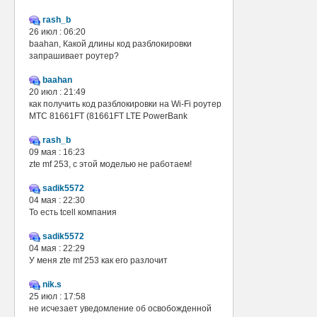
rash_b
26 июл : 06:20
baahan, Какой длины код разблокировки
запрашивает роутер?
baahan
20 июл : 21:49
как получить код разблокировки на Wi-Fi роутер
МТС 81661FT (81661FT LTE PowerBank
rash_b
09 мая : 16:23
zte mf 253, с этой моделью не работаем!
sadik5572
04 мая : 22:30
То есть tcell компания
sadik5572
04 мая : 22:29
У меня zte mf 253 как его разлочит
nik.s
25 июл : 17:58
не исчезает уведомление об освобожденной