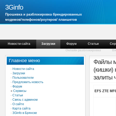
3Ginfo
Прошивка и разблокировка брендированных
модемов/телефонов/роутеров/ планшетов
Новости сайта
Загрузки
Форум
Статьи
Сер
Онлайн разблокировка
В
Главное меню
Файлы м
(кишки)
·
Новости сайта
·
Загрузки
залиты 
·
Пользователи
·
Предложить новость
·
Форум
»
Сервисы
EFS ZTE MF6
·
Статьи
·
Связь с админом
·
О сайте
·
Карта сайта
·
3Ginfo в Брянске