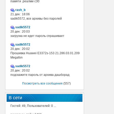
памяти .реалми с30
rash_b
21 дек : 18:06
sadik5572, все архивы без паролей
sadik5572
20 дек : 20:03
загрузка не идет пароль спрашивает
sadik5572
20 дек : 20:02
Прошивка Huawei E3372s-153 21.286.03.01.209
Megafon
sadik5572
20 дек : 20:02
подскажите пароль от архива дашборад
Посмотреть все сообщения
(557)
В сети
Гостей: 49, Пользователей: 0 ...