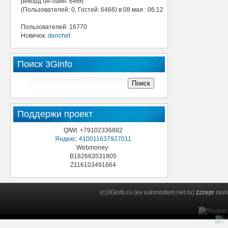
рекорд он-лайн: 6466
(Пользователей: 0, Гостей: 6466) в 08 мая : 06:12
Пользователей: 16770
Новичок:
denchet
Поиск 3Ginfo
Поддержи проект
QIWI: +79102336882
Яндекс: 410011637927011
Webmoney:
B182663531805
Z116103491664
(c)3Ginfo.ru (ex usbmodem.net.ru)
zzzepr
rash