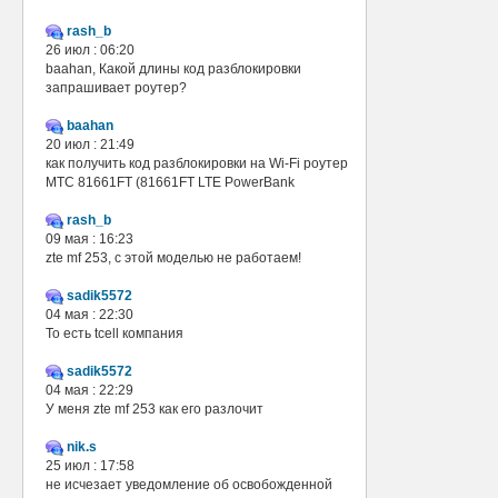
rash_b
26 июл : 06:20
baahan, Какой длины код разблокировки
запрашивает роутер?
baahan
20 июл : 21:49
как получить код разблокировки на Wi-Fi роутер
МТС 81661FT (81661FT LTE PowerBank
rash_b
09 мая : 16:23
zte mf 253, с этой моделью не работаем!
sadik5572
04 мая : 22:30
То есть tcell компания
sadik5572
04 мая : 22:29
У меня zte mf 253 как его разлочит
nik.s
25 июл : 17:58
не исчезает уведомление об освобожденной