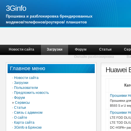
3Ginfo
Прошивка и разблокировка брендированных
модемов/телефонов/роутеров/ планшетов
Новости сайта
Загрузки
Форум
Статьи
Сер
Онлайн разблокировка
В
Главное меню
Huawei 
·
Новости сайта
·
Загрузки
Кат
·
Пользователи
·
Предложить новость
Прошивки H
·
Форум
Прошивки для
»
Сервисы
B593 S и U ве
·
Статьи
·
Связь с админом
Прошивки H
·
О сайте
LTE FDD DL/U
·
Карта сайта
LTE TDD DL/U
·
3Ginfo в Брянске
DC-HSPA+ pac