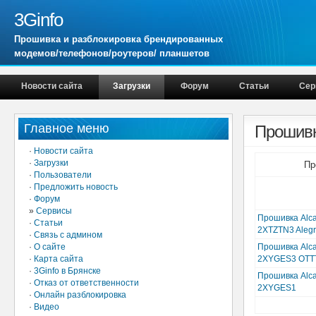
3Ginfo
Прошивка и разблокировка брендированных
модемов/телефонов/роутеров/ планшетов
Новости сайта
Загрузки
Форум
Статьи
Сер
Главное меню
Прошивк
·
Новости сайта
·
Загрузки
Пр
·
Пользователи
·
Предложить новость
·
Форум
»
Сервисы
Прошивка Alca
·
Статьи
2XTZTN3 Aleg
·
Связь с админом
·
О сайте
Прошивка Alca
·
Карта сайта
2XYGES3 OTTT
·
3Ginfo в Брянске
Прошивка Alca
·
Отказ от ответственности
2XYGES1
·
Онлайн разблокировка
·
Видео