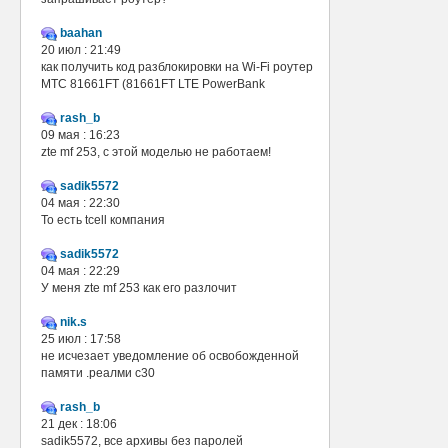
baahan
20 июл : 21:49
как получить код разблокировки на Wi-Fi роутер
МТС 81661FT (81661FT LTE PowerBank
rash_b
09 мая : 16:23
zte mf 253, с этой моделью не работаем!
sadik5572
04 мая : 22:30
То есть tcell компания
sadik5572
04 мая : 22:29
У меня zte mf 253 как его разлочит
nik.s
25 июл : 17:58
не исчезает уведомление об освобожденной
памяти .реалми с30
rash_b
21 дек : 18:06
sadik5572, все архивы без паролей