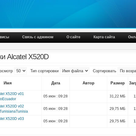
висы
Связь с админом
О сайте
Карта сайта
Онл
и Alcatel X520D
осмотр
Тип сортировки
Сортировать
Имя
Дата
Автор
Размер
Заг
tel X520D v01
05 июн : 09:28
31,22 МБ
1
roEcuador
tel X520D v02
05 июн : 09:28
29,75 МБ
1
unisianaTunisia
tel X520D v03
05 июн : 09:28
29,75 МБ
1