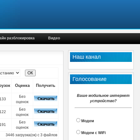
айн разблокировка
Видео
Наш канал
Голосование
рузок
Оценка
Получить
Ваше мобильное интернет
Без
133
устройство?
оценок
Без
122
оценок
Модем
Без
191
оценок
Модем с WiFi
3446 загрузка(ок) с 3 файлов