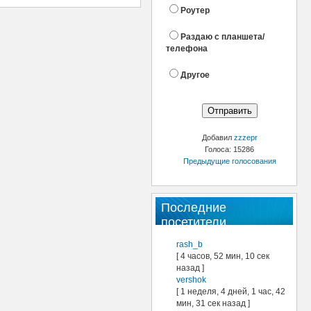
Роутер
Раздаю с планшета/
телефона
Другое
Добавил
zzzepr
Голоса: 15286
Предыдущие голосования
Последние
посетители
rash_b
[ 4 часов, 52 мин, 10 сек
назад ]
vershok
[ 1 неделя, 4 дней, 1 час, 42
мин, 31 сек назад ]