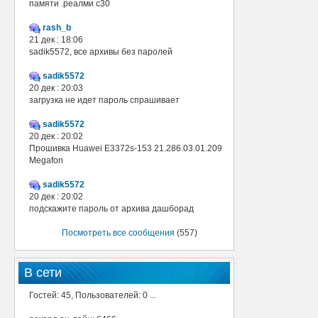
памяти .реалми с30
rash_b
21 дек : 18:06
sadik5572, все архивы без паролей
sadik5572
20 дек : 20:03
загрузка не идет пароль спрашивает
sadik5572
20 дек : 20:02
Прошивка Huawei E3372s-153 21.286.03.01.209
Megafon
sadik5572
20 дек : 20:02
подскажите пароль от архива дашборад
Посмотреть все сообщения
(557)
В сети
Гостей: 45, Пользователей: 0 ...