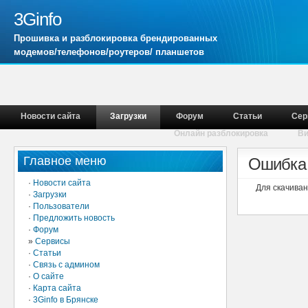
3Ginfo
Прошивка и разблокировка брендированных
модемов/телефонов/роутеров/ планшетов
Новости сайта
Загрузки
Форум
Статьи
Сер
Онлайн разблокировка
В
Главное меню
Ошибка 
·
Новости сайта
Для скачива
·
Загрузки
·
Пользователи
·
Предложить новость
·
Форум
»
Сервисы
·
Статьи
·
Связь с админом
·
О сайте
·
Карта сайта
·
3Ginfo в Брянске