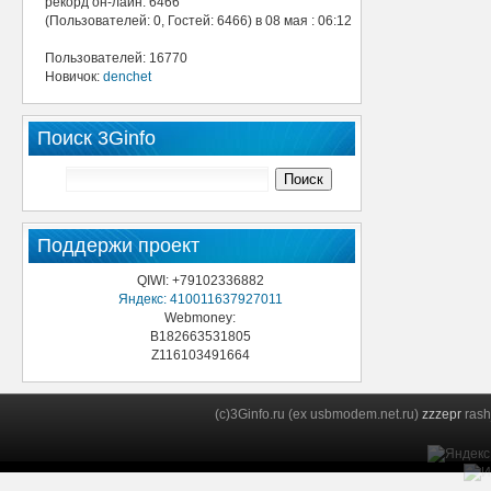
рекорд он-лайн: 6466
(Пользователей: 0, Гостей: 6466) в 08 мая : 06:12
Пользователей: 16770
Новичок:
denchet
Поиск 3Ginfo
Поддержи проект
QIWI: +79102336882
Яндекс: 410011637927011
Webmoney:
B182663531805
Z116103491664
(c)3Ginfo.ru (ex usbmodem.net.ru)
zzzepr
rash