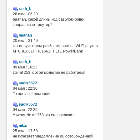
rash_b
26 июл : 06:20
baahan, Какой длины код разблокировки
запрашивает роутер?
baahan
20 июл : 21:49
как получить код разблокировки на Wi-Fi роутер
МТС 81661FT (81661FT LTE PowerBank
rash_b
09 мая : 16:23
zte mf 253, с этой моделью не работаем!
sadik5572
04 мая : 22:30
То есть tcell компания
sadik5572
04 мая : 22:29
У меня zte mf 253 как его разлочит
nik.s
25 июл : 17:58
не исчезает уведомление об освобожденной