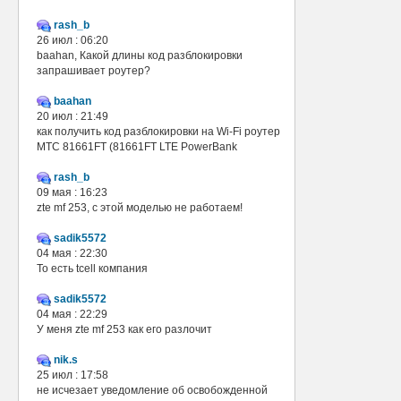
rash_b
26 июл : 06:20
baahan, Какой длины код разблокировки
запрашивает роутер?
baahan
20 июл : 21:49
как получить код разблокировки на Wi-Fi роутер
МТС 81661FT (81661FT LTE PowerBank
rash_b
09 мая : 16:23
zte mf 253, с этой моделью не работаем!
sadik5572
04 мая : 22:30
То есть tcell компания
sadik5572
04 мая : 22:29
У меня zte mf 253 как его разлочит
nik.s
25 июл : 17:58
не исчезает уведомление об освобожденной