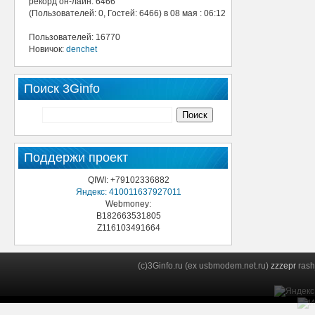
рекорд он-лайн: 6466
(Пользователей: 0, Гостей: 6466) в 08 мая : 06:12
Пользователей: 16770
Новичок:
denchet
Поиск 3Ginfo
Поддержи проект
QIWI: +79102336882
Яндекс: 410011637927011
Webmoney:
B182663531805
Z116103491664
(c)3Ginfo.ru (ex usbmodem.net.ru)
zzzepr
rash