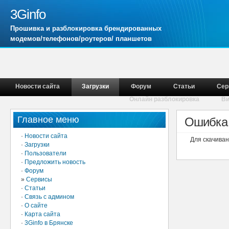
3Ginfo
Прошивка и разблокировка брендированных
модемов/телефонов/роутеров/ планшетов
Новости сайта
Загрузки
Форум
Статьи
Сер
Онлайн разблокировка
В
Главное меню
Ошибка 
·
Новости сайта
Для скачива
·
Загрузки
·
Пользователи
·
Предложить новость
·
Форум
»
Сервисы
·
Статьи
·
Связь с админом
·
О сайте
·
Карта сайта
·
3Ginfo в Брянске