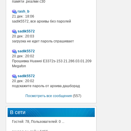
памяти .реалми с30
rash_b
21 дек : 18:06
sadik5572, все архивы без паролей
sadik5572
20 дек : 20:03
загрузка не идет пароль спрашивает
sadik5572
20 дек : 20:02
Прошивка Huawei E3372s-153 21.286.03.01.209
Megafon
sadik5572
20 дек : 20:02
подскажите пароль от архива дашборад
Посмотреть все сообщения
(557)
В сети
Гостей: 78, Пользователей: 0 ...