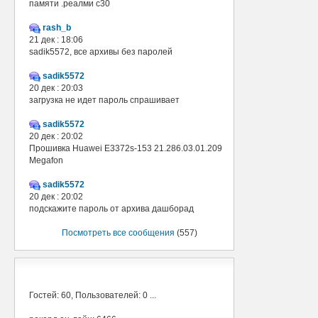
памяти .реалми с30
rash_b
21 дек : 18:06
sadik5572, все архивы без паролей
sadik5572
20 дек : 20:03
загрузка не идет пароль спрашивает
sadik5572
20 дек : 20:02
Прошивка Huawei E3372s-153 21.286.03.01.209
Megafon
sadik5572
20 дек : 20:02
подскажите пароль от архива дашборад
Посмотреть все сообщения
(557)
В сети
Гостей: 60, Пользователей: 0 ...