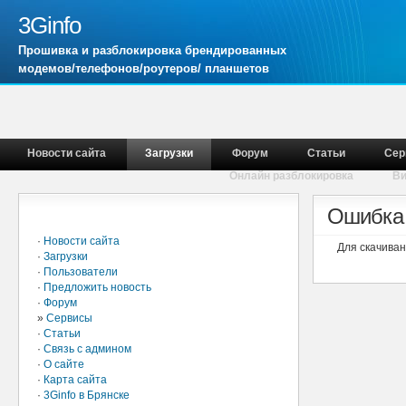
3Ginfo
Прошивка и разблокировка брендированных
модемов/телефонов/роутеров/ планшетов
Новости сайта
Загрузки
Форум
Статьи
Сер
Онлайн разблокировка
В
Главное меню
Ошибка 
·
Новости сайта
Для скачива
·
Загрузки
·
Пользователи
·
Предложить новость
·
Форум
»
Сервисы
·
Статьи
·
Связь с админом
·
О сайте
·
Карта сайта
·
3Ginfo в Брянске