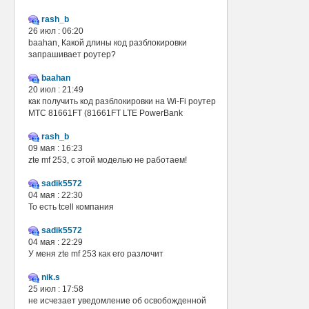
rash_b
26 июл : 06:20
baahan, Какой длины код разблокировки
запрашивает роутер?
baahan
20 июл : 21:49
как получить код разблокировки на Wi-Fi роутер
МТС 81661FT (81661FT LTE PowerBank
rash_b
09 мая : 16:23
zte mf 253, с этой моделью не работаем!
sadik5572
04 мая : 22:30
То есть tcell компания
sadik5572
04 мая : 22:29
У меня zte mf 253 как его разлочит
nik.s
25 июл : 17:58
не исчезает уведомление об освобожденной