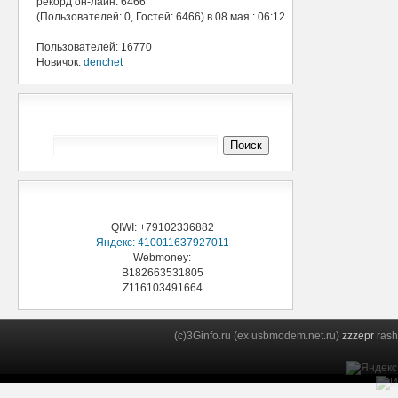
рекорд он-лайн: 6466
(Пользователей: 0, Гостей: 6466) в 08 мая : 06:12
Пользователей: 16770
Новичок:
denchet
Поиск 3Ginfo
Поддержи проект
QIWI: +79102336882
Яндекс: 410011637927011
Webmoney:
B182663531805
Z116103491664
(c)3Ginfo.ru (ex usbmodem.net.ru)
zzzepr
rash