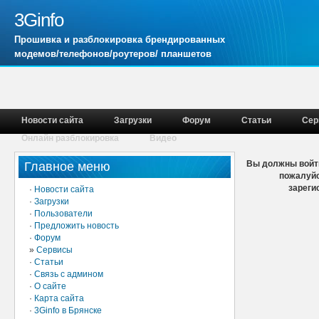
3Ginfo
Прошивка и разблокировка брендированных
модемов/телефонов/роутеров/ планшетов
Новости сайта
Загрузки
Форум
Статьи
Сер
Онлайн разблокировка
Видео
Вы должны войти
Главное меню
пожалуйс
зареги
·
Новости сайта
·
Загрузки
·
Пользователи
·
Предложить новость
·
Форум
»
Сервисы
·
Статьи
·
Связь с админом
·
О сайте
·
Карта сайта
·
3Ginfo в Брянске