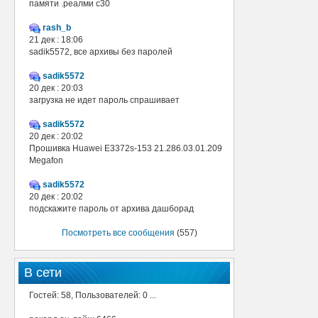
памяти .реалми с30
rash_b
21 дек : 18:06
sadik5572, все архивы без паролей
sadik5572
20 дек : 20:03
загрузка не идет пароль спрашивает
sadik5572
20 дек : 20:02
Прошивка Huawei E3372s-153 21.286.03.01.209
Megafon
sadik5572
20 дек : 20:02
подскажите пароль от архива дашборад
Посмотреть все сообщения
(557)
В сети
Гостей: 58, Пользователей: 0 ...