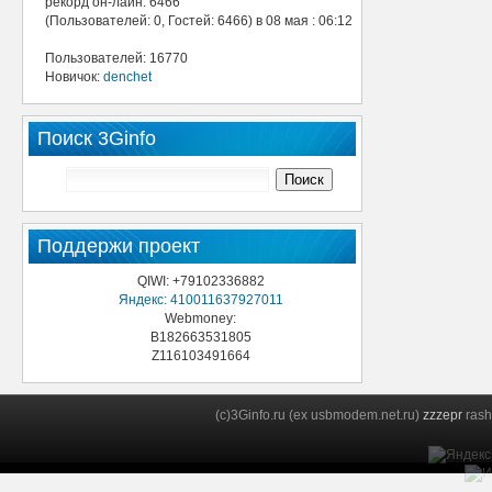
рекорд он-лайн: 6466
(Пользователей: 0, Гостей: 6466) в 08 мая : 06:12
Пользователей: 16770
Новичок:
denchet
Поиск 3Ginfo
Поддержи проект
QIWI: +79102336882
Яндекс: 410011637927011
Webmoney:
B182663531805
Z116103491664
(c)3Ginfo.ru (ex usbmodem.net.ru)
zzzepr
rash