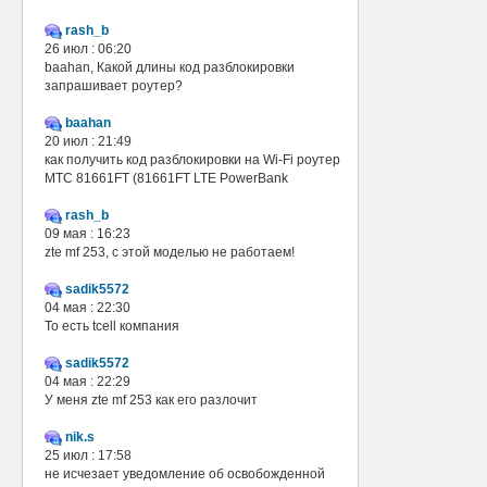
rash_b
26 июл : 06:20
baahan, Какой длины код разблокировки
запрашивает роутер?
baahan
20 июл : 21:49
как получить код разблокировки на Wi-Fi роутер
МТС 81661FT (81661FT LTE PowerBank
rash_b
09 мая : 16:23
zte mf 253, с этой моделью не работаем!
sadik5572
04 мая : 22:30
То есть tcell компания
sadik5572
04 мая : 22:29
У меня zte mf 253 как его разлочит
nik.s
25 июл : 17:58
не исчезает уведомление об освобожденной