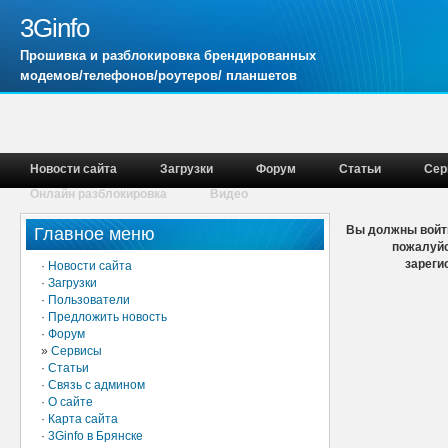
3Ginfo
Прошивка и разблокировка брендированных
модемов/телефонов/роутеров/ планшетов
Новости сайта
Загрузки
Форум
Статьи
Сер
Онлайн разблокировка
Видео
Вы должны войти
Главное меню
пожалуйс
зареги
·
Новости сайта
·
Загрузки
·
Пользователи
·
Предложить новость
·
Форум
»
Сервисы
·
Статьи
·
Связь с админом
·
О сайте
·
Карта сайта
·
3Ginfo в Брянске