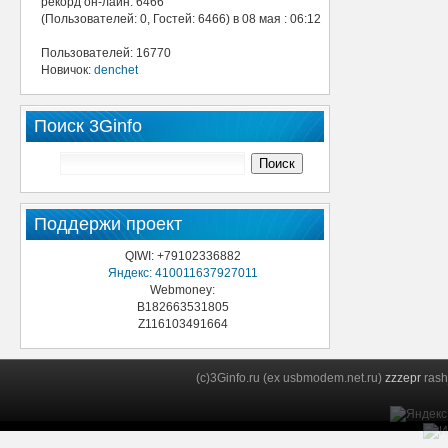
рекорд он-лайн: 6466
(Пользователей: 0, Гостей: 6466) в 08 мая : 06:12
Пользователей: 16770
Новичок:
denchet
Поиск 3Ginfo
Поддержи проект
QIWI: +79102336882
Яндекс: 410011637927011
Webmoney:
B182663531805
Z116103491664
(c)3Ginfo.ru (ex usbmodem.net.ru)
zzzepr
rash