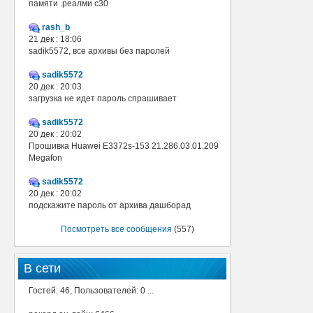
памяти .реалми с30
rash_b
21 дек : 18:06
sadik5572, все архивы без паролей
sadik5572
20 дек : 20:03
загрузка не идет пароль спрашивает
sadik5572
20 дек : 20:02
Прошивка Huawei E3372s-153 21.286.03.01.209
Megafon
sadik5572
20 дек : 20:02
подскажите пароль от архива дашборад
Посмотреть все сообщения
(557)
В сети
Гостей: 46, Пользователей: 0 ...