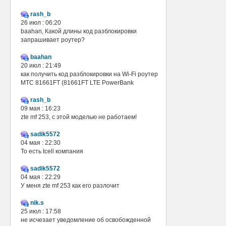
rash_b
26 июл : 06:20
baahan, Какой длины код разблокировки
запрашивает роутер?
baahan
20 июл : 21:49
как получить код разблокировки на Wi-Fi роутер
МТС 81661FT (81661FT LTE PowerBank
rash_b
09 мая : 16:23
zte mf 253, с этой моделью не работаем!
sadik5572
04 мая : 22:30
То есть tcell компания
sadik5572
04 мая : 22:29
У меня zte mf 253 как его разлочит
nik.s
25 июл : 17:58
не исчезает уведомление об освобожденной