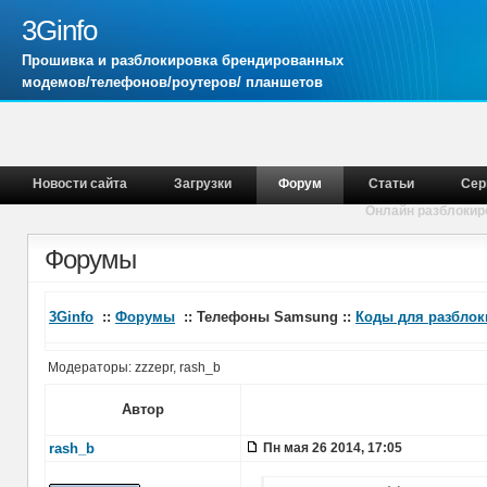
3Ginfo
Прошивка и разблокировка брендированных
модемов/телефонов/роутеров/ планшетов
Новости сайта
Загрузки
Форум
Статьи
Сер
Онлайн разблокир
Форумы
3Ginfo
::
Форумы
:: Телефоны Samsung ::
Коды для разбло
Модераторы: zzzepr, rash_b
Автор
rash_b
Пн мая 26 2014, 17:05