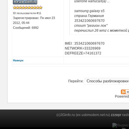
userone написал(а)
...
samsung galaxy s5
ID пользователя #11
страна Германия
Зарегистрирован: Пн июл 23
353421060697670
2012, 05:44
стоит "регион лок"
Сообщений: 6992
перечислил 26 wmz c мометкой 
IMEI : 353421060697670
NETWORK=33326969
DEFREEZE=74161372
Наверх
Перейти:
Powered
(c)3Ginfo.ru (ex usbmodem.net.ru)
zzzepr
rash