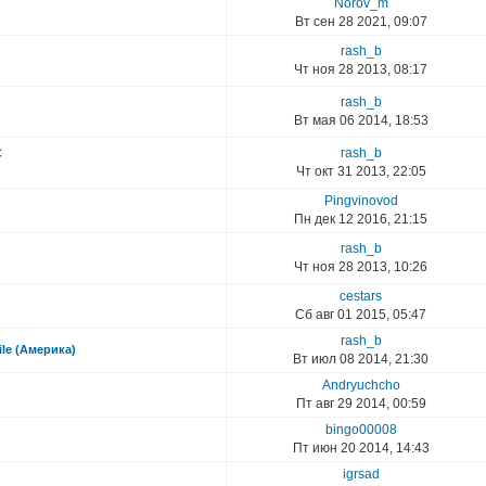
Norov_m
Вт сен 28 2021, 09:07
rash_b
Чт ноя 28 2013, 08:17
rash_b
Вт мая 06 2014, 18:53
rash_b
С
Чт окт 31 2013, 22:05
Pingvinovod
Пн дек 12 2016, 21:15
rash_b
Чт ноя 28 2013, 10:26
cestars
Сб авг 01 2015, 05:47
rash_b
le (Америка)
Вт июл 08 2014, 21:30
Andryuchcho
Пт авг 29 2014, 00:59
bingo00008
Пт июн 20 2014, 14:43
igrsad