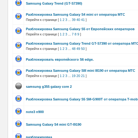
Samsung Galaxy Trend (GT-S7390)
Разблокировка Samsung Galaxy S4 mini от оператора МТС
Перейти к странице [
1
2
3
...
39
40
41
]
Разблокировка Samsung Galaxy S5 от Европейских операторов
Перейти к странице [
1
2
3
...
7
8
9
]
Разблокировка Samsung Galaxy Trend GT-S7390 от оператора МТ
Перейти к странице [
1
2
3
...
48
49
50
]
Разблокировать европейского S6 edge.
Разблокировка Samsung Galaxy SIII mini I8190 от оператора МТС
Перейти к странице [
1
2
3
...
19
20
21
]
samsung g355 galaxy core 2
Разблокировка Samsung Galaxy S5 SM-G900T от оператора T-mobi
note3 n900
Samsung Galaxy S4 mini GT-I9190
разблокировка