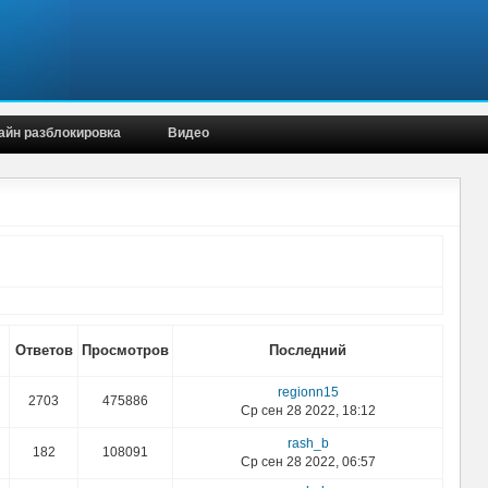
айн разблокировка
Видео
Ответов
Просмотров
Последний
regionn15
2703
475886
Ср сен 28 2022, 18:12
rash_b
182
108091
Ср сен 28 2022, 06:57