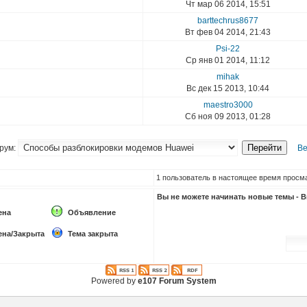
Чт мар 06 2014, 15:51
barttechrus8677
Вт фев 04 2014, 21:43
Psi-22
Ср янв 01 2014, 11:12
mihak
Вс дек 15 2013, 10:44
maestro3000
Сб ноя 09 2013, 01:28
рум:
Ве
1 пользователь в настоящее время просма
Вы
не можете
начинать новые темы - 
ена
Объявление
ена/Закрыта
Тема закрыта
Powered by
e107 Forum System