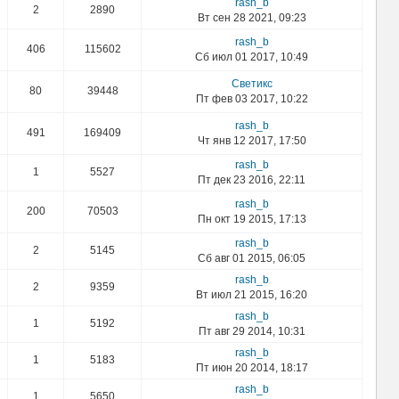
rash_b
2
2890
Вт сен 28 2021, 09:23
rash_b
406
115602
Сб июл 01 2017, 10:49
Светикс
80
39448
Пт фев 03 2017, 10:22
rash_b
491
169409
Чт янв 12 2017, 17:50
rash_b
1
5527
Пт дек 23 2016, 22:11
rash_b
200
70503
Пн окт 19 2015, 17:13
rash_b
2
5145
Сб авг 01 2015, 06:05
rash_b
2
9359
Вт июл 21 2015, 16:20
rash_b
1
5192
Пт авг 29 2014, 10:31
rash_b
1
5183
Пт июн 20 2014, 18:17
rash_b
1
5650