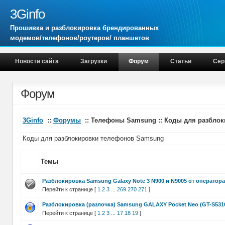
3Ginfo
Прошивка и разблокировка брендированных
модемов/телефонов/роутеров/ планшетов
Новости сайта
Загрузки
Форум
Статьи
Сер
Форум
3Ginfo
::
Форумы
:: Телефоны Samsung :: Коды для разбло
Коды для разблокировки телефонов Samsung
Темы
Разблокировка Samsung Galaxy Note 3 N900 и N9005 от оператор
Перейти к странице [
1
2
3
...
269
270
271
]
Разблокировка (разлочка) Samsung GALAXY Pocket Neo (GT-S531
Перейти к странице [
1
2
3
...
17
18
19
]