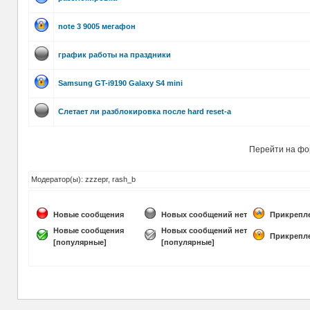
note 3 9005 мегафон
график работы на праздники
Samsung GT-i9190 Galaxy S4 mini
Слетает ли разблокировка после hard reset-a
Перейти на фо
Модератор(ы): zzzepr, rash_b
Новые сообщения
Новых сообщений нет
Прикрепл
Новые сообщения
Новых сообщений нет
Прикрепл
[популярные]
[популярные]