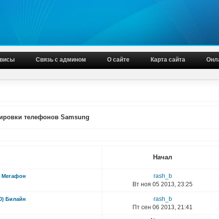
висы
Связь с админом
О сайте
Карта сайта
Онл
кировки телефонов Samsung
Начал
rash_b
а Мегафон
Вт ноя 05 2013, 23:25
rash_b
0) Билайн
Пт сен 06 2013, 21:41