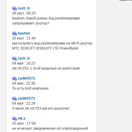
rash_b
26 июл : 06:20
baahan, Какой длины код разблокировки
запрашивает роутер?
baahan
20 июл : 21:49
как получить код разблокировки на Wi-Fi роутер
МТС 81661FT (81661FT LTE PowerBank
rash_b
09 мая : 16:23
zte mf 253, с этой моделью не работаем!
sadik5572
04 мая : 22:30
То есть tcell компания
sadik5572
04 мая : 22:29
У меня zte mf 253 как его разлочит
nik.s
25 июл : 17:58
не исчезает уведомление об освобожденной