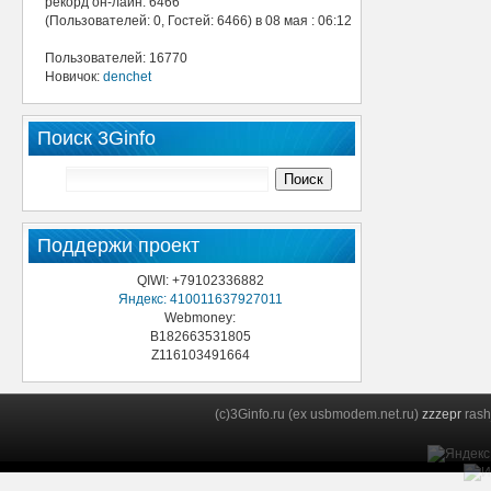
рекорд он-лайн: 6466
(Пользователей: 0, Гостей: 6466) в 08 мая : 06:12
Пользователей: 16770
Новичок:
denchet
Поиск 3Ginfo
Поддержи проект
QIWI: +79102336882
Яндекс: 410011637927011
Webmoney:
B182663531805
Z116103491664
(c)3Ginfo.ru (ex usbmodem.net.ru)
zzzepr
rash