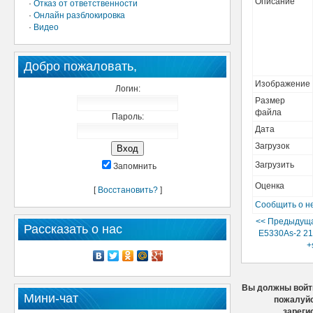
Описание
·
Отказ от ответственности
·
Онлайн разблокировка
·
Видео
Добро пожаловать,
Изображение
Логин:
Размер
файла
Пароль:
Дата
Загрузок
Загрузить
Запомнить
Оценка
[
Восстановить?
]
Сообщить о н
<< Предыдуща
Рассказать о нас
E5330As-2 21
+
Вы должны войти
Мини-чат
пожалуйс
зареги