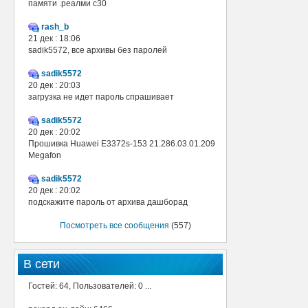
памяти .реалми с30
rash_b
21 дек : 18:06
sadik5572, все архивы без паролей
sadik5572
20 дек : 20:03
загрузка не идет пароль спрашивает
sadik5572
20 дек : 20:02
Прошивка Huawei E3372s-153 21.286.03.01.209
Megafon
sadik5572
20 дек : 20:02
подскажите пароль от архива дашборад
Посмотреть все сообщения
(557)
В сети
Гостей: 64, Пользователей: 0 ...