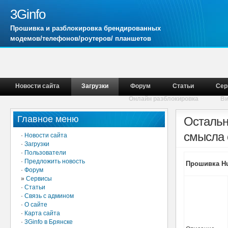
3Ginfo
Прошивка и разблокировка брендированных
модемов/телефонов/роутеров/ планшетов
Новости сайта
Загрузки
Форум
Статьи
Сер
Онлайн разблокировка
В
Главное меню
Остальн
смысла 
·
Новости сайта
·
Загрузки
·
Пользователи
·
Предложить новость
Прошивка Hu
·
Форум
»
Сервисы
·
Статьи
·
Связь с админом
·
О сайте
·
Карта сайта
·
3Ginfo в Брянске