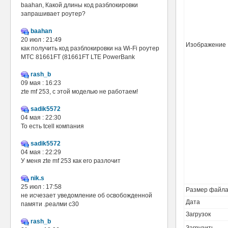
baahan, Какой длины код разблокировки
запрашивает роутер?
baahan
20 июл : 21:49
Изображение
как получить код разблокировки на Wi-Fi роутер
МТС 81661FT (81661FT LTE PowerBank
rash_b
09 мая : 16:23
zte mf 253, с этой моделью не работаем!
sadik5572
04 мая : 22:30
То есть tcell компания
sadik5572
04 мая : 22:29
У меня zte mf 253 как его разлочит
nik.s
25 июл : 17:58
Размер файл
не исчезает уведомление об освобожденной
Дата
памяти .реалми с30
Загрузок
rash_b