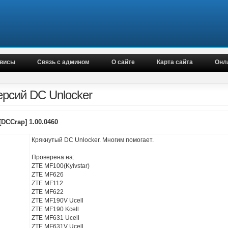
висы
Связь с админом
О сайте
Карта сайта
Онл
ерсий DC Unlocker
[DCCrap] 1.00.0460
Крякнутый DC Unlocker. Многим помогает.
Проверена на:
ZTE MF100(Kyivstar)
ZTE MF626
ZTE MF112
ZTE MF622
ZTE MF190V Ucell
ZTE MF190 Kcell
ZTE MF631 Ucell
ZTE MF631V Ucell