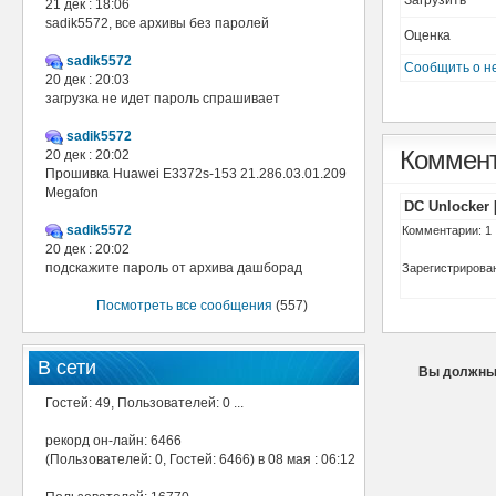
Загрузить
21 дек : 18:06
sadik5572, все архивы без паролей
Оценка
sadik5572
Сообщить о н
20 дек : 20:03
загрузка не идет пароль спрашивает
sadik5572
Коммен
20 дек : 20:02
Прошивка Huawei E3372s-153 21.286.03.01.209
Megafon
DC Unlocker 
sadik5572
Комментарии: 1
20 дек : 20:02
подскажите пароль от архива дашборад
Зарегистрирован:
Посмотреть все сообщения
(557)
В сети
Вы должны 
Гостей: 49, Пользователей: 0 ...
рекорд он-лайн: 6466
(Пользователей: 0, Гостей: 6466) в 08 мая : 06:12