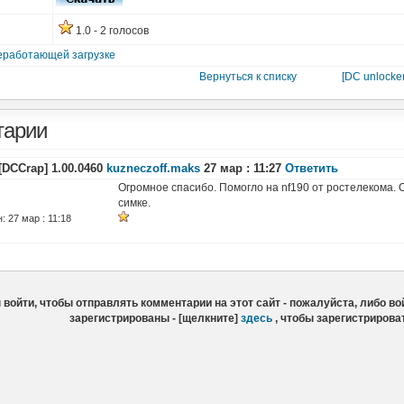
1.0 - 2 голосов
еработающей загрузке
Вернуться к списку
[DC unlocke
тарии
[DCCrap] 1.00.0460
kuzneczoff.maks
27 мар : 11:27
Ответить
Огромное спасибо. Помогло на nf190 от ростелекома.
симке.
 27 мар : 11:18
войти, чтобы отправлять комментарии на этот сайт - пожалуйста, либо вой
зарегистрированы - [щелкните]
здесь
, чтобы зарегистрирова