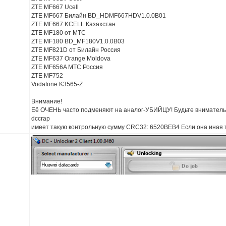
ZTE MF667 Ucell
ZTE MF667 Билайн BD_HDMF667HDV1.0.0B01
ZTE MF667 KCELL Казахстан
ZTE MF180 от МТС
ZTE MF180 BD_MF180V1.0.0B03
ZTE MF821D от Билайн Россия
ZTE MF637 Orange Moldova
ZTE MF656A МТС Россия
ZTE MF752
Vodafone K3565-Z
Внимание!
Её ОЧЕНЬ часто подменяют на аналог-УБИЙЦУ! Будьте вниматель
dccrap
имеет такую контрольную сумму CRC32: 6520BEB4 Если она иная то 