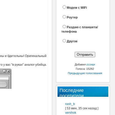
Модем с WiFi
Роутер
Раздаю с планшета/
телефона
Другое
ны и бдительны! Оригинальный
у вас "в руках" аналог-убийца.
Добавил
zzzepr
Голоса: 15282
Предыдущие голосования
Последние
посетители
rash_b
[ 53 мин, 35 сек назад ]
vershok