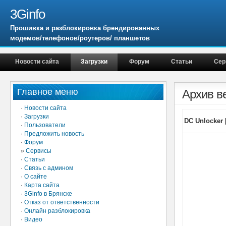
3Ginfo
Прошивка и разблокировка брендированных
модемов/телефонов/роутеров/ планшетов
Новости сайта
Загрузки
Форум
Статьи
Сер
Главное меню
Архив в
·
Новости сайта
·
Загрузки
DC Unlocker 
·
Пользователи
·
Предложить новость
·
Форум
»
Сервисы
·
Статьи
·
Связь с админом
·
О сайте
·
Карта сайта
·
3Ginfo в Брянске
·
Отказ от ответственности
·
Онлайн разблокировка
·
Видео