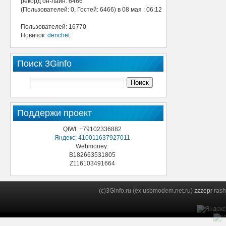
рекорд он-лайн: 6466
(Пользователей: 0, Гостей: 6466) в 08 мая : 06:12
Пользователей: 16770
Новичок:
denchet
Поиск 3Ginfo
Поддержи проект
QIWI: +79102336882
Яндекс: 410011637927011
Webmoney:
B182663531805
Z116103491664
(c)3Ginfo.ru (ex usbmodem.net.ru)
zzzepr
rash