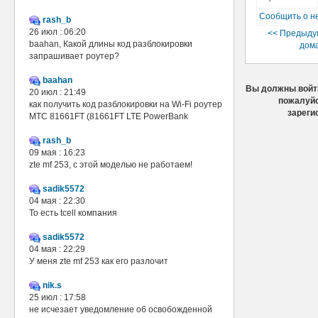
Сообщить о н
rash_b
26 июл : 06:20
<< Предыду
baahan, Какой длины код разблокировки
дома
запрашивает роутер?
baahan
Вы должны войти
20 июл : 21:49
пожалуйс
как получить код разблокировки на Wi-Fi роутер
зареги
МТС 81661FT (81661FT LTE PowerBank
rash_b
09 мая : 16:23
zte mf 253, с этой моделью не работаем!
sadik5572
04 мая : 22:30
То есть tcell компания
sadik5572
04 мая : 22:29
У меня zte mf 253 как его разлочит
nik.s
25 июл : 17:58
не исчезает уведомление об освобожденной