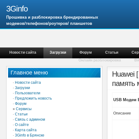
3Ginfo
Прошивка и разблокировка брендированных
модемов/телефонов/роутеров/ планшетов
Новости сайта
Загрузки
Форум
Статьи
Сер
Онлайн разблокировка
В
Главное меню
Huawei 
память 
·
Новости сайта
·
Загрузки
·
Пользователи
·
Предложить новость
USB Модем Б
·
Форум
»
Сервисы
Описание
·
Статьи
·
Связь с админом
·
О сайте
·
Карта сайта
·
3Ginfo в Брянске