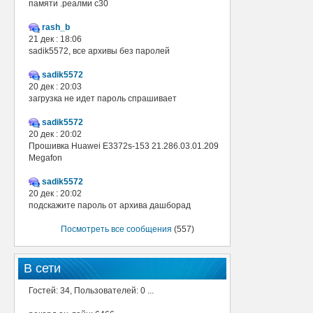
памяти .реалми с30
rash_b
21 дек : 18:06
sadik5572, все архивы без паролей
sadik5572
20 дек : 20:03
загрузка не идет пароль спрашивает
sadik5572
20 дек : 20:02
Прошивка Huawei E3372s-153 21.286.03.01.209
Megafon
sadik5572
20 дек : 20:02
подскажите пароль от архива дашборад
Посмотреть все сообщения
(557)
В сети
Гостей: 34, Пользователей: 0 ...